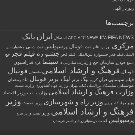
رپورتاژ آگهی
برچسب‌ها
ایران
بانک
fifa
FIFA NEWS
AFC
AFC NEWS
استقلال
مرکزی
تیم فوتبال پرسپولیس
تیم ملی
تئاتر
بورس
جشنواره بین
جشنواره فیلم فجر
جشنواره بین‌المللی فیلم فجر
حج
المللی فیلم فجر
سینما
فدراسیون
سازمان حج و زیارت
تمتع
خودرو
غزه
سلبریتی ها
فرهنگ و ارشاد اسلامی
فوتبال
فوتبال
فلسطین
لیگ برتر فوتبال
لیگ برتر
فیلم سینمایی
ماه رمضان
قرآن کریم
موسیقی
نمایشگاه بین‌المللی کتاب تهران
وزارت جهاد کشاورزی
وزارت صمت
وزارت فرهنگ و ارشاد اسلامی
وزیر اقتصاد
وزارت نفت
وزیر
وزیر راه و شهرسازی
وزیر صمت
وزیر جهاد کشاورزی
فرهنگ و ارشاد اسلامی
وزیر نفت
وزیر نیرو
پرسپولیس
کتاب
کریستیانو رونالدو النصر عربستان