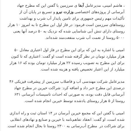
، هاشم امینی، مدیرعامل
آبفا
ی سرزمین با گفتن این که مطرح جهاد
آبرسانی از پروژه‌های اختصاصی
وزارت نیرو
و تسریع در پایان آن از
تأکیدات مهم رئیس جمهوری برای تامین پایدار آب شرب و بهداشت
روستاهای سرزمین است فرمود: در فاز اول این مطرح تا به امروز ۱۰ هزار
روستای دارای تنش آبی شناسایی شده که نزدیک به ۵۰ درصد آنها یعنی
۵۰۰۰ روستا از نعمت آب شرب منفعت‌مند شده‌اند.
امینی با اشاره به این که برای این مطرح در فاز اول اعتباری معادل ۵۰
هزار میلیارد تومان در نظر گرفته شده است او گفت: اعتباری که تا کنون
برای این مطرح به تصویب رسیده ۲۲ هزار میلیارد تومان بوده که ۱۶ هزار
میلیارد از این اعتبار تخصیص یافته و هزینه شده است.
مدیرعامل شرکت مهندسی آب و فاضلاب سرزمین از پیشرفت فیزیکی ۴۶
درصدی این مطرح
خبر
داد و اضافه کرد: شراکت خیرین در مطرح جهاد
آبرسانی قابل دقت بوده، به صورتی که احداث تاسیسات آبرسانی ۶۳۱
روستا از ۵ هزار روستای یادشده توسط خیرین انجام شده است.
امینی با گفتن این که مجمع خیرین آبرسان در ۱۴ استان ثبت و راه اندازی
شده است، او گفت: انعقاد تفاهم‌نامه با خیرین و صنایع و نهادهای انقلابی
برای شراکت در مطرح آب‌رسانی به ۲۳۰۰ روستا تا بحال انجام شده است.