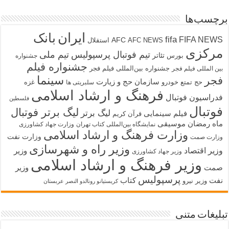
برچسب‌ها
ایران
بانک
fifa
FIFA NEWS
AFC
AFC NEWS
استقلال
مرکزی
تیم فوتبال پرسپولیس
تیم ملی
تئاتر
بورس
جشنواره
جشنواره فیلم
جشنواره بین‌المللی فیلم فجر
بین المللی فیلم فجر
سینما
فجر
سازمان حج و زیارت
حج تمتع
خودرو
غزه
سلبریتی ها
فرهنگ و ارشاد اسلامی
فدراسیون فوتبال
فلسطین
فوتبال
لیگ برتر فوتبال
لیگ برتر
فیلم سینمایی
قرآن کریم
ماه رمضان
موسیقی
نمایشگاه بین‌المللی کتاب تهران
وزارت جهاد کشاورزی
وزارت فرهنگ و ارشاد اسلامی
وزارت نفت
وزارت صمت
وزیر راه و شهرسازی
وزیر اقتصاد
وزیر
وزیر جهاد کشاورزی
وزیر فرهنگ و ارشاد اسلامی
صمت
وزیر
پرسپولیس
نفت
کتاب
وزیر نیرو
کریستیانو رونالدو النصر عربستان
تبلیغات متنی