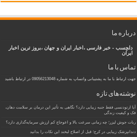
درباره ما
دلچسب - خبر فارسی ،اخبار ایران و جهان ،بروز ترین اخبار
ایران
تماس با ما
جهت ارتباط با ما به پشتیبانی واتساپ به شماره 09056213048 در ارتباط باشید
نوشته‌های تازه
آیا ارتودنسی فقط جنبه زیبایی دارد؟ نگاهی به تأثیر این درمان بر سلامت دهان،
فک و کیفیت زندگی
ربات جوش لیزر؛ چه زمانی سرعت بالا و اعوجاج کم ارزش سرمایه‌گذاری دارد؟
دندانپزشک زیبایی در کرج؛ قبل از اصلاح لبخند این نکات را بدانید