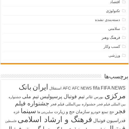
اقتصاد
تکنولوژی
دسته‌بندی نشده
سلامتی
فرهنگ وهنر
کسب وکار
ورزشی
برچسب‌ها
ایران
بانک
fifa
FIFA NEWS
AFC
AFC NEWS
استقلال
مرکزی
تیم فوتبال پرسپولیس
تیم ملی
تئاتر
بورس
جشنواره
جشنواره فیلم
جشنواره بین‌المللی فیلم فجر
بین المللی فیلم فجر
سینما
فجر
سازمان حج و زیارت
حج تمتع
خودرو
غزه
سلبریتی ها
فرهنگ و ارشاد اسلامی
فدراسیون فوتبال
فلسطین
فوتبال
لیگ برتر فوتبال