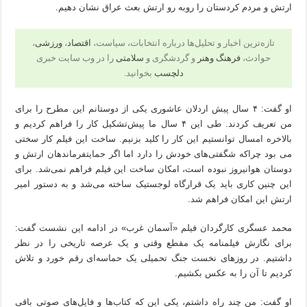
ارتش و مردم کردستان را روبه رو ارتش بعث عراق نشان دهیم.
تازه‌ترین اخبار و تحلیل‌ها درباره انتخابات، سیاست،
اقتصاد
،
ورزشی
،
حوادث،
فرهنگ وهنر
و گردشگری و
سلامتی
را در وب سایت خبری
دلچسب
بخوانید.
او گفت: ۴ سال پیش اردلان عاشوری یکی از دوستانم این مطرح را برای
من تعریف کردند. طی این ۴ سال ما پیش‌تشکیل کار را فراهم کردیم و
بالاخره امسال توانستیم این کار را کلید بزنیم. ساخت این فیلم کار سختی
می بود چراکه شگفتی‌های خودش را دارد اما اگر حمایتفرماندهان ارتش و
دوستان هوانیروز نبوده است، امکان ساخت این فیلم فراهم‌ نمی‌شد. برای
این چنین کاری باید یک قرارگاه لوجستیک ساخته می‌شد و به دستور امیر
ارتش این امکان فراهم شد.
محمد عسگری کارگردان فیلم «آسمان غرب» در ادامه این نشست گفت:
برای نگارش فیلمنامه یک مقطع وقتی و یک عرصه تاریخی را در نظر
داشتیم. در روزهای نخست جنگ تحمیلی یک حماسه‌ای رقم خورد و تلاش
کردیم تا آن را به عکس بکشیم.
او گفت: من چند راه داشتم، یکی این که کتاب‌ها و فایل‌های صوتی باقی