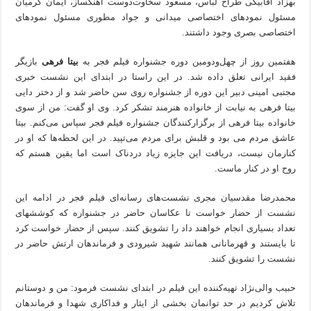
بهزاد آقابیگی طراح لباس، مسعود سخاوت‌دوست آهنگساز، ایمان کرمیان
مسئول نمود‌های اختصاصی میدانی و جواد مطوری مسئول نمود‌های
اختصاصی بصری وجود داشتند.
هفتمین روز از چهل‌ودومین دوره جشنواره فیلم فجر به
بیتا فرهی
بازیگر
فقید ایرانی تعلق داده شد. در این راستا در ابتدای این نشست خبری
مجتبی امینی دبیر این دوره از جشنواره روی سن حاضر شد و از دختر دایی
بیتا فرهی به نیابت از خانواده هنرمند تشکر کرد. وی او گفت: من از سوی
خانواده بیتا فرهی از برگزارکنندگان جشنواره فیلم فجر سپاس می‌کنم. بیتا
عاشق مردم می بود و قلبش برای مردم می‌تپید. در این لحظه‌ها که او در
کنارمان نیست، دریافت این جایزه زیاد دردناک است اما یقین هستم که
روح او در کنار ماست.
محمدرضا مقدسیان مجری نشست‌های رسانه‌ای فیلم فجر در ادامه این
نشست از حضار خواست تا عکاسان حاضر در جشنواره که کوششهای
تعداد بسیاری انجام خواهند داد را تشویق کنند. سپس از حضار خواست کرد
تا بایستند و قهرمانانی همانند شهید شیرودی و فرماندهان ارتش حاضر در
نشست را تشویق کنند.
حبیب والی‌نژاد تهیه‌کننده این فیلم در ابتدای نشست فرمود: من و دوستانم
تلاش کردیم در حد توانمان بخشی از ایثار و فداکاری شهدا و فرماندهان