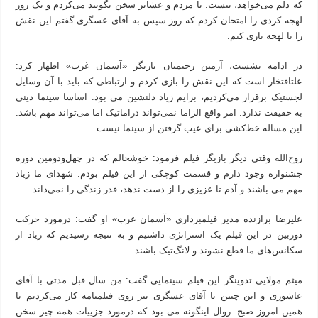
که دلم می‌خواهد، نیست. با مردم و عشایر سخن بگویید می‌کردم و یک روز
لهجه کردی را امتحان کردم که روز سپس به آقای عسگری گفتم این نقش
را با لهجه بازی کنم.
در ادامه نشست، آرمین رحیمیان بازیگر «آسمان غرب» اظهار کرد:
علتافتخار است که این نقش را بازی کردم و ارتباطی که باید با آن وسایل
لجستیک برقرار می‌کردیم، برایم زیاد دلنشین می بود. اساسا سینما دینی
به حقیقت ندارد. امر واقع الزاما نمی‌تواند دراماتیک اما می‌تواند مهم باشد.
این مساله خط‌کشی برای عیب گرفتن از سینما نیست.
روح‌الله وقتی دیگر بازیگر فیلم فرمود: خوشحالم که در چهل‌ودومین دوره
جشنواره وجود دارم و قسمت کوچکی از این فیلم بودم. شهدای ما زیاد
مهم می باشند و آدم تا عزیزی را از دست ندهد، قدر زندگی را نمی‌داند.
علیرضا برازنده مدیر فیلمبرداری «آسمان غرب» او گفت: درمورد حرکت
دوربین در این فیلم یک استراتژی داشتیم و به نتیجه رسیدیم که زیاد از
سکانس‌های ما قطع نشوند و لانگ‌تیک باشند.
میثم مولایی تدوینگر این فیلم سینمایی گفت: من سال قبل مدتی با آقای
عاشوری و این چنین با آقای عسگری نیز روی فیلمنامه کار می‌کردیم تا
همین امروز صبح. روال اینگونه می بود که درمورد جزییات همه چیز سخن