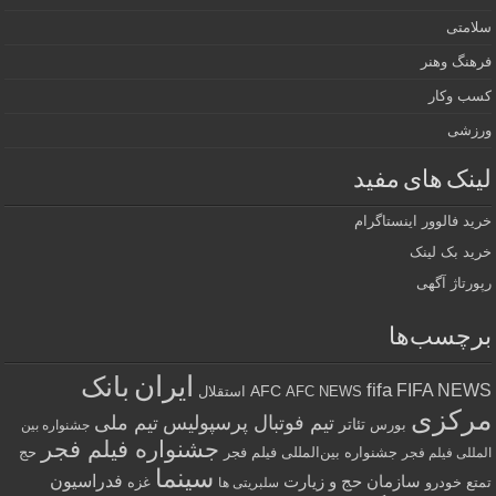
سلامتی
فرهنگ وهنر
کسب وکار
ورزشی
لینک های مفید
خرید فالوور اینستاگرام
خرید بک لینک
رپورتاژ آگهی
برچسب‌ها
ایران
بانک
fifa
FIFA NEWS
AFC
AFC NEWS
استقلال
مرکزی
تیم فوتبال پرسپولیس
تیم ملی
تئاتر
بورس
جشنواره بین
جشنواره فیلم فجر
جشنواره بین‌المللی فیلم فجر
حج
المللی فیلم فجر
سینما
فدراسیون
سازمان حج و زیارت
تمتع
خودرو
غزه
سلبریتی ها