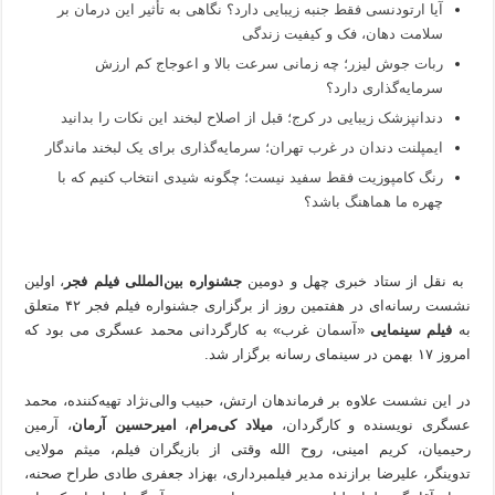
آیا ارتودنسی فقط جنبه زیبایی دارد؟ نگاهی به تأثیر این درمان بر
سلامت دهان، فک و کیفیت زندگی
ربات جوش لیزر؛ چه زمانی سرعت بالا و اعوجاج کم ارزش
سرمایه‌گذاری دارد؟
دندانپزشک زیبایی در کرج؛ قبل از اصلاح لبخند این نکات را بدانید
ایمپلنت دندان در غرب تهران؛ سرمایه‌گذاری برای یک لبخند ماندگار
رنگ کامپوزیت فقط سفید نیست؛ چگونه شیدی انتخاب کنیم که با
چهره ما هماهنگ باشد؟
به نقل از ستاد خبری چهل و دومین
جشنواره بین‌المللی فیلم فجر
، اولین
نشست رسانه‌ای در هفتمین روز از برگزاری جشنواره فیلم فجر ۴۲ متعلق
به
فیلم سینمایی
«آسمان غرب» به کارگردانی محمد عسگری می بود که
امروز ۱۷ بهمن در سینمای رسانه برگزار شد.
در این نشست علاوه بر فرماندهان ارتش، حبیب والی‌نژاد تهیه‌کننده، محمد
عسگری نویسنده و کارگردان،
میلاد کی‌مرام
،
امیرحسین آرمان
، آرمین
رحیمیان، کریم امینی، روح الله وقتی از بازیگران فیلم، میثم مولایی
تدوینگر، علیرضا برازنده مدیر فیلمبرداری، بهزاد جعفری طادی طراح صحنه،