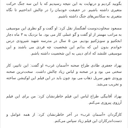
بگویید کردیم و درنهایت به این نتیجه رسیدیم که با این سه جنگ حرکت
متغیری داشته باشیم. در حقیقت خودمان را در چالش انداختیم تا نگاه
متغیری به سکانس‌های جنگ داشته‌ باشیم.
مسعود سخاوت‌دوست آهنگساز نقل کرد: او گفت و گو نظری این موسیقی
به مراتب مهمتر از او گفت و گو عملی کار می بود. ما نزدیک به ۳ ماه دچار
ابجکتیو و سوبژکتیو بودیم. من ۵ سال در مدرسه شهید شیرودی درس
خواندم بدون این که بدانم این شخصیت چه فردی می باشند و این
موسیقی علتشد که ادای دینی به این شخصیت داشته باشم.
بهزاد جعفری طادی طراح صحنه «آسمان غرب» او گفت: این تاثییر، کار
سختی می بود و در صحنه و لباس زیاد چالش داشت. سخت‌ترین صحنه
ورودی شهر سرپل ذهاب می بود چون باید در این فیلم این لوکیشن ساخته
و تخریب می‌شد‌‌.
بهزاد آقابیگی طراح لباس این فیلم خاطرنشان کرد: من برای این فیلم
آرزوی پیروزی می‌کنم.
کارگردان «آسمان غرب» در آخر خاطرنشان کرد: از همه عوامل و
دست‌اندرکاران این فیلم زیاد سپاس می‌کنم.