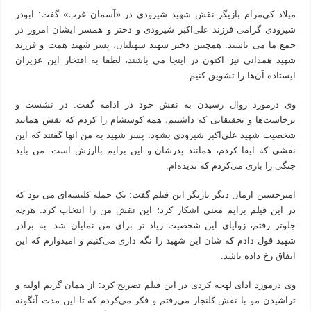
میلاد کی‌مرام بازیگر نقش شهید شیرودی در «آسمان غرب» گفت: ابوذر
شیرودی گرامی فرزند علی‌اکبر شیرودی و دختر و همسر ایشان امروز در
جمع ما می باشند. همچینن دختر شهید سهیلیان، پسر شهید همت و فرزند
شهید همدانی نیز اکنون در اینجا می باشند، لطفا به افتخار این عزیزان
ایستاده آن‌ها را تشویق کنیم.
وی درمورد روال رسیدن به نقش خود در ادامه گفت: در نشست و
برخاست‌ها و تحقیقاتی که داشتیم، همه کوششام را کردم که نقش همانند
شخصیت شهید علی‌اکبر شیرودی بشود. پسر شهید به من انها گفتند که این
نقشی که ایفا کردم، همانند پدرشان و این برایم باارزش است. من باید
جنگی را بازی می‌کردم که ندیده‌ام.
امیرحسین آرمان دیگر بازیگر این فیلم گفت: یک جمله کلیشه‌ای می بود که
در این فیلم برایم معنی اشکار کرد؛ این نقش من را انتخاب کرد. هرچه
جلوتر رفتم، زوایای این شخصیت زیاد تر برای من نمایان شد. به برادر
شهید قول دادم که شان این شهید را نگه داری می‌کنیم و امیدوارم که این
اتفاق رخ داده باشد.
وی درمورد ادای لهجه کردی در این فیلم تصریح کرد: از همان گریم اولیه و
تراشیدن مو با نقش کلنجار می‌رفتم و فکر می‌کردم که تا این مدت آنگونه