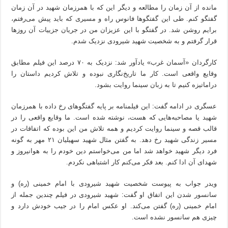
مانده از آن زمان را مطالعه و دیگر این که با همرزمان شهید در آن زمان
گفتگو کنم. طی این گفتگوها فانوس راه و مسیری که باید پیش می‌رفتم،
برایم روشن شد. در گفتگو با این عزیزان من در جریان جزییات آن روزها
قرار گرفتم و به شخصیت شهید شیرودی نزدیک شدم.
کارگردان «آسمان غرب» یادآور شد: نزدیک به ۷۰ درصد این فیلم مطابق
وقایع واقعی است‌. کار ما تاریخ‌نگاری نبوده و تلاش کردیم داستان را
دراماتیزه کنیم تا به زبان سینما روایت بشود.
عسگری در ادامه گفت: این فیلمنامه بر پایه گفتگوهای رخ داده با همرزمان
شهید یا مصاحبه‌هایی که هست، نوشته شده است. ما وقایع واقعی را در
قالب قصه و سینما روایت کردیم و همه تلاش من این بوده که اتفاقات در
مسیر زندگی شهید رخ دهد. به گفتن مثال شهید سهیلیان ۲۱ مهر به گونه
فرد دیگر شهید خواهد شد اما من می‌خواستم دین خودم را به هوانیروز و
شهدای آن ادا کنم. بعد فکر می‌کنم کار اشتباهی نکردم.
ویدر جواب به پیوست شخصیت شهید شیرودی با امام خمینی (ره) و
سانسور شدن این اتفاق او گفت: شهید شیرودی در فیلم چندین جمله از
امام خمینی (ره) گفتن می‌کند. او عکس امام را در جیب خودش دارد و
چیزی هم سانسور نشده است‌.