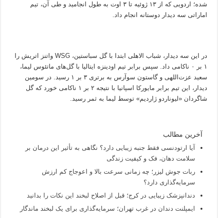
شده؛ اردویی که از ۱۳ ژوئیه تا ۳ اوت به طول انجامید و طی آن، تیم
اماراتی سه دیدار دوستانه انجام داد.
در این سه دیدار، شباب الاهلی ابتدا با گل سباستین، WSG واتنز اتریش را
۱ بر ۰ ناکامی داد. سپس برابر تیم اودینزه ایتالیا با گل‌های ماتئوس لیما،
سعید عزت‌اللهی و گاستون سوآرس به برتری ۳ بر ۱ رسید. در سومین
دیدار، این تیم برابر مایورکا اسپانیا با نتیجه ۲ بر ۱ ناکامی خورد که گل
شاگردان «لیوناردو ژاردیم» توسط لیما به ثمر رسید.
آخرین مطالب
آیا ارتودنسی فقط جنبه زیبایی دارد؟ نگاهی به تأثیر این درمان بر
سلامت دهان، فک و کیفیت زندگی
ربات جوش لیزر؛ چه زمانی سرعت بالا و اعوجاج کم ارزش
سرمایه‌گذاری دارد؟
دندانپزشک زیبایی در کرج؛ قبل از اصلاح لبخند این نکات را بدانید
ایمپلنت دندان در غرب تهران؛ سرمایه‌گذاری برای یک لبخند ماندگار