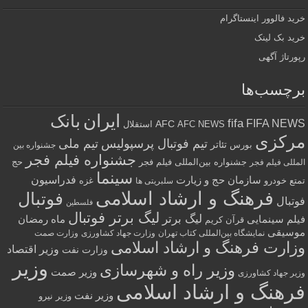
خرید فالوور اینستاگرام
خرید بک لینک
رپورتاژ آگهی
برچسب‌ها
ایران
بانک
fifa
FIFA NEWS
AFC
AFC NEWS
استقلال
مرکزی
تیم فوتبال پرسپولیس
تیم ملی
تئاتر
بورس
جشنواره بین
جشنواره فیلم فجر
جشنواره بین‌المللی فیلم فجر
حج
المللی فیلم فجر
سینما
فدراسیون
سازمان حج و زیارت
تمتع
خودرو
غزه
سلبریتی ها
فرهنگ و ارشاد اسلامی
فوتبال
فوتبال
فلسطین
لیگ برتر فوتبال
لیگ برتر
فیلم سینمایی
ماه رمضان
قرآن کریم
موسیقی
نمایشگاه بین‌المللی کتاب تهران
وزارت جهاد کشاورزی
وزارت صمت
وزارت فرهنگ و ارشاد اسلامی
وزیر اقتصاد
وزارت نفت
وزیر
وزیر راه و شهرسازی
وزیر صمت
وزیر جهاد کشاورزی
فرهنگ و ارشاد اسلامی
وزیر نفت
وزیر نیرو