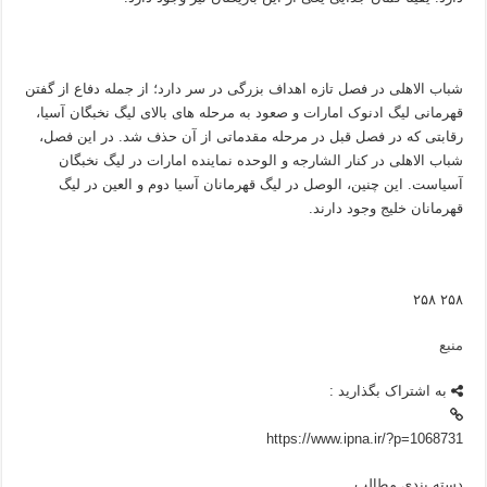
شباب الاهلی در فصل تازه اهداف بزرگی در سر دارد؛ از جمله دفاع از گفتن
قهرمانی لیگ ادنوک امارات و صعود به مرحله های بالای لیگ نخبگان آسیا،
رقابتی که در فصل قبل در مرحله مقدماتی از آن حذف شد. در این فصل،
شباب الاهلی در کنار الشارجه و الوحده نماینده امارات در لیگ نخبگان
آسیاست. این چنین، الوصل در لیگ قهرمانان آسیا دوم و العین در لیگ
قهرمانان خلیج وجود دارند.
۲۵۸ ۲۵۸
منبع
به اشتراک بگذارید :
https://www.ipna.ir/?p=1068731
دسته بندی مطالب