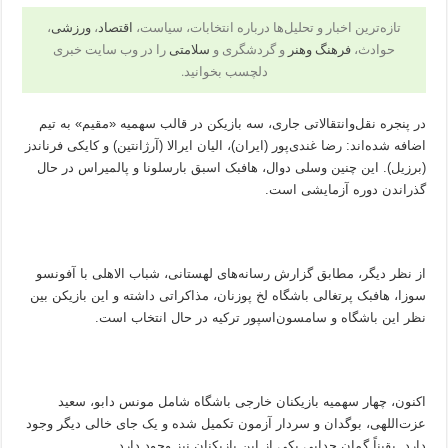
تازه‌ترین اخبار و تحلیل‌ها درباره انتخابات، سیاست،
اقتصاد
،
ورزشی
،
حوادث،
فرهنگ وهنر
و گردشگری و
سلامتی
را در وب سایت خبری
دلچسب بخوانید.
در پنجره نقل‌وانتقالاتی جاری، سه بازیکن در قالب سهمیه «مقیم» به تیم
اضافه شده‌اند: رضا غندی‌پور (ایران)، الیان ایرالا (آرژانتین) و کایکی فرناندز
(برزیل). این چنین وسلی دوال، هافبک اسبق بارسلونا و پالمیراس در حال
گذراندن دوره آزمایشی است.
از نظر دیگر، مطابق گزارش رسانه‌های لهستانی، شباب الاهلی با آفونسو
سوزا، هافبک پرتغالی باشگاه لخ پوزنان، مذاکراتی داشته و این بازیکن بین
نظر این باشگاه و سامسون‌اسپور ترکیه در حال انتخاب است.
اکنون، چهار سهمیه بازیکنان خارجی باشگاه شامل مونس دابو، سعید
عزت‌اللهی، بوگدان و سردار آزمون تکمیل شده و یک جای خالی دیگر وجود
دارد. یقیناً گمان جدایی یکی از این بازیکنان نیز وجود دارد.