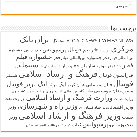
ورزشی
برچسب‌ها
ایران
بانک
fifa
FIFA NEWS
AFC
AFC NEWS
استقلال
مرکزی
تیم فوتبال پرسپولیس
تیم ملی
تئاتر
بورس
جشنواره
جشنواره فیلم
جشنواره بین‌المللی فیلم فجر
بین المللی فیلم فجر
سینما
فجر
سازمان حج و زیارت
حج تمتع
خودرو
غزه
سلبریتی ها
فرهنگ و ارشاد اسلامی
فدراسیون فوتبال
فلسطین
فوتبال
لیگ برتر فوتبال
لیگ برتر
فیلم سینمایی
قرآن کریم
ماه رمضان
موسیقی
نمایشگاه بین‌المللی کتاب تهران
وزارت جهاد کشاورزی
وزارت فرهنگ و ارشاد اسلامی
وزارت نفت
وزارت صمت
وزیر راه و شهرسازی
وزیر اقتصاد
وزیر
وزیر جهاد کشاورزی
وزیر فرهنگ و ارشاد اسلامی
صمت
وزیر
پرسپولیس
نفت
کتاب
وزیر نیرو
کریستیانو رونالدو النصر عربستان