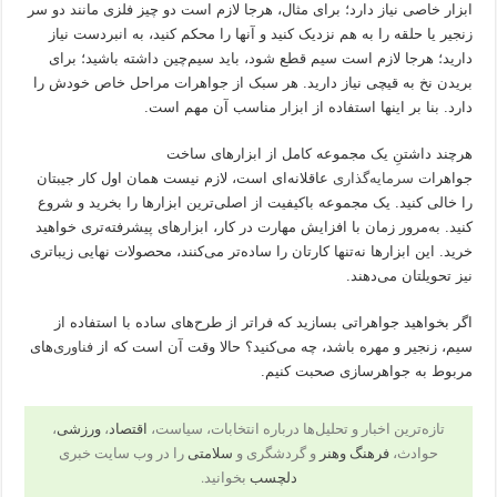
ابزار خاصی نیاز دارد؛ برای مثال، هرجا لازم است دو چیز فلزی مانند دو سر
زنجیر یا حلقه را به هم نزدیک کنید و آنها را محکم کنید، به انبردست نیاز
دارید؛ هرجا لازم است سیم قطع شود، باید سیم‌چین داشته باشید؛ برای
بریدن نخ به قیچی نیاز دارید. هر سبک از جواهرات مراحل خاص خودش را
دارد. بنا بر اینها استفاده از ابزار مناسب آن مهم است.
هرچند داشتنِ یک مجموعه کامل از ابزارهای ساخت
جواهرات
سرمایه‌گذاری
عاقلانه‌ای است، لازم نیست همان اول کار جیبتان
را خالی کنید. یک مجموعه باکیفیت از اصلی‌ترین ابزارها را بخرید و شروع
کنید. به‌مرور زمان با افزایش مهارت در کار، ابزارهای پیشرفته‌تری خواهید
خرید. این ابزارها نه‌تنها کارتان را ساده‌تر می‌کنند، محصولات نهایی زیباتری
نیز تحویلتان می‌دهند.
اگر بخواهید جواهراتی بسازید که فراتر از طرح‌های ساده با استفاده از
سیم، زنجیر و مهره باشد، چه می‌کنید؟ حالا وقت آن است که از
فناوری
‌های
مربوط به جواهرسازی صحبت کنیم.
تازه‌ترین اخبار و تحلیل‌ها درباره انتخابات، سیاست،
اقتصاد
،
ورزشی
،
حوادث،
فرهنگ وهنر
و گردشگری و
سلامتی
را در وب سایت خبری
دلچسب
بخوانید.