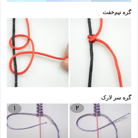
گره نیم‌خفت
گره سر لارک