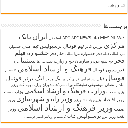
ورزشی
برچسب‌ها
ایران
بانک
fifa
FIFA NEWS
AFC
AFC NEWS
استقلال
مرکزی
تیم فوتبال پرسپولیس
تیم ملی
تئاتر
بورس
جشنواره
جشنواره فیلم
جشنواره بین‌المللی فیلم فجر
بین المللی فیلم فجر
سینما
فجر
سازمان حج و زیارت
حج تمتع
خودرو
غزه
سلبریتی ها
فرهنگ و ارشاد اسلامی
فدراسیون فوتبال
فلسطین
فوتبال
لیگ برتر فوتبال
لیگ برتر
فیلم سینمایی
قرآن کریم
ماه رمضان
موسیقی
نمایشگاه بین‌المللی کتاب تهران
وزارت جهاد کشاورزی
وزارت فرهنگ و ارشاد اسلامی
وزارت نفت
وزارت صمت
وزیر راه و شهرسازی
وزیر اقتصاد
وزیر
وزیر جهاد کشاورزی
وزیر فرهنگ و ارشاد اسلامی
صمت
وزیر
پرسپولیس
نفت
کتاب
وزیر نیرو
کریستیانو رونالدو النصر عربستان