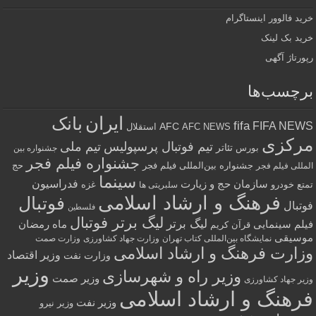
خرید فالوور اینستاگرام
خرید بک لینک
رپورتاژ آگهی
برچسب‌ها
ایران
بانک
fifa
FIFA NEWS
AFC
AFC NEWS
استقلال
مرکزی
تیم فوتبال پرسپولیس
تیم ملی
تئاتر
بورس
جشنواره بین
جشنواره فیلم فجر
جشنواره بین‌المللی فیلم فجر
حج
المللی فیلم فجر
سینما
فدراسیون
سازمان حج و زیارت
تمتع
خودرو
غزه
سلبریتی ها
فرهنگ و ارشاد اسلامی
فوتبال
فوتبال
فلسطین
لیگ برتر فوتبال
لیگ برتر
فیلم سینمایی
ماه رمضان
قرآن کریم
موسیقی
نمایشگاه بین‌المللی کتاب تهران
وزارت جهاد کشاورزی
وزارت صمت
وزارت فرهنگ و ارشاد اسلامی
وزیر اقتصاد
وزارت نفت
وزیر
وزیر راه و شهرسازی
وزیر صمت
وزیر جهاد کشاورزی
فرهنگ و ارشاد اسلامی
وزیر نفت
وزیر نیرو