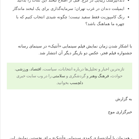
دندانپزشک زیبایی در کرج؛ قبل از اصلاح لبخند این نکات را بدانید
ایمپلنت دندان در غرب تهران؛ سرمایه‌گذاری برای یک لبخند ماندگار
رنگ کامپوزیت فقط سفید نیست؛ چگونه شیدی انتخاب کنیم که با
چهره ما هماهنگ باشد؟
با اشکار شدن زمان نمایش فیلم سینمایی «آنتیک» در سینمای‌ رسانه
جشنواره فیلم فجر، عکس دو بازیگر دیگر آن انتشار شد.
تازه‌ترین اخبار و تحلیل‌ها درباره انتخابات، سیاست،
اقتصاد
،
ورزشی
،
حوادث،
فرهنگ وهنر
و گردشگری و
سلامتی
را در وب سایت خبری
دلچسب
بخوانید.
به گزارش
خبرگزاری موج
​، هم‌زمان با آماده‌سازی کمدی سینمایی «آنتیک» برای نخستین نمایش این