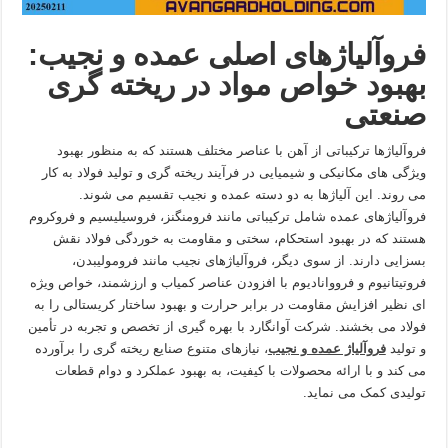
فروآلیاژهای اصلی عمده و نجیب:
بهبود خواص مواد در ریخته گری
صنعتی
فروآلیاژها ترکیباتی از آهن با عناصر مختلف هستند که به منظور بهبود
ویژگی های مکانیکی و شیمیایی در فرآیند ریخته گری و تولید فولاد به کار
می روند. این آلیاژها به دو دسته عمده و نجیب تقسیم می شوند.
فروآلیاژهای عمده شامل ترکیباتی مانند فرومنگنز، فروسیلیسیم و فروکروم
هستند که در بهبود استحکام، سختی و مقاومت به خوردگی فولاد نقش
بسزایی دارند. از سوی دیگر، فروآلیاژهای نجیب مانند فرومولیبدن،
فروتیتانیوم و فرووانادیوم با افزودن عناصر کمیاب و ارزشمند، خواص ویژه
ای نظیر افزایش مقاومت در برابر حرارت و بهبود ساختار کریستالی را به
فولاد می بخشند. شرکت آوانگارد با بهره گیری از تخصص و تجربه در تأمین
و تولید
فروآلیاژ عمده و نجیب
، نیازهای متنوع صنایع ریخته گری را برآورده
می کند و با ارائه محصولات با کیفیت، به بهبود عملکرد و دوام قطعات
تولیدی کمک می نماید.