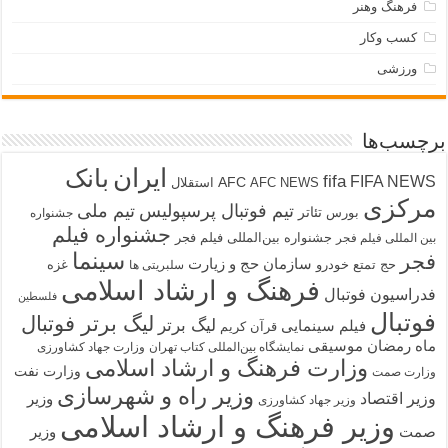
فرهنگ وهنر
کسب وکار
ورزشی
برچسب‌ها
ایران
بانک
fifa
FIFA NEWS
AFC
AFC NEWS
استقلال
مرکزی
تیم فوتبال پرسپولیس
تیم ملی
تئاتر
بورس
جشنواره
جشنواره فیلم
جشنواره بین‌المللی فیلم فجر
بین المللی فیلم فجر
سینما
فجر
سازمان حج و زیارت
حج تمتع
خودرو
غزه
سلبریتی ها
فرهنگ و ارشاد اسلامی
فدراسیون فوتبال
فلسطین
فوتبال
لیگ برتر فوتبال
لیگ برتر
فیلم سینمایی
قرآن کریم
ماه رمضان
موسیقی
نمایشگاه بین‌المللی کتاب تهران
وزارت جهاد کشاورزی
وزارت فرهنگ و ارشاد اسلامی
وزارت نفت
وزارت صمت
وزیر راه و شهرسازی
وزیر اقتصاد
وزیر
وزیر جهاد کشاورزی
وزیر فرهنگ و ارشاد اسلامی
صمت
وزیر