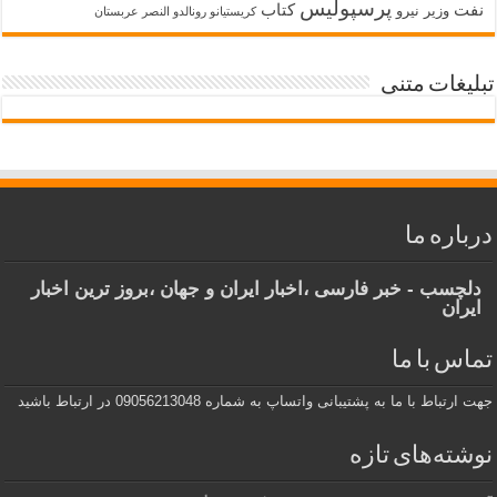
پرسپولیس
نفت
کتاب
وزیر نیرو
کریستیانو رونالدو النصر عربستان
تبلیغات متنی
درباره ما
دلچسب - خبر فارسی ،اخبار ایران و جهان ،بروز ترین اخبار
ایران
تماس با ما
جهت ارتباط با ما به پشتیبانی واتساپ به شماره 09056213048 در ارتباط باشید
نوشته‌های تازه