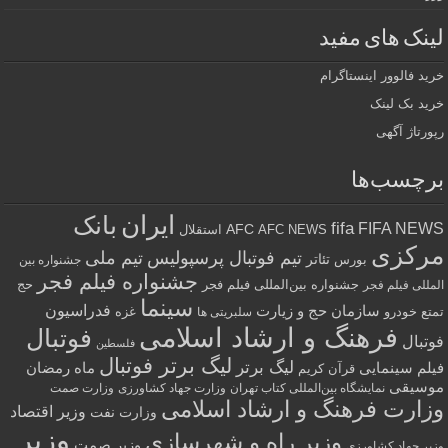
لینک های مفید
خرید فالوور اینستاگرام
خرید بک لینک
رپورتاژ آگهی
برچسب‌ها
ایران
بانک
fifa
FIFA NEWS
AFC
AFC NEWS
استقلال
مرکزی
تیم فوتبال پرسپولیس
تیم ملی
تئاتر
بورس
جشنواره بین
جشنواره فیلم فجر
جشنواره بین‌المللی فیلم فجر
حج
المللی فیلم فجر
سینما
فدراسیون
سازمان حج و زیارت
تمتع
خودرو
غزه
سلبریتی ها
فرهنگ و ارشاد اسلامی
فوتبال
فوتبال
فلسطین
لیگ برتر فوتبال
لیگ برتر
فیلم سینمایی
ماه رمضان
قرآن کریم
موسیقی
نمایشگاه بین‌المللی کتاب تهران
وزارت جهاد کشاورزی
وزارت صمت
وزارت فرهنگ و ارشاد اسلامی
وزیر اقتصاد
وزارت نفت
وزیر
وزیر راه و شهرسازی
وزیر صمت
وزیر جهاد کشاورزی