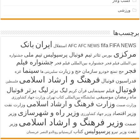
کسب وکار
ورزشی
برچسب‌ها
ایران
بانک
fifa
FIFA NEWS
AFC
AFC NEWS
استقلال
مرکزی
تیم فوتبال پرسپولیس
تیم ملی
تئاتر
بورس
جشنواره
جشنواره فیلم
جشنواره بین‌المللی فیلم فجر
بین المللی فیلم فجر
سینما
فجر
سازمان حج و زیارت
حج تمتع
خودرو
غزه
سلبریتی ها
فرهنگ و ارشاد اسلامی
فدراسیون فوتبال
فلسطین
فوتبال
لیگ برتر فوتبال
لیگ برتر
فیلم سینمایی
قرآن کریم
ماه رمضان
موسیقی
نمایشگاه بین‌المللی کتاب تهران
وزارت جهاد کشاورزی
وزارت فرهنگ و ارشاد اسلامی
وزارت نفت
وزارت صمت
وزیر راه و شهرسازی
وزیر اقتصاد
وزیر
وزیر جهاد کشاورزی
وزیر فرهنگ و ارشاد اسلامی
صمت
وزیر
پرسپولیس
نفت
کتاب
وزیر نیرو
کریستیانو رونالدو النصر عربستان