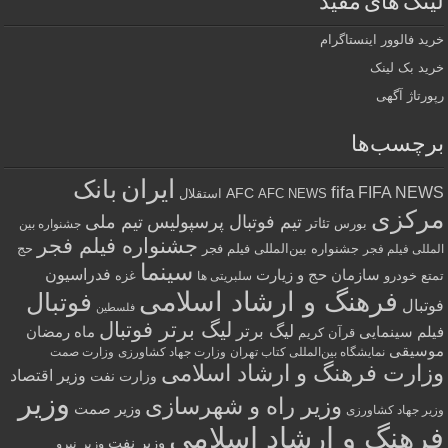
لینک های مفید
خرید فالوور اینستاگرام
خرید بک لینک
رپورتاژ آگهی
برچسب‌ها
ایران
بانک
fifa
FIFA NEWS
AFC
AFC NEWS
استقلال
مرکزی
تیم فوتبال پرسپولیس
تیم ملی
تئاتر
بورس
جشنواره بین
جشنواره فیلم فجر
جشنواره بین‌المللی فیلم فجر
حج
المللی فیلم فجر
سینما
فدراسیون
سازمان حج و زیارت
تمتع
خودرو
غزه
سلبریتی ها
فرهنگ و ارشاد اسلامی
فوتبال
فوتبال
فلسطین
لیگ برتر فوتبال
لیگ برتر
فیلم سینمایی
ماه رمضان
قرآن کریم
موسیقی
نمایشگاه بین‌المللی کتاب تهران
وزارت جهاد کشاورزی
وزارت صمت
وزارت فرهنگ و ارشاد اسلامی
وزیر اقتصاد
وزارت نفت
وزیر
وزیر راه و شهرسازی
وزیر صمت
وزیر جهاد کشاورزی
فرهنگ و ارشاد اسلامی
وزیر نفت
وزیر نیرو