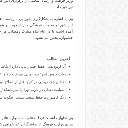
وزیر فرهنگ و ارشاد اسلامی از برگزاری آیین ک
نیز
خبر
داد.
وی با اشاره به شکل‌گیری شورایی با ریاست 
این شورا و معاونت فرهنگی ما زیاد خوب در هم
آمده است تا در ایام ماه مبارک رمضان، هر 
جشنواره پخش می‌بشود.
آخرین مطالب
آیا ارتودنسی فقط جنبه زیبایی دارد؟ نگاهی
ربات جوش لیزر؛ چه زمانی سرعت بالا و اع
دندانپزشک زیبایی در کرج؛ قبل از اصلاح لبخن
ایمپلنت دندان در غرب تهران؛ سرمایه‌گذاری
رنگ کامپوزیت فقط سفید نیست؛ چگونه شید
وی اظهار داشت: فردا اختتامیه جشنواره تئاتر 
هنری وزارت فرهنگ از تماشاگران عذرخواهی کرد 