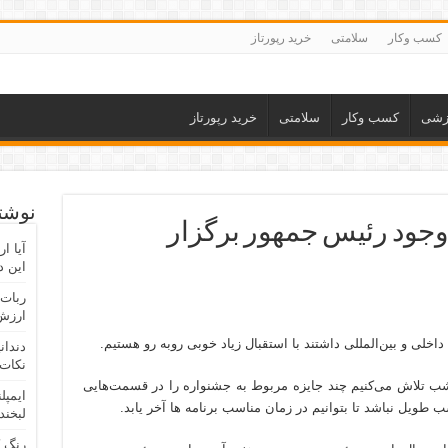
کسب وکار
سلامتی
خرید رپورتاز
زشی
کسب وکار
سلامتی
خرید رپورتاز
نوشته
 وجود رئیس جمهور برگزار
آیا ا
این د
ربات 
ارزش 
اخلی و بین‌المللی داشتند با استقبال زیاد خوبی روبه رو هستیم.
دندان
نکات 
 تلاش می‌کنیم چند جایزه مربوط به جشنواره را در قسمت‌هایی
ایمپل
 طویل نباشد تا بتوانیم در زمان مناسب برنامه ها آخر یابد.
لبخند
رنگ 