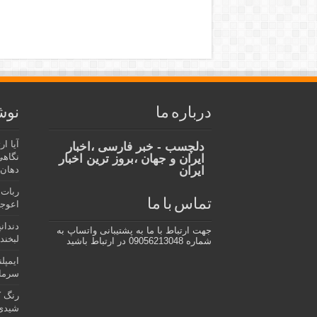
درباره ما
نوش
آیا ا
دلچسب - خبر فارسی ،اخبار
نگاهی
ایران و جهان ،بروز ترین اخبار
ایران
دهان،
ربات 
تماس با ما
اعوجا
دندان
جهت ارتباط با ما به پشتیبانی واتساپ به
لبخند 
شماره 09056213048 در ارتباط باشید
ایمپل
سرمای
رنگ ک
شیدی 