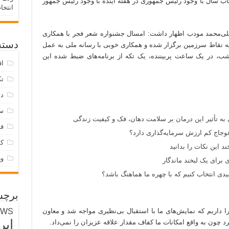
تاب سال با وجود رئیس جمهوری در هفته آینده با وجود رئیس جمهور
انتخا
علی‌محمد مودب اظهار داشت: امسال جشنواره شعر فجر با همکاری
دسته‌
ه نقاط سرزمین برگزار شده و همکاری خوبی با رسانه ملی به عمل
شب، در یک ساعت پربیننده، یک تکه از برنامه‌های ضبط شده این
اق
تک
دس
س
 به تأثیر این درمان بر سلامت دهان، فک و کیفیت زندگی
فر
وجاج کم ارزش سرمایه‌گذاری دارد؟
ک
د این نکات را بدانید
و
 برای یک لبخند ماندگار
ی انتخاب کنیم که با چهره ما هماهنگ باشد؟
برچس
EWS
را داریم که نمایش‌های ما با استقبال بی‌نظیری مواجه شد و معاون
ایر
چون به واقع امکانات ما کفاف مقدار علاقه عزیزان را نمی‌داد.