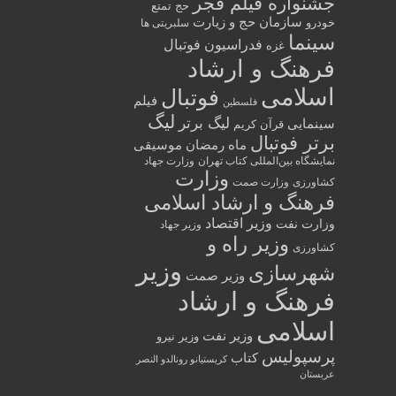
جشنواره فیلم فجر
حج تمتع
سازمان حج و زیارت
خودرو
سلبریتی ها
سینما
فدراسیون فوتبال
غزه
فرهنگ و ارشاد
اسلامی
فوتبال
فیلم
فلسطین
لیگ
لیگ برتر
سینمایی
قرآن کریم
برتر فوتبال
ماه رمضان
موسیقی
نمایشگاه بین‌المللی کتاب تهران
وزارت جهاد
وزارت
کشاورزی
وزارت صمت
فرهنگ و ارشاد اسلامی
وزیر اقتصاد
وزارت نفت
وزیر جهاد
وزیر راه و
کشاورزی
وزیر
شهرسازی
وزیر صمت
فرهنگ و ارشاد
اسلامی
وزیر نفت
وزیر نیرو
پرسپولیس
کتاب
کریستیانو رونالدو النصر
عربستان