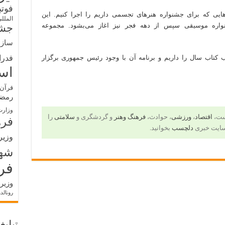
فوت
‌هایی که برای جشنواره هنرهای تجسمی داریم را اجرا کنیم. این
الملل
اره موسیقی سپس از دهه فجر نیز اغاز می‌بشود. مجموعه
جشن
سازم
فدرا
ب کتاب سال را داریم و برنامه آن با وجود رئیس جمهوری برگزار
اس
قرآن 
رمض
وزارت
است،
اقتصاد
،
ورزشی
، حوادث،
فرهنگ وهنر
و گردشگری و
سلامتی
را
فره
سایت خبری
دلچسب
بخوانید.
وزیر
شه
فر
وزیر
رونالد