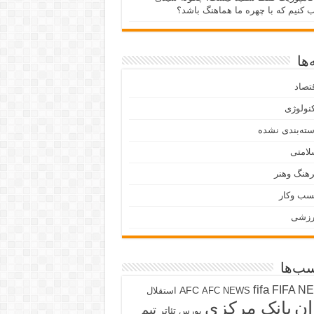
ب کنیم که با چهره ما هماهنگ باشد؟
ها
تصاد
نولوژی
ته‌بندی نشده
لامتی
هنگ وهنر
سب وکار
رزشی
ب‌ها
fifa
FIFA N
AFC
AFC NEWS
استقلال
ان
بانک مرکزی
تیم
تئاتر
بورس