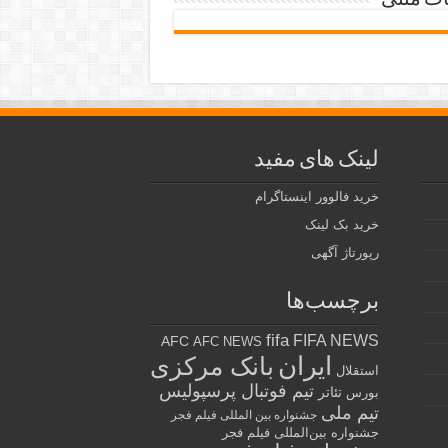
ات متنی
لینک های مفید
خرید فالوور اینستاگرام
خرید بک لینک
رپورتاژ آگهی
برچسب‌ها
fifa
FIFA NEWS
AFC
AFC NEWS
ایران
بانک مرکزی
استقلال
تیم فوتبال پرسپولیس
تئاتر
بورس
تیم ملی
جشنواره بین المللی فیلم فجر
جشنواره بین‌المللی فیلم فجر