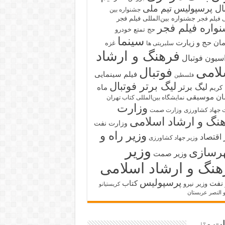
بال پرسپولیس
تیم ملی
جشنواره بین
جشنواره بین‌المللی فیلم فجر
ی فیلم فجر
واره فیلم فجر
حج تمتع
خودرو
سینما
ان حج و زیارت
غزه
سلبریتی ها
فرهنگ و ارشاد
سیون فوتبال
لامی
فوتبال
فیلم سینمایی
فلسطین
لیگ برتر فوتبال
لیگ برتر
ماه
کریم
ان
موسیقی
نمایشگاه بین‌المللی کتاب تهران
وزارت
 جهاد کشاورزی
وزارت صمت
نگ و ارشاد اسلامی
وزارت نفت
وزیر راه و
 اقتصاد
وزیر جهاد کشاورزی
وزیر
رسازی
وزیر صمت
هنگ و ارشاد اسلامی
پرسپولیس
 نفت
کتاب
وزیر نیرو
کریستیانو
و النصر عربستان