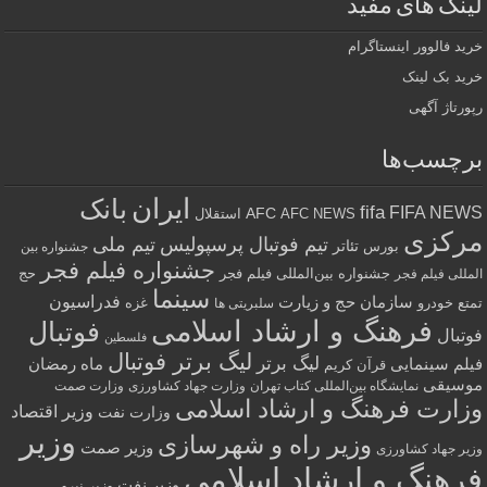
لینک های مفید
خرید فالوور اینستاگرام
خرید بک لینک
رپورتاژ آگهی
برچسب‌ها
ایران
بانک
fifa
FIFA NEWS
AFC
AFC NEWS
استقلال
مرکزی
تیم فوتبال پرسپولیس
تیم ملی
تئاتر
بورس
جشنواره بین
جشنواره فیلم فجر
جشنواره بین‌المللی فیلم فجر
حج
المللی فیلم فجر
سینما
فدراسیون
سازمان حج و زیارت
تمتع
خودرو
غزه
سلبریتی ها
فرهنگ و ارشاد اسلامی
فوتبال
فوتبال
فلسطین
لیگ برتر فوتبال
لیگ برتر
فیلم سینمایی
ماه رمضان
قرآن کریم
موسیقی
نمایشگاه بین‌المللی کتاب تهران
وزارت جهاد کشاورزی
وزارت صمت
وزارت فرهنگ و ارشاد اسلامی
وزیر اقتصاد
وزارت نفت
وزیر
وزیر راه و شهرسازی
وزیر صمت
وزیر جهاد کشاورزی
فرهنگ و ارشاد اسلامی
وزیر نفت
وزیر نیرو