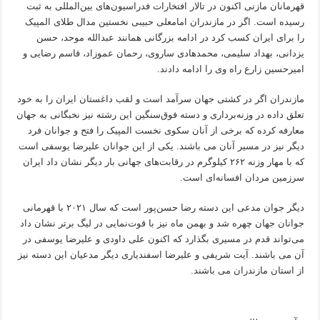
قهرمانان مازنی اکنون در تالار افتخارات فدراسیون‌های بین‌المللی به ثبت
رسیده است. اگر در مازندران امامعلی حبیبی نخستین مدال طلای المپیک
را برای ایران کسب کرد در ادامه بزرگانی همانند عبدالله موحد، حسن
یزدانی، بهداد سلیمی، محمدهادی ساروی، رحمان عموزاد، قاسم رضایی و
امیرحسین زارع راه وی را ادامه دادند.
مازندران اگر در کشتی جهان سرآمد است و لقب داغستان ایران را به خود
تعلق داده در وزنه‌برداری و دسته فوق‌سنگین این رشته نیز نخبگانی به جهان
معارفه کرده که برخی از آنان سکوی نخست المپیک را فتح و جوانان فرد
دیگر نیز در مسیر آنان می باشند. یکی از این جوانان علیرضا یوسفی است
که با مهار وزنه ۲۶۲ کیلوگرم در رقابت‌های جهانی بار دیگر نشان داد ایران
سرزمین مردان افسانه‌ای است.
دیگر جوان مدعی این دسته رضا حسن‌پور است که سال ۲۰۲۱ با قهرمانی
جوانان جهان چهره شد و بهمن ماه نیز با قوت‌نمایی در لیگ برتر نشان داد
می‌تواند قدم در مسیری بگذارد که اکنون علی داودی و علیرضا یوسفی در
آن می باشند. آیت شریفی و علیرضا اسفندیاری دیگر مدعیان این دسته نیز
از استان مازندران می باشند.