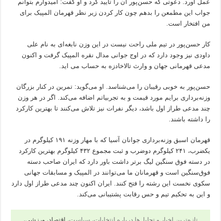
عمل آورد. دعوتی که حسن‌پور آن را تایید کرد و او گفت: امیدوارم بتوانم
جواب این مطمعن را بدهم چون کار کردن زیر نظر قهرمان المپیک برای
من افتخار است.
کار حسن‌پور در تیم ملی راحت نیست در این وزن نابغه‌ای به نام علی
داودی نیز وجود دارد که در اوج جوانی مدال نقره المپیک گرفت و اکنون
مدعی قهرمانی جهان و وارث تالاخادزه به حساب می اید.
حسن‌پور به خوبی رقیبان را می‌شناسد. او می‌گوید: تمرین در کنار بزرگان
وزنه‌برداری برایم مورد قیمت و به تجربیاتم اضافه می‌کند. اگر در هر وزن
چند مدعی طراز اول باشد، دیگر نفرات نیز تلاش می‌کنند تا بهترین کارکرد
را داشته باشند.
قهرمان اسبق وزنه‌برداری جوانان آسیا که با مهار وزنه ۱۹۱ کیلوگرم در
یکضرب، ۲۴۱ کیلوگرم دوضرب و ثبت مجموع ۴۳۲ کیلوگرم بهترین کارکرد
در دسته فوق سنگین لیگ برتر داشت باور دارد که ایران صاحب دسته
فوق‌سنگین است و قهرمانان ما می‌توانند در المپیک و مسابقات جهانی
سکوی نخست این رشته را فتح کنند. ایران اکنون چند مدعی طراز اول دارد
و این به تحکیم تیم و حس رقابت پشتیبانی می‌کند.
تازه‌ترین اخبار و تحلیل‌ها درباره انتخابات، سیاست،
اقتصاد
،
ورزشی
،