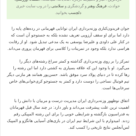
حوادث،
فرهنگ وهنر
و گردشگری و
سلامتی
را در وب سایت خبری
دلچسب
بخوانید.
جوان فریدون‌کناری وزنه‌برداری ایران توانایی قهرمانی در رده‌های پایه را
دارد اما برای او سقف آرزویی تعریف نشده بلکه به جستوجو آن است که
در کنار علی داودی و علیرضا یوسفی به یک مدعی تبدیل شود. او از رقابت
هراسی ندارد بلکه وجود در تمرینات را کلاسی برای قهرمان پروری می‌داند.
تمرکز را بر روی وزنه‌برداری گذاشته و کمتر سراغ رشته‌های دیگر را
می‌گیرد. او با وجود این که علاقه بسیاری به کشتی دارد اما این رشته را
رها کرده تا در دنیای پولاد سرد موفق باشد. حسن‌پور همانند هر مازنی دیگر
تیم فوتبال نساجی را دوست دارد و کمتر به جستوجو کری‌خوانی‌های خاص
سرخابی‌ها است.
اتفاق نوظهور وزنه‌برداری ایران مدیریت درست و مربیان با دانش را با
اهمیت ترین علت پیشرفت می‌داند و باور دارد: در چند سال قبل قهرمانان
به فدراسیون بازگشته و شرایطی خوبی را برای این رشته المپیکی رقم
زدند. امیدوارم با این شرایط تیم ایران در بازی‌های آسیایی هانگژو و المپیک
لس‌آنجلس نتایج تاریخی را کسب کند.