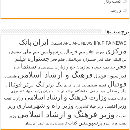
کسب وکار
ورزشی
برچسب‌ها
ایران
بانک
fifa
FIFA NEWS
AFC
AFC NEWS
استقلال
مرکزی
تیم فوتبال پرسپولیس
تیم ملی
تئاتر
بورس
جشنواره
جشنواره فیلم
جشنواره بین‌المللی فیلم فجر
بین المللی فیلم فجر
سینما
فجر
سازمان حج و زیارت
حج تمتع
خودرو
غزه
سلبریتی ها
فرهنگ و ارشاد اسلامی
فدراسیون فوتبال
فلسطین
فوتبال
لیگ برتر فوتبال
لیگ برتر
فیلم سینمایی
قرآن کریم
ماه رمضان
موسیقی
نمایشگاه بین‌المللی کتاب تهران
وزارت جهاد کشاورزی
وزارت فرهنگ و ارشاد اسلامی
وزارت نفت
وزارت صمت
وزیر راه و شهرسازی
وزیر اقتصاد
وزیر
وزیر جهاد کشاورزی
وزیر فرهنگ و ارشاد اسلامی
صمت
وزیر
پرسپولیس
نفت
کتاب
وزیر نیرو
کریستیانو رونالدو النصر عربستان