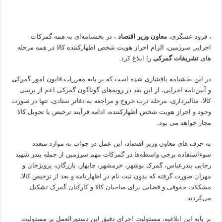
، فرود عسگری،
معاون وزیر اقتصاد
، در بخشنامه‌ای به همه گمرکات
اجرایی سرزمین، الزام احراز هویت شخص اظهارکننده کالا در همه مرحله
های
تشریفات گمرکی
را ابلاغ کرد.
در این بخشنامه پافشاری شده است که بر پایه مقررات قانون امور گمرکی
و آیین‌نامه اجرایی، از این بعد در رویه‌های گوناگون گمرکی اعم از برسی
کالا، مثالبرداری، مرحله درب خروج و مراجعه به دفاتر ستادی، تنها در صورت
وجود و احراز هویت شخص اظهارکننده، ادامه فرآیند ترخیص یا تحویل کالا
مجاز خواهد می بود.
به حرف های معاون وزیر اقتصاد، این عمل در جواب به موارد متعدد
سوءاستفاده برخی واسطه‌ها در گمرکات مهم سرزمین از جمله بندر شهید
رجایی بندرعباس، گمرک بوشهر، خرمشهر، چابهار، بازرگان، پرویزخان و
مهران صورت گرفته که بدون ثبت نام در اظهارنامه و بعد از ترخیص کالا،
مشکلات حقوقی و قضایی برای صاحبان کالا و کارکنان گمرک تشکیل
می‌کردند.
بر پایه این ابلاغیه، مسئولیت اجرای دقیق این دستورالعمل بر مسئولیت