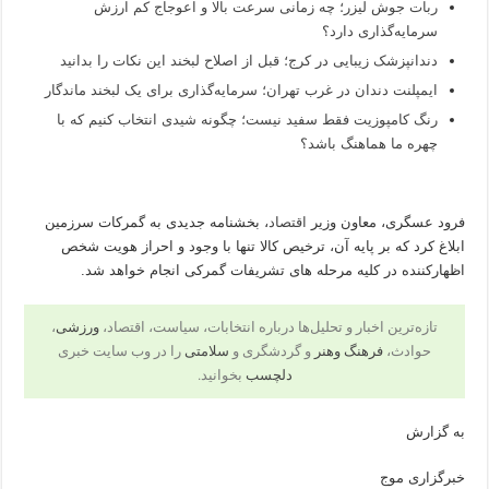
ربات جوش لیزر؛ چه زمانی سرعت بالا و اعوجاج کم ارزش
سرمایه‌گذاری دارد؟
دندانپزشک زیبایی در کرج؛ قبل از اصلاح لبخند این نکات را بدانید
ایمپلنت دندان در غرب تهران؛ سرمایه‌گذاری برای یک لبخند ماندگار
رنگ کامپوزیت فقط سفید نیست؛ چگونه شیدی انتخاب کنیم که با
چهره ما هماهنگ باشد؟
فرود عسگری، معاون وزیر
اقتصاد
، بخشنامه جدیدی به گمرکات سرزمین
ابلاغ کرد که بر پایه آن، ترخیص کالا تنها با وجود و احراز هویت شخص
اظهارکننده در کلیه مرحله های تشریفات گمرکی انجام خواهد شد.
تازه‌ترین اخبار و تحلیل‌ها درباره انتخابات، سیاست، اقتصاد،
ورزشی
،
حوادث،
فرهنگ وهنر
و گردشگری و
سلامتی
را در وب سایت خبری
دلچسب
بخوانید.
به گزارش
خبرگزاری موج