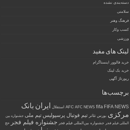
دسته‌بندی نشده
سلامتی
فرهنگ وهنر
کسب وکار
ورزشی
لینک های مفید
خرید فالوور اینستاگرام
خرید بک لینک
رپورتاژ آگهی
برچسب‌ها
ایران
بانک
fifa
FIFA NEWS
AFC
AFC NEWS
استقلال
مرکزی
تیم فوتبال پرسپولیس
تیم ملی
تئاتر
بورس
جشنواره بین
جشنواره فیلم فجر
جشنواره بین‌المللی فیلم فجر
حج
المللی فیلم فجر
سینما