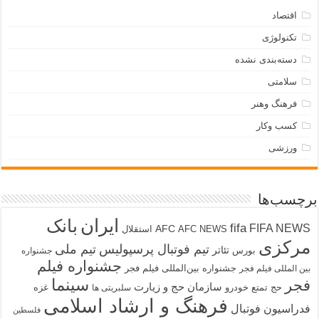
اقتصاد
تکنولوژی
دسته‌بندی نشده
سلامتی
فرهنگ وهنر
کسب وکار
ورزشی
برچسب‌ها
ایران
بانک
fifa
FIFA NEWS
AFC
AFC NEWS
استقلال
مرکزی
تیم فوتبال پرسپولیس
تیم ملی
تئاتر
بورس
جشنواره
جشنواره فیلم
جشنواره بین‌المللی فیلم فجر
بین المللی فیلم فجر
سینما
فجر
سازمان حج و زیارت
حج تمتع
خودرو
غزه
سلبریتی ها
فرهنگ و ارشاد اسلامی
فدراسیون فوتبال
فلسطین