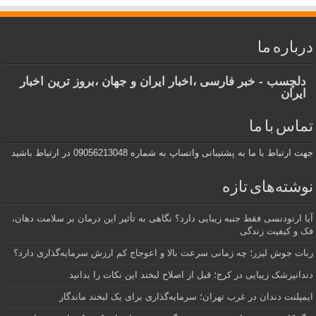
درباره ما
دلچسب - خبر فارسی ،اخبار ایران و جهان ،بروز ترین اخبار
ایران
تماس با ما
جهت ارتباط با ما به پشتیبانی واتساپ به شماره 09056213048 در ارتباط باشید
نوشته‌های تازه
آیا ارتودنسی فقط جنبه زیبایی دارد؟ نگاهی به تأثیر این درمان بر سلامت دهان،
فک و کیفیت زندگی
ربات جوش لیزر؛ چه زمانی سرعت بالا و اعوجاج کم ارزش سرمایه‌گذاری دارد؟
دندانپزشک زیبایی در کرج؛ قبل از اصلاح لبخند این نکات را بدانید
ایمپلنت دندان در غرب تهران؛ سرمایه‌گذاری برای یک لبخند ماندگار