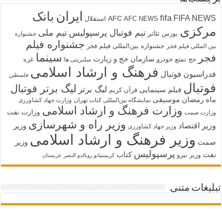
ایران
بانک
fifa
FIFA NEWS
AFC
AFC NEWS
استقلال
مرکزی
تیم فوتبال پرسپولیس
تیم ملی
تئاتر
بورس
جشنواره
جشنواره فیلم
جشنواره بین‌المللی فیلم فجر
بین المللی فیلم فجر
سینما
فجر
سازمان حج و زیارت
حج تمتع
خودرو
غزه
سلبریتی ها
فرهنگ و ارشاد اسلامی
فدراسیون فوتبال
فلسطین
فوتبال
لیگ برتر فوتبال
لیگ برتر
فیلم سینمایی
قرآن کریم
ماه رمضان
موسیقی
نمایشگاه بین‌المللی کتاب تهران
وزارت جهاد کشاورزی
وزارت فرهنگ و ارشاد اسلامی
وزارت نفت
وزارت صمت
وزیر راه و شهرسازی
وزیر اقتصاد
وزیر
وزیر جهاد کشاورزی
وزیر فرهنگ و ارشاد اسلامی
صمت
وزیر
پرسپولیس
نفت
کتاب
وزیر نیرو
کریستیانو رونالدو النصر عربستان
تبلیغات متنی