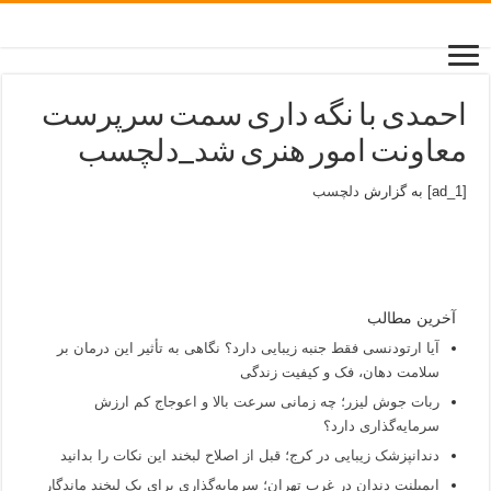
احمدی با نگه داری سمت سرپرست
معاونت امور هنری شد_دلچسب
[ad_1] به گزارش
دلچسب
آخرین مطالب
آیا ارتودنسی فقط جنبه زیبایی دارد؟ نگاهی به تأثیر این درمان بر
سلامت دهان، فک و کیفیت زندگی
ربات جوش لیزر؛ چه زمانی سرعت بالا و اعوجاج کم ارزش
سرمایه‌گذاری دارد؟
دندانپزشک زیبایی در کرج؛ قبل از اصلاح لبخند این نکات را بدانید
ایمپلنت دندان در غرب تهران؛ سرمایه‌گذاری برای یک لبخند ماندگار