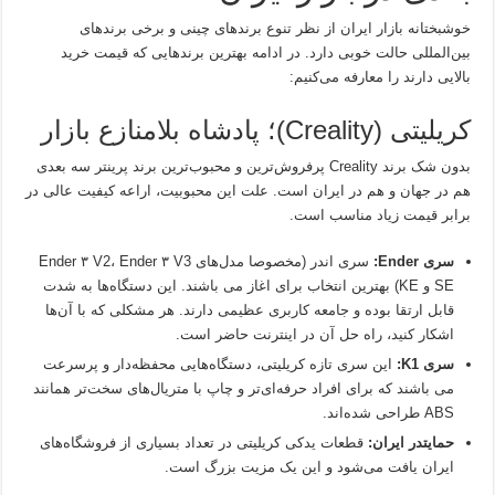
خوشبختانه بازار ایران از نظر تنوع برندهای چینی و برخی برندهای
بین‌المللی حالت خوبی دارد. در ادامه بهترین برندهایی که قیمت خرید
بالایی دارند را معارفه می‌کنیم:
کریلیتی (Creality)؛ پادشاه بلامنازع بازار
بدون شک برند Creality پرفروش‌ترین و محبوب‌ترین برند پرینتر سه بعدی
هم در جهان و هم در ایران است. علت این محبوبیت، اراعه کیفیت عالی در
برابر قیمت زیاد مناسب است.
سری Ender:
سری اندر (مخصوصا مدل‌های Ender ۳ V2، Ender ۳ V3
SE و KE) بهترین انتخاب برای اغاز می باشند. این دستگاه‌ها به شدت
قابل ارتقا بوده و جامعه کاربری عظیمی دارند. هر مشکلی که با آن‌ها
اشکار کنید، راه حل آن در اینترنت حاضر است.
سری K1:
این سری تازه کریلیتی، دستگاه‌هایی محفظه‌دار و پرسرعت
می باشند که برای افراد حرفه‌ای‌تر و چاپ با متریال‌های سخت‌تر همانند
ABS طراحی شده‌اند.
حمایتدر ایران:
قطعات یدکی کریلیتی در تعداد بسیاری از فروشگاه‌های
ایران یافت می‌شود و این یک مزیت بزرگ است.