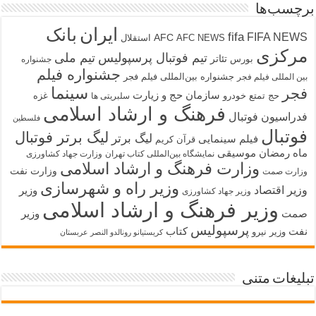
برچسب‌ها
ایران
بانک
fifa
FIFA NEWS
AFC
AFC NEWS
استقلال
مرکزی
تیم فوتبال پرسپولیس
تیم ملی
تئاتر
بورس
جشنواره
جشنواره فیلم
جشنواره بین‌المللی فیلم فجر
بین المللی فیلم فجر
سینما
فجر
سازمان حج و زیارت
حج تمتع
خودرو
غزه
سلبریتی ها
فرهنگ و ارشاد اسلامی
فدراسیون فوتبال
فلسطین
فوتبال
لیگ برتر فوتبال
لیگ برتر
فیلم سینمایی
قرآن کریم
ماه رمضان
موسیقی
نمایشگاه بین‌المللی کتاب تهران
وزارت جهاد کشاورزی
وزارت فرهنگ و ارشاد اسلامی
وزارت نفت
وزارت صمت
وزیر راه و شهرسازی
وزیر اقتصاد
وزیر
وزیر جهاد کشاورزی
وزیر فرهنگ و ارشاد اسلامی
صمت
وزیر
پرسپولیس
نفت
کتاب
وزیر نیرو
کریستیانو رونالدو النصر عربستان
تبلیغات متنی