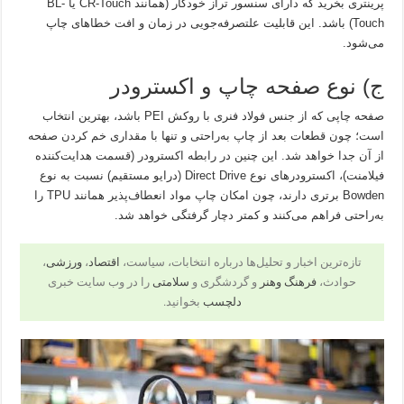
پرینتری بخرید که دارای سنسور تراز خودکار (همانند CR-Touch یا BL-
Touch) باشد. این قابلیت علتصرفه‌جویی در زمان و افت خطاهای چاپ
می‌شود.
ج) نوع صفحه چاپ و اکسترودر
صفحه چاپی که از جنس فولاد فنری با روکش PEI باشد، بهترین انتخاب
است؛ چون قطعات بعد از چاپ به‌راحتی و تنها با مقداری خم کردن صفحه
از آن جدا خواهد شد. این چنین در رابطه اکسترودر (قسمت هدایت‌کننده
فیلامنت)، اکسترودرهای نوع Direct Drive (درایو مستقیم) نسبت به نوع
Bowden برتری دارند، چون امکان چاپ مواد انعطاف‌پذیر همانند TPU را
به‌راحتی فراهم می‌کنند و کمتر دچار گرفتگی خواهد شد.
تازه‌ترین اخبار و تحلیل‌ها درباره انتخابات، سیاست،
اقتصاد
،
ورزشی
،
حوادث،
فرهنگ وهنر
و گردشگری و
سلامتی
را در وب سایت خبری
دلچسب
بخوانید.