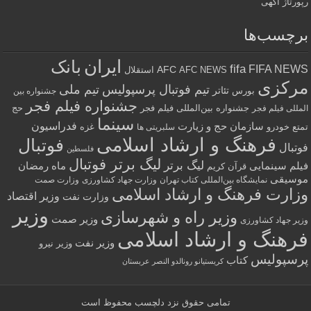
رپورتاژ آگهی
برچسب‌ها
ایران
بانک
fifa
FIFA NEWS
AFC
AFC NEWS
استقلال
مرکزی
تیم فوتبال پرسپولیس
تیم ملی
تئاتر
بورس
جشنواره بین
جشنواره فیلم فجر
جشنواره بین‌المللی فیلم فجر
حج
المللی فیلم فجر
سینما
فدراسیون
سازمان حج و زیارت
تمتع
خودرو
غزه
سلبریتی ها
فرهنگ و ارشاد اسلامی
فوتبال
فوتبال
فلسطین
لیگ برتر فوتبال
لیگ برتر
فیلم سینمایی
ماه رمضان
قرآن کریم
موسیقی
نمایشگاه بین‌المللی کتاب تهران
وزارت جهاد کشاورزی
وزارت صمت
وزارت فرهنگ و ارشاد اسلامی
وزیر اقتصاد
وزارت نفت
وزیر
وزیر راه و شهرسازی
وزیر صمت
وزیر جهاد کشاورزی
فرهنگ و ارشاد اسلامی
وزیر نفت
وزیر نیرو
پرسپولیس
کتاب
کریستیانو رونالدو النصر عربستان
تمامی حقوق نزد
دلچسب
محفوظ است