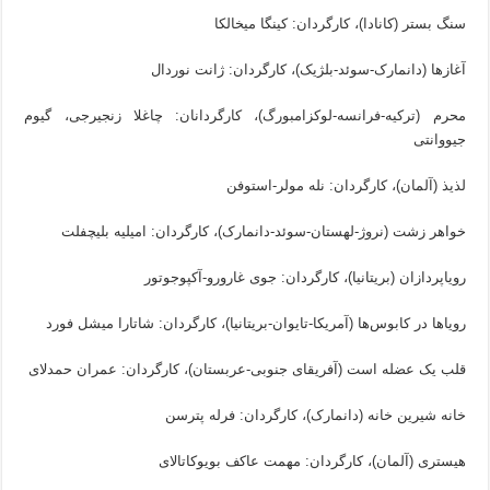
سنگ بستر (کانادا)، کارگردان: کینگا میخالکا
آغازها (دانمارک-سوئد-بلژیک)، کارگردان: ژانت نوردال
محرم (ترکیه-فرانسه-لوکزامبورگ)، کارگردانان: چاغلا زنجیرجی، گیوم
جیووانتی
لذیذ (آلمان)، کارگردان: نله مولر-استوفن
خواهر زشت (نروژ-لهستان-سوئد-دانمارک)، کارگردان: امیلیه بلیچفلت
رویاپردازان (بریتانیا)، کارگردان: جوی غارورو-آکپوجوتور
رویاها در کابوس‌ها (آمریکا-تایوان-بریتانیا)، کارگردان: شاتارا میشل فورد
قلب یک عضله است (آفریقای جنوبی-عربستان)، کارگردان: عمران حمدلای
خانه شیرین خانه (دانمارک)، کارگردان: فرله پترسن
هیستری (آلمان)، کارگردان: مهمت عاکف بویوکاتالای