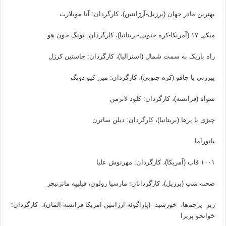
بهترین مادر جهان (برزیل-آرژانتین)، کارگردان: آنا مویلارت
میکی ۱۷ (آمریکا-کره جنوبی-بریتانیا)، کارگردان: بونگ جون هو
راه باریک به سمت شمال (استرالیا)، کارگردان: جاستین کرزل
پیرزنی با چاقو (کره جنوبی)، کارگردان: مین کیو-دونگ
شوآه (فرانسه)، کارگردان: کلود لانزمن
چیزی با پرها (بریتانیا)، کارگردان: دیلن ساترن
پانوراما
۱۰۰۱ قاب (آمریکا)، کارگردان: مهرنوش علیا
صحنه شب (برزیل)، کارگردانان: مارسیا رولون، فیلیپه ماتزنبچر
زیر پرچم‌ها، خورشید (پاراگوئه-آرژانتین-آمریکا-فرانسه-آلمان)، کارگردان:
خوانخو پریرا