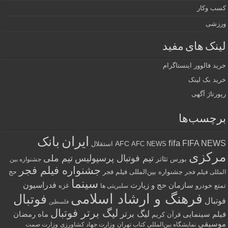
کسب وکار
ورزشی
لینک های مفید
خرید فالوور اینستاگرام
خرید بک لینک
رپورتاژ آگهی
برچسب‌ها
ایران
بانک
fifa
FIFA NEWS
AFC
AFC NEWS
استقلال
مرکزی
تیم فوتبال پرسپولیس
تیم ملی
تئاتر
بورس
جشنواره بین
جشنواره فیلم فجر
جشنواره بین‌المللی فیلم فجر
حج
المللی فیلم فجر
سینما
فدراسیون
سازمان حج و زیارت
تمتع
خودرو
غزه
سلبریتی ها
فرهنگ و ارشاد اسلامی
فوتبال
فوتبال
فلسطین
لیگ برتر فوتبال
لیگ برتر
فیلم سینمایی
ماه رمضان
قرآن کریم
موسیقی
نمایشگاه بین‌المللی کتاب تهران
وزارت جهاد کشاورزی
وزارت صمت