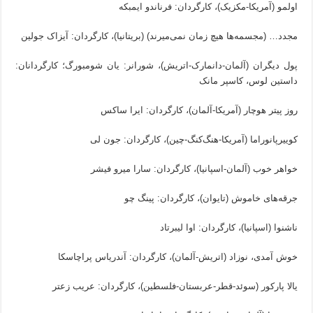
اولمو (آمریکا-مکزیک)، کارگردان: فرناندو ایمبکه
مجدد… (مجسمه‌ها هیچ زمان نمی‌میرند) (بریتانیا)، کارگردان: آیزاک جولین
پول دیگران (آلمان-دانمارک-اتریش)، شورانر: یان شومبورگ؛ کارگردانان:
داستین لوس، کاسپر مانک
روز پیتر هوچار (آمریکا-آلمان)، کارگردان: ایرا ساکس
کوییرپانوراما (آمریکا-هنگ‌کنگ-چین)، کارگردان: جون لی
خواهر خوب (آلمان-اسپانیا)، کارگردان: سارا میرو فیشر
جرقه‌های خاموش (تایوان)، کارگردان: پینگ چو
ناشنوا (اسپانیا)، کارگردان: اوا لیبرتاد
خوش آمدی، نوزاد (اتریش-آلمان)، کارگردان: آندریاس پراچاسکا
یالا پارکور (سوئد-قطر-عربستان-فلسطین)، کارگردان: عریب زعتر