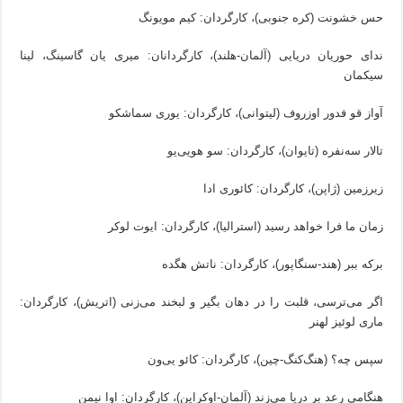
حس خشونت (کره جنوبی)، کارگردان: کیم مویونگ
ندای حوریان دریایی (آلمان-هلند)، کارگردانان: میری یان گاسینگ، لینا
سیکمان
آواز قو فدور اوزروف (لیتوانی)، کارگردان: یوری سماشکو
تالار سه‌نفره (تایوان)، کارگردان: سو هویی‌یو
زیرزمین (ژاپن)، کارگردان: کائوری ادا
زمان ما فرا خواهد رسید (استرالیا)، کارگردان: ایوت لوکر
برکه ببر (هند-سنگاپور)، کارگردان: ناتش هگده
اگر می‌ترسی، قلبت را در دهان بگیر و لبخند می‌زنی (اتریش)، کارگردان:
ماری لوئیز لهنر
سپس چه؟ (هنگ‌کنگ-چین)، کارگردان: کائو یی‌ون
هنگامی رعد بر دریا می‌زند (آلمان-اوکراین)، کارگردان: اوا نیمن