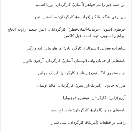
من همه چیز را می‌خواهم (آلمان)، کارگردان: لوزیا اشمید
زن برفی شگفت‌انگیز (فرانسه)، کارگردان: سباستین بتبدر
خرطوم (سودان-بریتانیا-آلمان-قطر)، کارگردانان: انس سعید، راویه الحاج،
ابراهیم اسنوپی، تیما احمد، فیل کاکس
شاهزاده فضایی (استرالیا)، کارگردانان: اما هاو هابز، لیلا وارگیز
نامه‌هایی از خیابان ولف (لهستان-آلمان)، کارگردان: آرجون تالوار
در جستجوی لنگستون (بریتانیا)، کارگردان: آیزاک جولین
مزرعه جادویی (آمریکا-آرژانتین)، کارگردان: آمالیا اولمان
آرزو (ژاپن)، کارگردان: توشیزو فوجیوارا
نامه‌های مولن (آلمان)، کارگردان: مارتینا پریسنر
راهب در قطعات (آمریکا)، کارگردان: بیلی شبار