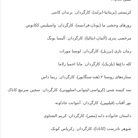
کریستی (بریتانیا-ایرلند)، کارگردان: برندان کانتی
روزهای وحشی ما (یونان-فرانسه)، کارگردان: واسیلیس ککاتوس
مرخصی پدری (آلمان-ایتالیا)، کارگردان: آلیسا یونگ
زمان بازی (برزیل)، کارگردان: لوسیا مورات
کله داغ‌ها (بلژیک)، کارگردان: مایا اجمیا زلاما
ستاره‌های روستا ۲ (هند-سنگاپور)، کارگردان: ریما داس
سد کیسه شنی (کرواسی-لیتوانی-اسلوونی)، کارگردان: سجین سرنیچ کاناک
نور آفتاب (فیلیپین)، کارگردان: آنتوانت جاداونه
داستان خانواده دایه (مصر)، کارگردان: کریم الشناوی
شوهر نادرست (کانادا)، کارگردان: زکریاس کونک