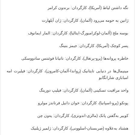
نگه داشتن لیاط (آمریکا)، کارگردان: برندون کرامر
ژانین به حومه می‌رود (آلمان)، کارگردان: ژان آیلهارت
بوسه ملخ (آلمان-لوکزامبورگ-ایتالیا)، کارگردان: المار ایمانوف
پسر کوچک (آمریکا)، کارگردان: جیمز بنینگ
خاطره پروانه‌ها (پرو-پرتغال)، کارگردان: تاتیانا فوئنتس سادووسکی
مینیمال‌ها در دنیایی تایتانیک (رواندا-آلمان-کامرون)، کارگردان: فیلبرت امه
امبابازی شارانگابو
واحد مراقبت تسکینی (آلمان)، کارگردان: فیلیپ دورینگ
پونکو (پرو-اسپانیا)، کارگردان: خوان دانیل فرناندز مولرو
کوییر به‌گفتن پانک (مالزی-اندونزی)، کارگردان: یه‌ون چن
هشتاد به‌علاوه (صربستان-اسلوونی)، کارگردان: ژلمیر ژیلنیک