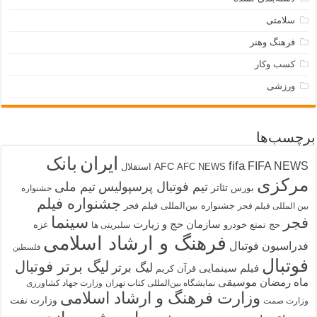
سلامتی
فرهنگ وهنر
کسب وکار
ورزشی
برچسب‌ها
ایران
بانک
fifa
FIFA NEWS
AFC
AFC NEWS
استقلال
مرکزی
تیم فوتبال پرسپولیس
تیم ملی
تئاتر
بورس
جشنواره
جشنواره فیلم
جشنواره بین‌المللی فیلم فجر
بین المللی فیلم فجر
سینما
فجر
سازمان حج و زیارت
حج تمتع
خودرو
غزه
سلبریتی ها
فرهنگ و ارشاد اسلامی
فدراسیون فوتبال
فلسطین
فوتبال
لیگ برتر فوتبال
لیگ برتر
فیلم سینمایی
قرآن کریم
ماه رمضان
موسیقی
نمایشگاه بین‌المللی کتاب تهران
وزارت جهاد کشاورزی
وزارت فرهنگ و ارشاد اسلامی
وزارت نفت
وزارت صمت