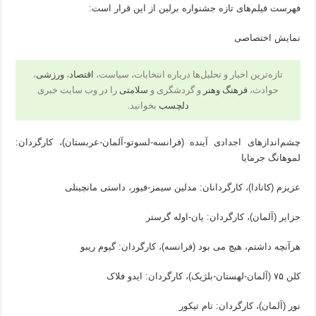
فهرست فیلم‌های تازه جشنواره برلین از این قرار است:
نمایش اختصاصی
تازه‌ترین اخبار و تحلیل‌ها درباره انتخابات، سیاست،
اقتصاد
،
ورزشی
،
حوادث،
فرهنگ وهنر
و گردشگری و
سلامتی
را در وب سایت خبری
دلچسب
بخوانید.
چشم‌اندازهای اجدادی آینده (فرانسه-لسوتو-آلمان-عربستان)، کارگردان:
لموهانگ جرمایا
عزیزم (کانادا)، کارگردانان: مدلین سیمز-فیور، داستی مانچینلی
جزایر (آلمان)، کارگردان: یان-اوله گرستر
هرآنچه داشتم، هیچ می بود (فرانسه)، کارگردان: گیوم ریبو
کلن ۷۵ (آلمان-لهستان-بلژیک)، کارگردان: ایدو فلاک
نور (آلمان)، کارگردان: تام تیکور