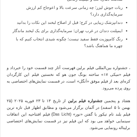
ربات جوش لیزر؛ چه زمانی سرعت بالا و اعوجاج کم ارزش
سرمایه‌گذاری دارد؟
دندانپزشک زیبایی در کرج؛ قبل از اصلاح لبخند این نکات را بدانید
ایمپلنت دندان در غرب تهران؛ سرمایه‌گذاری برای یک لبخند ماندگار
رنگ کامپوزیت فقط سفید نیست؛ چگونه شیدی انتخاب کنیم که با
چهره ما هماهنگ باشد؟
، جشنواره بین‌المللی فیلم برلین فهرست آثار چند قسمت خود را خبرداد و
فیلم «میکی ۱۷» ساخته بونگ جون هو که نخستین فیلم این کارگردان
کره‌ای بعد از فیلم موفق «اَنگل» است، در قسمت نمایش‌های اختصاصی به
روی پرده می‌رود.
هفتاد و پنجمین
جشنواره فیلم برلین
از تاریخ ۱۳ تا ۲۳ فوریه ۲۰۲۵ (۲۵
بهمن تا ۵ اسفند) در آلمان برگزار می‌شود و مطابق اظهار قبل تازه ترین
فیلم بلند تام تیکور با گفتن «نور» (Das Licht) فیلم افتتاحیه این اتفاقات
سینمایی خواهد می بود که این فیلم نیز در قسمت نمایش‌های اختصاصی
برلیناله رونمایی می‌شود.