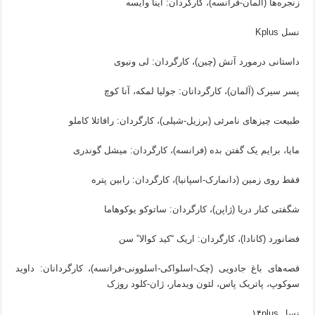
زنجره‌ها (آلمان-فرانسه)، کارگردان: اینا وایسه
نسل Kplus
داستانی درمورد آتش (چین)، کارگردان: لی ونیوی
پسر سیرک (آلمان)، کارگردانان: جولیا لمکه، آنا کوچ
طبیعت چیزهای نامرئی (برزیل-شیلی)، کارگردان: رافائلا کاملو
مایا، برایم یک گفتن بده (فرانسه)، کارگردان: میشل گوندری
فقط روی زمین (دانمارک-اسپانیا)، کارگردان: رابین پتره
شگفتی کنار دریا (ژاپن)، کارگردان: ساتوکو یوکوهاما
فضانورد (کانادا)، کارگردان: اریک “کید کوالا” سن
قصه‌های باغ جادویی (چک-اسلواکی-اسلوونی-فرانسه)، کارگردانان: داوید
سوکوپ، پاتریک پاس، لئون ویدمار، ژان-کلود روزک
نسل ۱۴plus