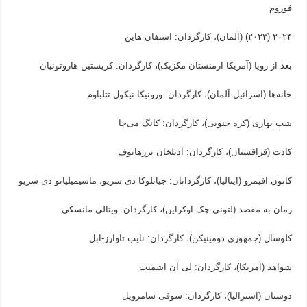
فوروم
۲۰۲۴ (۲۰۲۳) (آلمان)، کارگردان: استفان هاین
بعد از رویا (آمریکا-ارمنستان-مکزیک)، کارگردان: کریستین هاروتونیان
خانه‌ها (اسرائیل-آلمان)، کارگردان: ورونیکا نیکول تتلباوم
شب بهاری (کره جنوبی)، کارگردان: کانگ می‌جا
کادت (قزاقستان)، کارگردان: آدیلخان یرزهانوف
کانون افیمرو (ایتالیا)، کارگردانان: جیانلوکا دی سریو، ماسیمیلیانو دی سریو
زمان به مقصد (لتونی-چک-اوکراین)، کارگردان: ویتالی مانسکی
کلوسال (جمهوری دومینیکن)، کارگردان: نایب تاوارز-ابل
شواهد (آمریکا)، کارگردان: لی آن اشمیت
دوستان (استرالیا)، کارگردان: سوفی سامرویل