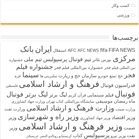
کسب وکار
ورزشی
برچسب‌ها
ایران
بانک
fifa
FIFA NEWS
AFC
AFC NEWS
استقلال
مرکزی
تیم فوتبال پرسپولیس
تیم ملی
تئاتر
بورس
جشنواره
جشنواره فیلم
جشنواره بین‌المللی فیلم فجر
بین المللی فیلم فجر
سینما
فجر
سازمان حج و زیارت
حج تمتع
خودرو
غزه
سلبریتی ها
فرهنگ و ارشاد اسلامی
فدراسیون فوتبال
فلسطین
فوتبال
لیگ برتر فوتبال
لیگ برتر
فیلم سینمایی
قرآن کریم
ماه رمضان
موسیقی
نمایشگاه بین‌المللی کتاب تهران
وزارت جهاد کشاورزی
وزارت فرهنگ و ارشاد اسلامی
وزارت نفت
وزارت صمت
وزیر راه و شهرسازی
وزیر اقتصاد
وزیر
وزیر جهاد کشاورزی
وزیر فرهنگ و ارشاد اسلامی
صمت
وزیر
پرسپولیس
نفت
کتاب
وزیر نیرو
کریستیانو رونالدو النصر عربستان