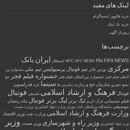
لینک های مفید
خرید فالوور اینستاگرام
خرید بک لینک
رپورتاژ آگهی
برچسب‌ها
ایران
بانک
fifa
FIFA NEWS
AFC
AFC NEWS
استقلال
مرکزی
تیم فوتبال پرسپولیس
تیم ملی
تئاتر
بورس
جشنواره بین
جشنواره فیلم فجر
جشنواره بین‌المللی فیلم فجر
حج
المللی فیلم فجر
سینما
فدراسیون
سازمان حج و زیارت
تمتع
خودرو
غزه
سلبریتی ها
فرهنگ و ارشاد اسلامی
فوتبال
فوتبال
فلسطین
لیگ برتر فوتبال
لیگ برتر
فیلم سینمایی
ماه رمضان
قرآن کریم
موسیقی
نمایشگاه بین‌المللی کتاب تهران
وزارت جهاد کشاورزی
وزارت صمت
وزارت فرهنگ و ارشاد اسلامی
وزیر اقتصاد
وزارت نفت
وزیر
وزیر راه و شهرسازی
وزیر صمت
وزیر جهاد کشاورزی