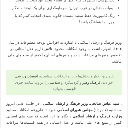
دندانپزشک زیبایی در کرج؛ قبل از اصلاح لبخند این نکات را بدانید
ایمپلنت دندان در غرب تهران؛ سرمایه‌گذاری برای یک لبخند ماندگار
رنگ کامپوزیت فقط سفید نیست؛ چگونه شیدی انتخاب کنیم که با
چهره ما هماهنگ باشد؟
وزیر فرهنگ و ارشاد اسلامی با اشاره به افزایش بودجه مطبوعات در سال
۱۴۰۴، اظهار داشت: با وجود امکانات محدود، تلاش داریم عدل استانی در
تخصیص منبع های مراعات شده و منبع های استان‌ها کمتر از منبع های ملی
نباشد.
تازه‌ترین اخبار و تحلیل‌ها درباره انتخابات، سیاست،
اقتصاد
،
ورزشی
،
حوادث،
فرهنگ وهنر
و گردشگری و
سلامتی
را در وب سایت خبری
دلچسب
بخوانید.
،
سید عباس صالحی
،
وزیر فرهنگ و ارشاد اسلامی
، در جلسه علنی امروز
سه‌شنبه (۷ مرداد)
مجلس شورای اسلامی
خبرداد: علی‌رغم امکانات محدود
وزارت فرهنگ و ارشاد اسلامی
، نگاه ما این است که منبع های استانی
کمتر از منبع های ملی نباشد و عدل استانی در همه قسمت‌ها مراعات