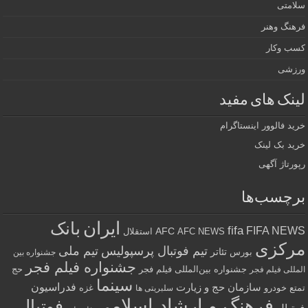
سلامتی
فرهنگ وهنر
کسب وکار
ورزشی
لینک های مفید
خرید فالوور اینستاگرام
خرید بک لینک
رپورتاژ آگهی
برچسب‌ها
ایران
بانک
fifa
FIFA NEWS
AFC
AFC NEWS
استقلال
مرکزی
تیم فوتبال پرسپولیس
تیم ملی
تئاتر
بورس
جشنواره بین
جشنواره فیلم فجر
جشنواره بین‌المللی فیلم فجر
حج
المللی فیلم فجر
سینما
فدراسیون
سازمان حج و زیارت
تمتع
خودرو
غزه
سلبریتی ها
فرهنگ و ارشاد اسلامی
فوتبال