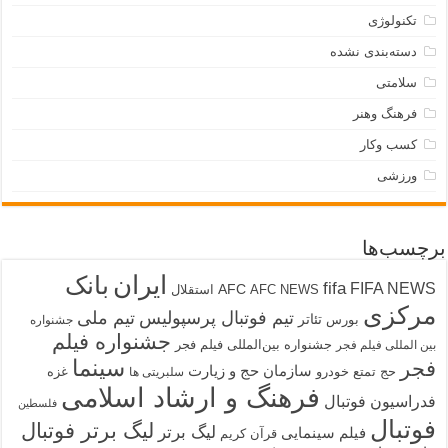
تکنولوژی
دسته‌بندی نشده
سلامتی
فرهنگ وهنر
کسب وکار
ورزشی
برچسب‌ها
ایران
بانک
fifa
FIFA NEWS
AFC
AFC NEWS
استقلال
مرکزی
تیم فوتبال پرسپولیس
تیم ملی
تئاتر
بورس
جشنواره
جشنواره فیلم
جشنواره بین‌المللی فیلم فجر
بین المللی فیلم فجر
سینما
فجر
سازمان حج و زیارت
حج تمتع
خودرو
غزه
سلبریتی ها
فرهنگ و ارشاد اسلامی
فدراسیون فوتبال
فلسطین
فوتبال
لیگ برتر فوتبال
لیگ برتر
فیلم سینمایی
قرآن کریم