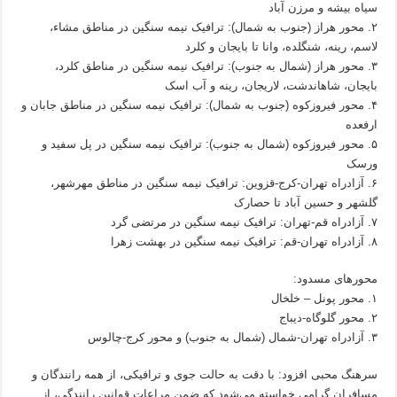
سیاه بیشه و مرزن آباد
۲. محور هراز (جنوب به شمال): ترافیک نیمه سنگین در مناطق مشاء،
لاسم، رینه، شنگلده، وانا تا بایجان و کلرد
۳. محور هراز (شمال به جنوب): ترافیک نیمه سنگین در مناطق کلرد،
بایجان، شاهاندشت، لاریجان، رینه و آب اسک
۴. محور فیروزکوه (جنوب به شمال): ترافیک نیمه سنگین در مناطق جابان و
ارفعده
۵. محور فیروزکوه (شمال به جنوب): ترافیک نیمه سنگین در پل سفید و
ورسک
۶. آزادراه تهران-کرج-قزوین: ترافیک نیمه سنگین در مناطق مهرشهر،
گلشهر و حسین آباد تا حصارک
۷. آزادراه قم-تهران: ترافیک نیمه سنگین در مرتضی گرد
۸. آزادراه تهران-قم: ترافیک نیمه سنگین در بهشت زهرا
محورهای مسدود:
۱. محور پونل – خلخال
۲. محور گلوگاه-دیباج
۳. آزادراه تهران-شمال (شمال به جنوب) و محور کرج-چالوس
سرهنگ محبی افزود: با دقت به حالت جوی و ترافیکی، از همه رانندگان و
مسافران گرامی خواسته می‌شود که ضمن مراعات قوانین رانندگی، از