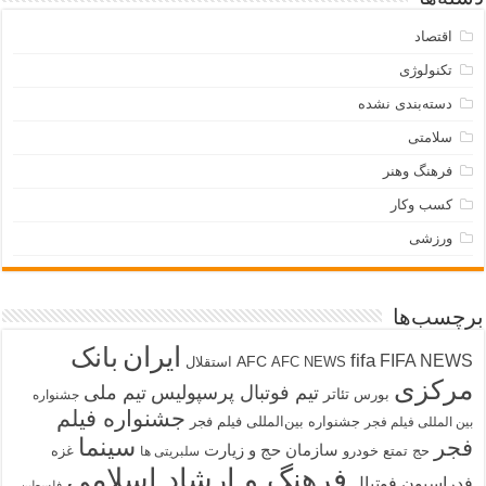
اقتصاد
تکنولوژی
دسته‌بندی نشده
سلامتی
فرهنگ وهنر
کسب وکار
ورزشی
برچسب‌ها
ایران
بانک
fifa
FIFA NEWS
AFC
AFC NEWS
استقلال
مرکزی
تیم فوتبال پرسپولیس
تیم ملی
تئاتر
بورس
جشنواره
جشنواره فیلم
جشنواره بین‌المللی فیلم فجر
بین المللی فیلم فجر
سینما
فجر
سازمان حج و زیارت
حج تمتع
خودرو
غزه
سلبریتی ها
فرهنگ و ارشاد اسلامی
فدراسیون فوتبال
فلسطین