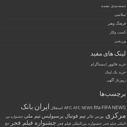
دسته‌بندی نشده
سلامتی
فرهنگ وهنر
کسب وکار
ورزشی
لینک های مفید
خرید فالوور اینستاگرام
خرید بک لینک
رپورتاژ آگهی
برچسب‌ها
ایران
بانک
fifa
FIFA NEWS
AFC
AFC NEWS
استقلال
مرکزی
تیم فوتبال پرسپولیس
تیم ملی
تئاتر
بورس
جشنواره بین
جشنواره فیلم فجر
جشنواره بین‌المللی فیلم فجر
حج
المللی فیلم فجر