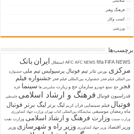
سلامتی
فرهنگ وهنر
کسب وکار
ورزشی
برچسب‌ها
ایران
بانک
fifa
FIFA NEWS
AFC
AFC NEWS
استقلال
مرکزی
تیم فوتبال پرسپولیس
تیم ملی
تئاتر
بورس
جشنواره
جشنواره فیلم
جشنواره بین‌المللی فیلم فجر
بین المللی فیلم فجر
سینما
فجر
سازمان حج و زیارت
حج تمتع
خودرو
غزه
سلبریتی ها
فرهنگ و ارشاد اسلامی
فدراسیون فوتبال
فلسطین
فوتبال
لیگ برتر فوتبال
لیگ برتر
فیلم سینمایی
قرآن کریم
ماه رمضان
موسیقی
نمایشگاه بین‌المللی کتاب تهران
وزارت جهاد کشاورزی
وزارت فرهنگ و ارشاد اسلامی
وزارت نفت
وزارت صمت
وزیر راه و شهرسازی
وزیر اقتصاد
وزیر
وزیر جهاد کشاورزی