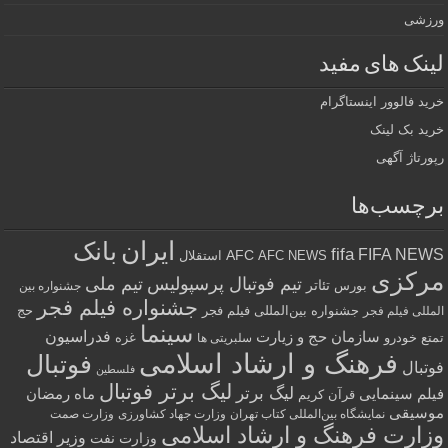
ورزشی
لینک های مفید
خرید فالوور اینستاگرام
خرید بک لینک
رپورتاژ آگهی
برچسب‌ها
ایران
بانک
fifa
FIFA NEWS
AFC
AFC NEWS
استقلال
مرکزی
تیم فوتبال پرسپولیس
تیم ملی
تئاتر
بورس
جشنواره بین
جشنواره فیلم فجر
جشنواره بین‌المللی فیلم فجر
حج
المللی فیلم فجر
سینما
فدراسیون
سازمان حج و زیارت
تمتع
خودرو
غزه
سلبریتی ها
فرهنگ و ارشاد اسلامی
فوتبال
فوتبال
فلسطین
لیگ برتر فوتبال
لیگ برتر
فیلم سینمایی
ماه رمضان
قرآن کریم
موسیقی
نمایشگاه بین‌المللی کتاب تهران
وزارت جهاد کشاورزی
وزارت صمت
وزارت فرهنگ و ارشاد اسلامی
وزیر اقتصاد
وزارت نفت