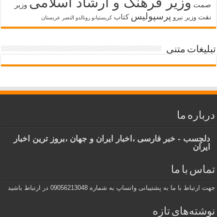
وزیر فرهنگ و ارشاد اسلامی
صمت
وزیر
پرسپولیس
نفت
کتاب
وزیر نیرو
کریستیانو رونالدو النصر عربستان
تبلیغات متنی
درباره ما
دلچسب - خبر فارسی ،اخبار ایران و جهان ،بروز ترین اخبار
ایران
تماس با ما
جهت ارتباط با ما به پشتیبانی واتساپ به شماره 09056213048 در ارتباط باشید
نوشته‌های تازه