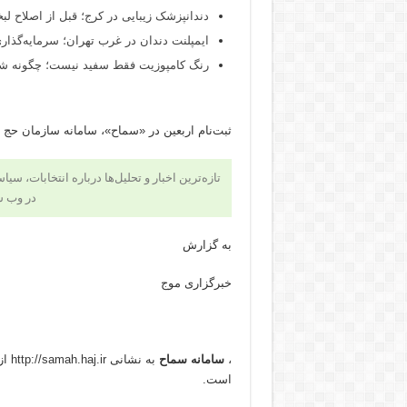
دندانپزشک زیبایی در کرج؛ قبل از اصلاح لبخن
ایمپلنت دندان در غرب تهران؛ سرمایه‌گذاری
رنگ کامپوزیت فقط سفید نیست؛ چگونه شید
ثبت‌نام اربعین در «سماح»، سامانه سازمان حج و
تازه‌ترین اخبار و تحلیل‌ها درباره انتخابات، سی
در وب 
به گزارش
خبرگزاری موج
​،
سامانه سماح
به نشانی http://samah.haj.ir از صبح جمعه ۲۷ تیرماه برای ثبت‌نام راهپیمایی
است.