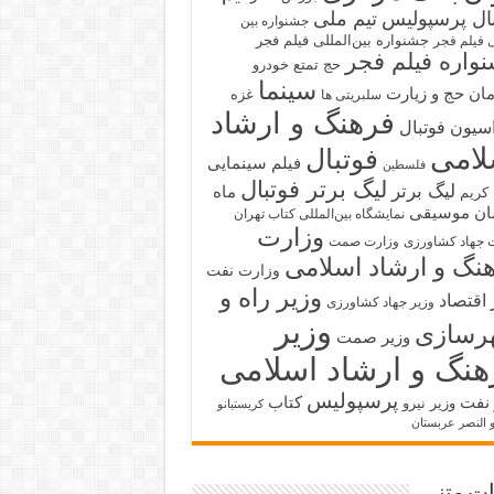
بال پرسپولیس
تیم ملی
جشنواره بین
جشنواره بین‌المللی فیلم فجر
ی فیلم فجر
واره فیلم فجر
حج تمتع
خودرو
سینما
ان حج و زیارت
غزه
سلبریتی ها
فرهنگ و ارشاد
سیون فوتبال
لامی
فوتبال
فیلم سینمایی
فلسطین
لیگ برتر فوتبال
لیگ برتر
ماه
کریم
ان
موسیقی
نمایشگاه بین‌المللی کتاب تهران
وزارت
 جهاد کشاورزی
وزارت صمت
نگ و ارشاد اسلامی
وزارت نفت
وزیر راه و
 اقتصاد
وزیر جهاد کشاورزی
وزیر
رسازی
وزیر صمت
هنگ و ارشاد اسلامی
پرسپولیس
 نفت
کتاب
وزیر نیرو
کریستیانو
و النصر عربستان