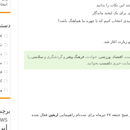
انتخا
د این نکات را بدانید
 برای یک لبخند ماندگار
ی انتخاب کنیم که با چهره ما هماهنگ باشد؟
دسته‌
اق
 زیارت اغاز شد.
تک
دس
است،
اقتصاد
،
ورزشی
، حوادث،
فرهنگ وهنر
و گردشگری و
سلامتی
را
س
سایت خبری
دلچسب
بخوانید.
فر
ک
و
برچس
اربعین
فعال شده
EWS
ایر