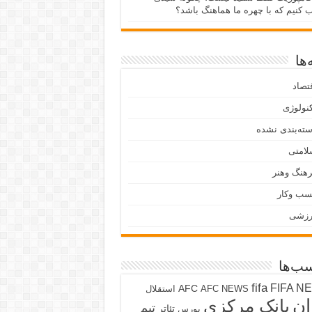
ب کنیم که با چهره ما هماهنگ باشد؟
ها
تصاد
نولوژی
ته‌بندی نشده
لامتی
هنگ وهنر
سب وکار
رزشی
ب‌ها
fifa
FIFA N
AFC
AFC NEWS
استقلال
ان
بانک مرکزی
تیم
تئاتر
بورس