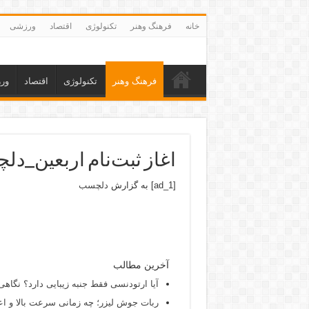
خانه
فرهنگ وهنر
تکنولوژی
اقتصاد
ورزشی
فرهنگ وهنر
تکنولوژی
اقتصاد
ور
اغاز ثبت‌نام اربعین_د
[ad_1] به گزارش
دلچسب
آخرین مطالب
آیا ارتودنسی فقط جنبه زیبایی دارد؟ نگاهی
ربات جوش لیزر؛ چه زمانی سرعت بالا و اع