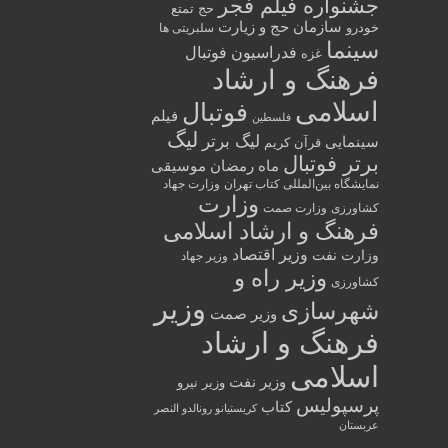
جشنواره فیلم فجر
حج تمتع
سازمان حج و زیارت
خودرو
سلبریتی ها
سینما
فدراسیون فوتبال
غزه
فرهنگ و ارشاد
اسلامی
فوتبال
فیلم
فلسطین
لیگ
لیگ برتر
سینمایی
قرآن کریم
برتر فوتبال
ماه رمضان
موسیقی
نمایشگاه بین‌المللی کتاب تهران
وزارت جهاد
وزارت
کشاورزی
وزارت صمت
فرهنگ و ارشاد اسلامی
وزیر اقتصاد
وزارت نفت
وزیر جهاد
وزیر راه و
کشاورزی
وزیر
شهرسازی
وزیر صمت
فرهنگ و ارشاد
اسلامی
وزیر نفت
وزیر نیرو
پرسپولیس
کتاب
کریستیانو رونالدو النصر
عربستان