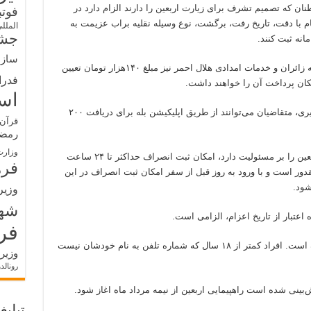
ن که تصمیم تشرف برای زیارت اربعین را دارند الزام دارد در
فوت
ام با دقت، تاریخ رفت، برگشت، نوع وسیله نقلیه براب عزیمت به
الملل
جشن
انه ثبت کنند.
سازم
اظهار کرده است برای بیمه زائران و خدمات امدادی هلال احمر نیز مبلغ ۱۴۰هزار تومان تعیین
فدرا
ان پرداخت آن را خواهند داشت.
اس
بعد از ثبت‌نام در سامانه سماح و دریافت کد پیگیری، متقاضیان می‌توانند از طریق اپلیکیشن بله برای دریافت ۲۰۰
قرآن 
رمض
وزارت
بنابر اظهار سازمان حج که ماموریت ثبت نام اربعین را بر مسئولیت دارد، امکان ثبت انصراف حداکثر تا ۲۴ ساعت
فره
قدور است و با ورود به روز قبل از سفر امکان ثبت انصراف در این
شود.
وزیر
شه
فر
امکان ثبت‌نام گروهی در سامانه نیز فراهم شده است. افراد کمتر از ۱۸ سال که شماره تلفن به نام خودشان نیست
وزیر
رونالد
یش‌بینی شده است راهپیمایی اربعین از نیمه مرداد ماه اغاز شود.