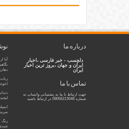
درباره ما
نوش
آیا ا
دلچسب - خبر فارسی ،اخبار
نگاهی
ایران و جهان ،بروز ترین اخبار
ایران
دهان،
ربات 
تماس با ما
اعوجا
دندان
جهت ارتباط با ما به پشتیبانی واتساپ به
لبخند 
شماره 09056213048 در ارتباط باشید
ایمپل
سرمای
رنگ ک
شیدی 