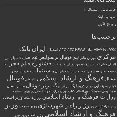
لینک های مفید
خرید فالوور اینستاگرام
خرید بک لینک
رپورتاژ آگهی
برچسب‌ها
ایران
بانک
fifa
FIFA NEWS
AFC
AFC NEWS
استقلال
مرکزی
تیم فوتبال پرسپولیس
تیم ملی
تئاتر
بورس
جشنواره بین
جشنواره فیلم فجر
جشنواره بین‌المللی فیلم فجر
حج
المللی فیلم فجر
سینما
فدراسیون
سازمان حج و زیارت
تمتع
خودرو
غزه
سلبریتی ها
فرهنگ و ارشاد اسلامی
فوتبال
فوتبال
فلسطین
لیگ برتر فوتبال
لیگ برتر
فیلم سینمایی
ماه رمضان
قرآن کریم
موسیقی
نمایشگاه بین‌المللی کتاب تهران
وزارت جهاد کشاورزی
وزارت صمت
وزارت فرهنگ و ارشاد اسلامی
وزیر اقتصاد
وزارت نفت
وزیر
وزیر راه و شهرسازی
وزیر صمت
وزیر جهاد کشاورزی
فرهنگ و ارشاد اسلامی
وزیر نفت
وزیر نیرو