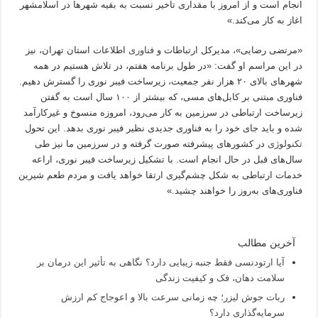
انجام است و از امروز با مقداری تاخیر نسبت به بقیه شهر‌ها در اسلامشهر
اغاز به کار می‌کند.»
«مرتضی رضایی»، مدیرکل ارتباطات و
فناوری
اطلاعات استان تهران، نیز
در این مراسم او گفت:‌ «در طول برنامه هفتم، در تلاش هستیم در همه
شهر‌های بالای ۲۰ هزار نفر جمعیت، زیرساخت فیبر نوری را گسترش دهیم.
فناوری مبتنی بر کابل‌های مسی، که بیشتر از ۱۰۰ سال است به گفتن
زیرساخت ارتباطی در سرزمین به کار می‌رود، امروزه منسوخ و غیرکارآمد
شده و باید جای خود را به فناوری جدیدی نظیر فیبر نوری بدهد. این تحول
تکنولوژی
در کشورهای پیشرفته صورت گرفته و در سرزمین ما نیز طی
سال‌های قبل در حال انجام است. با تشکیل زیرساخت فیبر نوری، اراعه
خدمات ارتباطی به شکل چشم‌گیری ارتقا خواهد یافت و مردم طعم شیرین
فناوری‌های به‌روز را خواهند چشید.»
آخرین مطالب
آیا ارتودنسی فقط جنبه زیبایی دارد؟ نگاهی به تأثیر این درمان بر
سلامت دهان، فک و کیفیت زندگی
ربات جوش لیزر؛ چه زمانی سرعت بالا و اعوجاج کم ارزش
سرمایه‌گذاری دارد؟