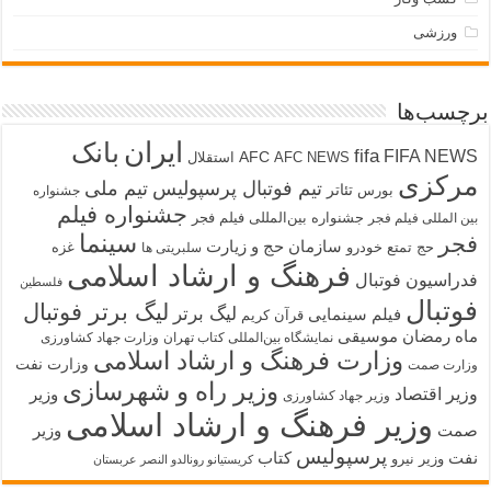
ورزشی
برچسب‌ها
ایران
بانک
fifa
FIFA NEWS
AFC
AFC NEWS
استقلال
مرکزی
تیم فوتبال پرسپولیس
تیم ملی
تئاتر
بورس
جشنواره
جشنواره فیلم
جشنواره بین‌المللی فیلم فجر
بین المللی فیلم فجر
سینما
فجر
سازمان حج و زیارت
حج تمتع
خودرو
غزه
سلبریتی ها
فرهنگ و ارشاد اسلامی
فدراسیون فوتبال
فلسطین
فوتبال
لیگ برتر فوتبال
لیگ برتر
فیلم سینمایی
قرآن کریم
ماه رمضان
موسیقی
نمایشگاه بین‌المللی کتاب تهران
وزارت جهاد کشاورزی
وزارت فرهنگ و ارشاد اسلامی
وزارت نفت
وزارت صمت
وزیر راه و شهرسازی
وزیر اقتصاد
وزیر
وزیر جهاد کشاورزی
وزیر فرهنگ و ارشاد اسلامی
صمت
وزیر
پرسپولیس
نفت
کتاب
وزیر نیرو
کریستیانو رونالدو النصر عربستان