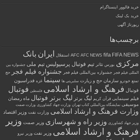
خرید فالوور اینستاگرام
خرید بک لینک
رپورتاژ آگهی
برچسب‌ها
ایران
بانک
fifa
FIFA NEWS
AFC
AFC NEWS
استقلال
مرکزی
تیم فوتبال پرسپولیس
تیم ملی
تئاتر
بورس
جشنواره بین
جشنواره فیلم فجر
جشنواره بین‌المللی فیلم فجر
حج
المللی فیلم فجر
سینما
فدراسیون
سازمان حج و زیارت
تمتع
خودرو
غزه
سلبریتی ها
فرهنگ و ارشاد اسلامی
فوتبال
فوتبال
فلسطین
لیگ برتر فوتبال
لیگ برتر
فیلم سینمایی
ماه رمضان
قرآن کریم
موسیقی
نمایشگاه بین‌المللی کتاب تهران
وزارت جهاد کشاورزی
وزارت صمت
وزارت فرهنگ و ارشاد اسلامی
وزیر اقتصاد
وزارت نفت
وزیر
وزیر راه و شهرسازی
وزیر صمت
وزیر جهاد کشاورزی
فرهنگ و ارشاد اسلامی
وزیر نفت
وزیر نیرو