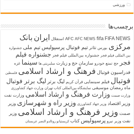
ورزشی
برچسب‌ها
ایران
بانک
fifa
FIFA NEWS
AFC
AFC NEWS
استقلال
مرکزی
تیم فوتبال پرسپولیس
تیم ملی
تئاتر
بورس
جشنواره
جشنواره فیلم
جشنواره بین‌المللی فیلم فجر
بین المللی فیلم فجر
سینما
فجر
سازمان حج و زیارت
حج تمتع
خودرو
غزه
سلبریتی ها
فرهنگ و ارشاد اسلامی
فدراسیون فوتبال
فلسطین
فوتبال
لیگ برتر فوتبال
لیگ برتر
فیلم سینمایی
قرآن کریم
ماه رمضان
موسیقی
نمایشگاه بین‌المللی کتاب تهران
وزارت جهاد کشاورزی
وزارت فرهنگ و ارشاد اسلامی
وزارت نفت
وزارت صمت
وزیر راه و شهرسازی
وزیر اقتصاد
وزیر
وزیر جهاد کشاورزی
وزیر فرهنگ و ارشاد اسلامی
صمت
وزیر
پرسپولیس
نفت
کتاب
وزیر نیرو
کریستیانو رونالدو النصر عربستان