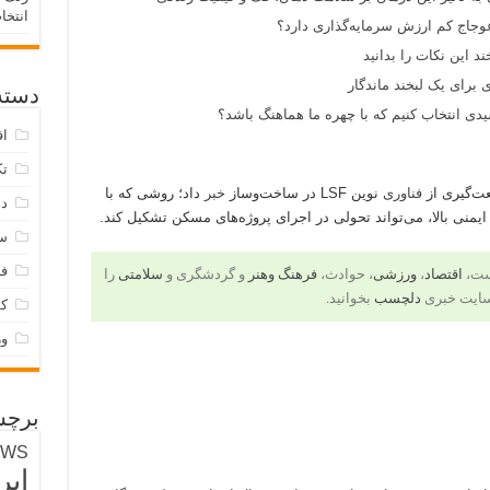
انتخا
وجاج کم ارزش سرمایه‌گذاری دارد؟
د این نکات را بدانید
 برای یک لبخند ماندگار
دسته‌
ی انتخاب کنیم که با چهره ما هماهنگ باشد؟
اق
تک
ت‌گیری از
فناوری
نوین LSF در ساخت‌وساز
خبر
داد؛ روشی که با
دس
منی بالا، می‌تواند تحولی در اجرای پروژه‌های مسکن تشکیل کند.
س
فر
است،
اقتصاد
،
ورزشی
، حوادث،
فرهنگ وهنر
و گردشگری و
سلامتی
را
سایت خبری
دلچسب
بخوانید.
ک
و
برچس
EWS
ایر