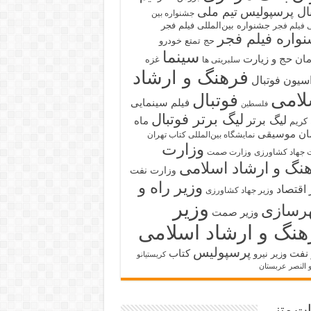
بال پرسپولیس
تیم ملی
جشنواره بین
جشنواره بین‌المللی فیلم فجر
ی فیلم فجر
واره فیلم فجر
حج تمتع
خودرو
سینما
ان حج و زیارت
غزه
سلبریتی ها
فرهنگ و ارشاد
سیون فوتبال
لامی
فوتبال
فیلم سینمایی
فلسطین
لیگ برتر فوتبال
لیگ برتر
ماه
کریم
ان
موسیقی
نمایشگاه بین‌المللی کتاب تهران
وزارت
 جهاد کشاورزی
وزارت صمت
نگ و ارشاد اسلامی
وزارت نفت
وزیر راه و
 اقتصاد
وزیر جهاد کشاورزی
وزیر
رسازی
وزیر صمت
هنگ و ارشاد اسلامی
پرسپولیس
 نفت
کتاب
وزیر نیرو
کریستیانو
و النصر عربستان