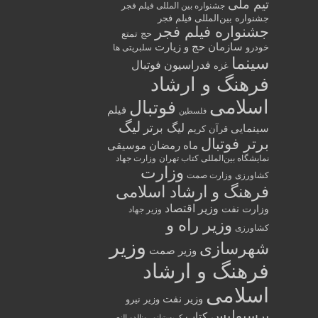
تیم ملی
جشنواره بین المللی فیلم فجر
جشنواره بین‌المللی فیلم فجر
جشنواره فیلم فجر
حج تمتع
سازمان حج و زیارت
خودرو
سلبریتی ها
سینما
فدراسیون فوتبال
غزه
فرهنگ و ارشاد
اسلامی
فوتبال
فیلم
فلسطین
لیگ
لیگ برتر
سینمایی
قرآن کریم
برتر فوتبال
ماه رمضان
موسیقی
نمایشگاه بین‌المللی کتاب تهران
وزارت جهاد
وزارت
کشاورزی
وزارت صمت
فرهنگ و ارشاد اسلامی
وزیر اقتصاد
وزارت نفت
وزیر جهاد
وزیر راه و
کشاورزی
وزیر
شهرسازی
وزیر صمت
فرهنگ و ارشاد
اسلامی
وزیر نفت
وزیر نیرو
پرسپولیس
کتاب
کریستیانو رونالدو النصر