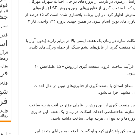
اسان رضوی در بازدید از پروژه‌های در حال احداث شهرک مهرگان
فوت
مشهد، پروژه ۱۳۴ واحدی در فاز سوم این شهرک که با منفعت گیری از فناوری‌های نوین و روش LSF (سازه‌های
الملل
فولادی سبک) با اشاره به اهداف برنامه هفتم گسترش اظهار کرد: در این برنامه پافشاری شده است که ۱۵ درصد از
جشن
تشکیل مسکن سرزمین باید با منفعت‌گیری از فناوری‌های نوین انجام شود. در همین جهت، پروژه ۱۳۴ واحدی فاز ۳
سازم
فدرا
سازه در زمان یک هفته، ایمنی بالا در برابر زلزله (بدون آوار یا
اس
ه منفعت گیری از عایق‌های پشم سنگ، از جمله ویژگی‌های کلیدی
قرآن 
رمض
وزارت
دایی با اشاره به صرفه‌جویی در مصرف آب طی فرآیند ساخت افزود: منفعت گیری از روش LSF علتکاهش ۱۰
فره
شود.
وزیر
۸۸۹ واحد مسکونی در سطح استان با منفعت‌گیری از فناوری‌های نوین در حال احداث
شه
فر
ن منفعت گیری از این روش را عاملی مؤثر در افت هزینه ساخت
وزیر
سازه، به‌اختصاصی احداث اسکلت در زمان یک هفته، این فناوری
رونالد
روژه‌ها و به تبع آن، هزینه نهایی ساخت داشته باشد.
 مسکن پافشاری کرد و او گفت: با دقت به مزایای متعدد این