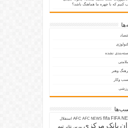
ب کنیم که با چهره ما هماهنگ باشد؟
ها
تصاد
نولوژی
ته‌بندی نشده
لامتی
هنگ وهنر
سب وکار
رزشی
ب‌ها
fifa
FIFA N
AFC
AFC NEWS
استقلال
ان
بانک مرکزی
تیم
تئاتر
بورس