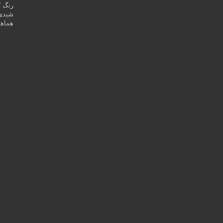
رنگ ک
شیدی 
هماهن