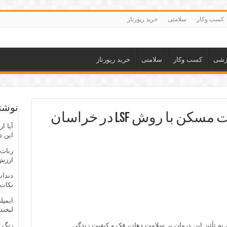
کسب وکار
سلامتی
خرید رپورتاز
زشی
کسب وکار
سلامتی
خرید رپورتاز
نوشته
افت زمان و هزینه ساخت مسکن با روش LSF در خراسان
آیا ا
این د
ربات 
ارزش 
دندان
نکات 
ایمپل
لبخند
 به تأثیر این درمان بر سلامت دهان، فک و کیفیت زندگی
رنگ 