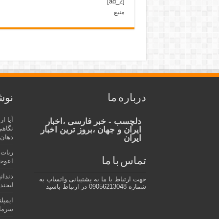
[ad_2]
منبع
درباره ما
نوش
آیا ا
دلچسب - خبر فارسی ،اخبار
نگاهی
ایران و جهان ،بروز ترین اخبار
ایران
دهان،
ربات 
تماس با ما
اعوجا
دندان
جهت ارتباط با ما به پشتیبانی واتساپ به
لبخند 
شماره 09056213048 در ارتباط باشید
ایمپل
سرمای