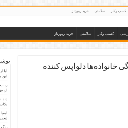
کسب وکار
سلامتی
خرید رپورتاز
زشی
کسب وکار
سلامتی
خرید رپورتاز
نوشته
خانواده‌ها دلواپس کننده
آیا ا
این د
ربات 
ارزش 
دندان
نکات 
ایمپل
لبخند
رنگ 