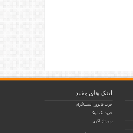
لینک های مفید
خرید فالوور اینستاگرام
خرید بک لینک
رپورتاژ آگهی