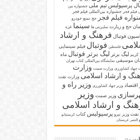
بال پرسپولیس
تیم ملی
جشنواره بین
جشنواره بین‌المللی فیلم فجر
ی فیلم فجر
واره فیلم فجر
حج تمتع
خودرو
سینما
ان حج و زیارت
غزه
سلبریتی ها
فرهنگ و ارشاد
سیون فوتبال
لامی
فوتبال
فیلم سینمایی
فلسطین
لیگ برتر فوتبال
لیگ برتر
ماه
کریم
ان
موسیقی
نمایشگاه بین‌المللی کتاب تهران
وزارت
 جهاد کشاورزی
وزارت صمت
نگ و ارشاد اسلامی
وزارت نفت
وزیر راه و
 اقتصاد
وزیر جهاد کشاورزی
وزیر
رسازی
وزیر صمت
هنگ و ارشاد اسلامی
پرسپولیس
 نفت
کتاب
وزیر نیرو
کریستیانو
و النصر عربستان