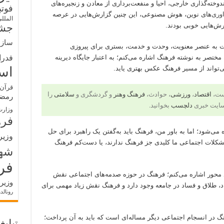
وخته‌گذاری خارجی، احیا و منفعت‌برداری از معادن و زنجیره‌های
فوت
اوری
‌های نوین، هوش مصنوعی، این چنین گزارش‌هایی در عرصه
الملل
رش‌هایی خوبی بودند.
جشن
سازم
ت به عنصر معنویت، وحدت و خدمت، بستری برای پیروزی
فدرا
 مختصر به نوشته فرهنگ اشاره می‌کنم؛ به اعتبار جایگاه دیرینه
‌تواند از مسیر فرهنگ‌ عکس بهتری یاید.
اس
قرآن 
است،
اقتصاد
،
ورزشی
، حوادث،
فرهنگ وهنر
و گردشگری و
سلامتی
را
رمض
سایت خبری
دلچسب
بخوانید.
وزارت
فره
 می‌شود؛ اما به باور من، فرهنگ باید به‌گفتن یک راهبرد برای حل
وزیر
کلات اجتماعی ما کلیدی جز فرهنگ ندارند، یا دست‌کم فرهنگ
شه
فر
د محور اشاره می‌کنم؛ فرهنگ در حوزه صدمه‌های اجتماعی نقش
وزیر
اد، طلاق و فساد در جامعه وجود دارد و فرهنگ نقش زیاد مهمی برای
رونالد
گ در انسجام اجتماعی دیگر مساله‌ای است که باید به آن پرداخت؛