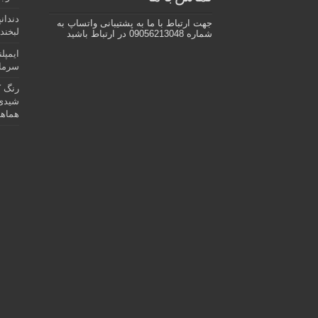
دندان
جهت ارتباط با ما به پشتیبانی واتساپ به
لبخند 
شماره 09056213048 در ارتباط باشید
ایمپل
سرمای
رنگ ک
شیدی 
هماهن