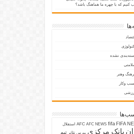
ب کنیم که با چهره ما هماهنگ باشد؟
ها
تصاد
نولوژی
ته‌بندی نشده
لامتی
هنگ وهنر
سب وکار
رزشی
ب‌ها
fifa
FIFA N
AFC
AFC NEWS
استقلال
ان
بانک مرکزی
تیم
تئاتر
بورس