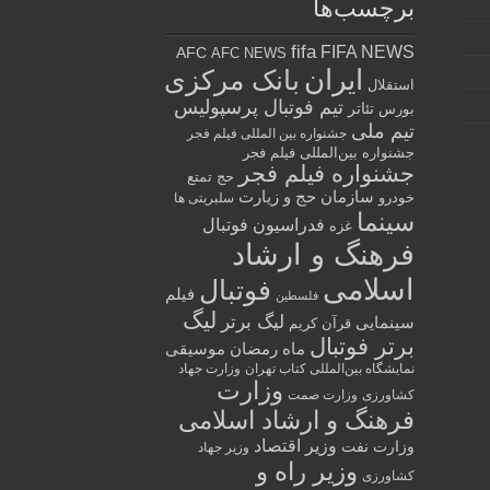
برچسب‌ها
fifa
FIFA NEWS
AFC
AFC NEWS
ایران
بانک مرکزی
استقلال
تیم فوتبال پرسپولیس
تئاتر
بورس
تیم ملی
جشنواره بین المللی فیلم فجر
جشنواره بین‌المللی فیلم فجر
جشنواره فیلم فجر
حج تمتع
سازمان حج و زیارت
خودرو
سلبریتی ها
سینما
فدراسیون فوتبال
غزه
فرهنگ و ارشاد
اسلامی
فوتبال
فیلم
فلسطین
لیگ
لیگ برتر
سینمایی
قرآن کریم
برتر فوتبال
ماه رمضان
موسیقی
نمایشگاه بین‌المللی کتاب تهران
وزارت جهاد
وزارت
کشاورزی
وزارت صمت
فرهنگ و ارشاد اسلامی
وزیر اقتصاد
وزارت نفت
وزیر جهاد
وزیر راه و
کشاورزی