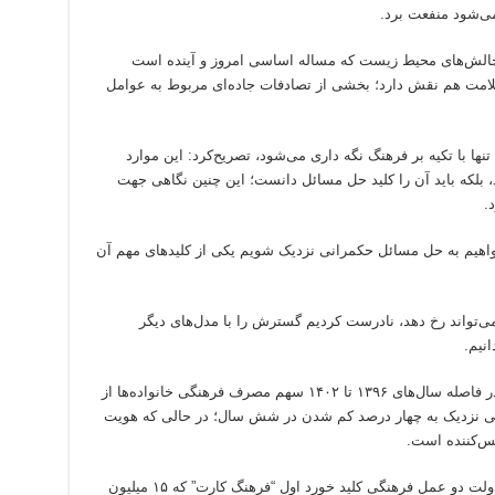
می‌شود منفعت برد.
 چالش‌های محیط زیست که مساله اساسی امروز و‌ آینده است
لامت هم نقش دارد؛ بخشی از تصادفات جاده‌ای مربوط به عوامل
نها با تکیه بر فرهنگ نگه داری می‌شود، تصریح‌کرد: این موارد
 بلکه باید آن را کلید حل مسائل دانست؛ این چنین نگاهی جهت
.
واهیم به حل مسائل حکمرانی نزدیک شویم یکی از کلیدهای مهم آن
تواند رخ دهد، نادرست کردیم گسترش را با مدل‌های دیگر
نیم.
صالحی تصریح کرد: مطابق گزارش مرکز آمار، در فاصله سال‌های ۱۳۹۶ تا ۱۴۰۲ سهم مصرف فرهنگی خانواده‌ها از
یافته است؛ یعنی نزدیک به چهار درصد کم شدن در شش سال؛ در حالی که هویت
پس‌کننده است.
وزیر فرهنگ و ارشاد اسلامی او گفت: در هفته دولت دو عمل فرهنگی کلید خورد اول “فرهنگ کارت” که ۱۵ میلیون