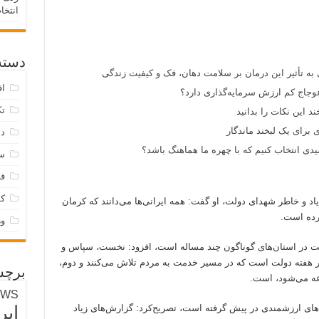
انتخا
دسته‌
 به تأثیر این درمان بر سلامت دهان، فک و کیفیت زندگی
اق
وجاج کم ارزش سرمایه‌گذاری دارد؟
تک
د این نکات را بدانید
 برای یک لبخند ماندگار
دس
ی انتخاب کنیم که با چهره ما هماهنگ باشد؟
س
فر
ک
 و خاطر شهدای دولت، او گفت: همه ایرانی‌ها می‌دانند که کرمان
رده است.
و
ولت در استان‌های گوناگون چند مساله است، افزود: نخست، سپاس و
در هفته دولت است که در مسیر خدمت به مردم تلاش می‌کنند و دوم،
برچس
اعه می‌شود، است.
EWS
دهای ارزشمندی در پیش گرفته است، تصریح‌کرد: گزارش‌های زیاد
ایر