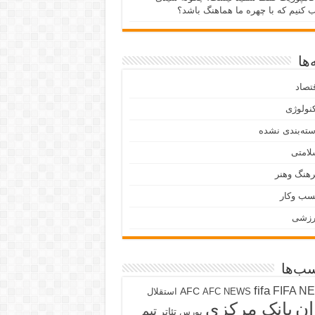
ب کنیم که با چهره ما هماهنگ باشد؟
ها
تصاد
نولوژی
ته‌بندی نشده
لامتی
هنگ وهنر
سب وکار
رزشی
ب‌ها
fifa
FIFA N
AFC
AFC NEWS
استقلال
ان
بانک مرکزی
تیم
تئاتر
بورس