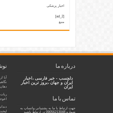
اخبار پزشکی
[ad_2]
منبع
درباره ما
نوش
آیا ا
دلچسب - خبر فارسی ،اخبار
نگاهی
ایران و جهان ،بروز ترین اخبار
ایران
دهان،
ربات 
تماس با ما
اعوجا
دندان
جهت ارتباط با ما به پشتیبانی واتساپ به
لبخند 
شماره 09056213048 در ارتباط باشید