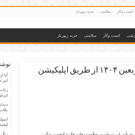
کسب وکار
سلامتی
خرید رپورتاز
زشی
کسب وکار
سلامتی
خرید رپورتاز
نوشته
امکان خرید آسان ارز اربعین ۱۴۰۴ از طریق اپلیکیشن
آیا ا
این د
ربات 
ارزش 
دندان
نکات 
ایمپل
لبخند
 به تأثیر این درمان بر سلامت دهان، فک و کیفیت زندگی
رنگ 