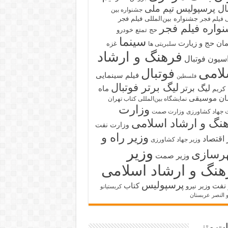
بال پرسپولیس
تیم ملی
جشنواره بین
جشنواره بین‌المللی فیلم فجر
ی فیلم فجر
واره فیلم فجر
حج تمتع
خودرو
سینما
ان حج و زیارت
غزه
سلبریتی ها
فرهنگ و ارشاد
سیون فوتبال
لامی
فوتبال
فیلم سینمایی
فلسطین
لیگ برتر فوتبال
لیگ برتر
ماه
کریم
ان
موسیقی
نمایشگاه بین‌المللی کتاب تهران
وزارت
 جهاد کشاورزی
وزارت صمت
نگ و ارشاد اسلامی
وزارت نفت
وزیر راه و
 اقتصاد
وزیر جهاد کشاورزی
وزیر
رسازی
وزیر صمت
هنگ و ارشاد اسلامی
پرسپولیس
 نفت
کتاب
وزیر نیرو
کریستیانو
و النصر عربستان