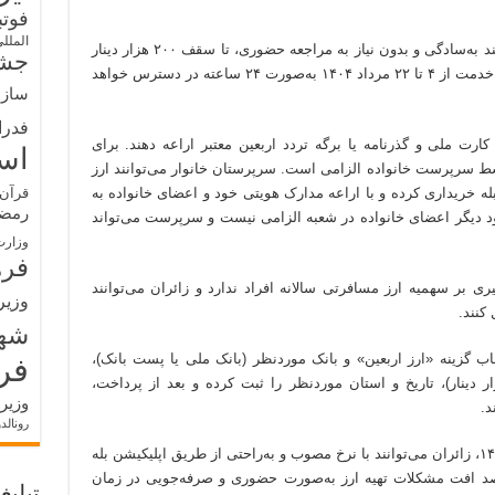
فوت
الملل
زائران اربعین حسینی در سال جاری نیز می‌توانند به‌سادگی و بدون نیاز به مراجعه حضوری، تا سقف ۲۰۰ هزار دینار
جشن
عراق از طریق اپلیکیشن بله خریداری کنند. این خدمت از ۴ تا ۲۲ مرداد ۱۴۰۴ به‌صورت ۲۴ ساعته در دسترس خواهد
سازم
فدرا
ن بالای ۵ سال باید اصل کارت ملی و گذرنامه یا برگه تردد اربعین معتبر اراعه دهند. برای
اس
سنامه توسط سرپرست خانواده الزامی است. سرپرستان خانوار می‌توانند ارز
له خریداری کرده و با اراعه مدارک هویتی خود و اعضای خانواده به
قرآن 
رمض
د دیگر اعضای خانواده در شعبه الزامی نیست و سرپرست می‌تواند
وزارت
فره
ری بر سهمیه ارز مسافرتی سالانه افراد ندارد و زائران می‌توانند
وزیر
کنند.
شه
اب گزینه «ارز اربعین» و بانک موردنظر (بانک ملی یا پست بانک)،
فر
ت فردی، مقدار ارز (تا سقف ۲۰۰ هزار دینار)، تاریخ و استان موردنظر را ثبت کرده و بعد از پرداخت،
وزیر
د.
رونالد
بانک مرکزی اظهار کرده است که از ۴ مرداد ۱۴۰۴، زائران می‌توانند با نرخ مصوب و به‌راحتی از طریق اپلیکیشن بله
مقصد افت مشکلات تهیه ارز به‌صورت حضوری و صرفه‌جویی در زمان