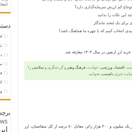
انتخا
وجاج کم ارزش سرمایه‌گذاری دارد؟
د این نکات را بدانید
 برای یک لبخند ماندگار
دسته‌
ی انتخاب کنیم که با چهره ما هماهنگ باشد؟
اق
تک
اربعین در سال ۱۴۰۴ معارفه شد.
دس
س
است،
اقتصاد
،
ورزشی
، حوادث،
فرهنگ وهنر
و گردشگری و
سلامتی
را
فر
سایت خبری
دلچسب
بخوانید.
ک
و
برچس
EWS
، سال قبل بیشتر از یک میلیون و ۳۰۰ هزار زائر، معادل ۸۰ درصد از کل متقاضیان، ارز
ایر