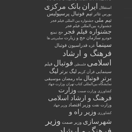
ایران
بانک مرکزی
استقلال
تیم فوتبال پرسپولیس
تئاتر
بورس
تیم ملی
جشنواره بین المللی فیلم فجر
جشنواره بین‌المللی فیلم فجر
جشنواره فیلم فجر
حج تمتع
سازمان حج و زیارت
خودرو
سلبریتی ها
سینما
فدراسیون فوتبال
غزه
فرهنگ و ارشاد
اسلامی
فوتبال
فیلم
فلسطین
لیگ
لیگ برتر
سینمایی
قرآن کریم
برتر فوتبال
ماه رمضان
موسیقی
نمایشگاه بین‌المللی کتاب تهران
وزارت جهاد
وزارت
کشاورزی
وزارت صمت
فرهنگ و ارشاد اسلامی
وزیر اقتصاد
وزارت نفت
وزیر جهاد
وزیر راه و
کشاورزی
وزیر
شهرسازی
وزیر صمت
فرهنگ و ارشاد