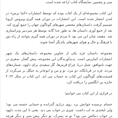
سی و پنجمین نمایشگاه کتاب اراعه شده است.
این کتاب مجموعه‌ای از یک کتاب بوده که توسط انتشارات «کما پرس» در
لندن انتشار شده است. این انتشارات در دوران همه گیری ویروس کرونا
تصمیم گرفت داستان‌های مختصر شهرهای گوناگون جهان را جمع آوری کند.
بعد از جمع آوری داستان ها، به طور جدا گانه توسط هر سردبیر ویراستاری
شد. مقصد شان این می بود تا مردم در دوران همه گیری بتوانند از راه دور
با فرهنگ و حال و هوای شهرهای یکدیگر آشنا شوند.
مجموعه داستان غزه یکی از عناوین مجموعه داستان‌های یک شهر
انتشارات کماپرس است. پدیدآورندگان این مجموعه، پیش گفتار، سفری در
جهت ناموافق، شنل دریا، چراغ قرمزها، گل سفیدی برای داوود، شماره‌های
مرده، غزه در قربانگاه، دو مرد، تو و من و ابوجابر به جنگل بر می‌گردد از
قسمت‌های گوناگون این کتاب به حساب می اید. این کتاب در سال ۲۰۲۲
جایزه پن انگلیس را دریافت کرد.
در فرازی از این کتاب می خوانیم؛
حسام نرسیده خوابش برد. روی درازی گذرانده و حسابی خسته می بود؛
ولی لبخندی به لب داشت. چیزی در خواب می دید. یعنی تا این مدت داوود
در خواب دنبالش می بود؟ تو نه پسرک، تو دیگر پیش منی و دیگر هرچه