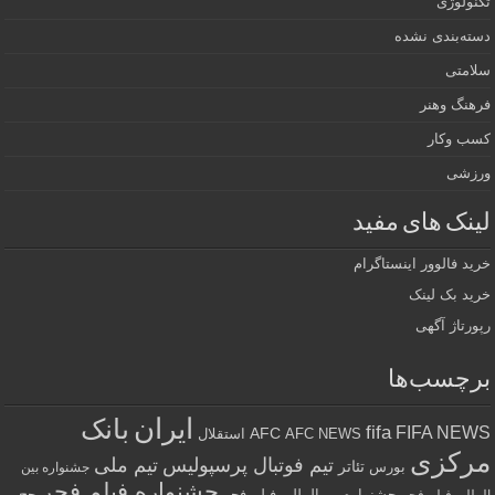
تکنولوژی
دسته‌بندی نشده
سلامتی
فرهنگ وهنر
کسب وکار
ورزشی
لینک های مفید
خرید فالوور اینستاگرام
خرید بک لینک
رپورتاژ آگهی
برچسب‌ها
ایران
بانک
fifa
FIFA NEWS
AFC
AFC NEWS
استقلال
مرکزی
تیم فوتبال پرسپولیس
تیم ملی
تئاتر
بورس
جشنواره بین
جشنواره فیلم فجر
جشنواره بین‌المللی فیلم فجر
حج