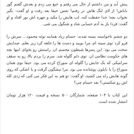
پیش آید و من داشتم از حال می رفتم و جیغ می زدم و بعدش گفتم گور
باباش! از لای لنگ هاش در رفتم! نفس حیفا بعد رفت و او گفت: بگیر
بخواب بچه؛ خدا حفظت کنه. لب هایش را مکید و چهره اش نور افتاد و او
گفت: فردا باز یه آدم حسابی شاد و شنگول می شی.
دو چشم ناخواسته بسته شدند: حسام زیاد همانند توئه محمود… سرش را
فرو کرد توی سینه ام، مرا بویید و دست ها را حلقه کرد زیر بغلم. صدایش
سخت می بود: این پسرها شیطون مجسم ان. راستش رو بخوای اینها بچه
های حکومت نظامی ان. توی دلم گلوله شد. سرم را بردم بالا، رو به سقف
سرامیکی که یک جایش را گلوله ای سوراخ کرده می بود. حیفا توی همان
سوراخ را با نایلون پوشانده می بود. مرا نیشگون گرفت و با اشکی که روی
گونه هایش راه می کشید، او گفت: تو هم به این فکر می کنی که زدی کله
اش رو شکستی؟ بعد حسام چی؟
این کتاب با ۱۰۴ صفحه، شمارگان ۵۰۰ نسخه و قیمت ۱۲۰ هزار تومان
انتشار شده است.