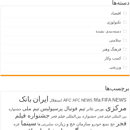
دسته‌ها
اقتصاد
تکنولوژی
دسته‌بندی نشده
سلامتی
فرهنگ وهنر
کسب وکار
ورزشی
برچسب‌ها
ایران
بانک
fifa
FIFA NEWS
AFC
AFC NEWS
استقلال
مرکزی
تیم فوتبال پرسپولیس
تیم ملی
تئاتر
بورس
جشنواره
جشنواره فیلم
جشنواره بین‌المللی فیلم فجر
بین المللی فیلم فجر
سینما
فجر
سازمان حج و زیارت
حج تمتع
خودرو
غزه
سلبریتی ها