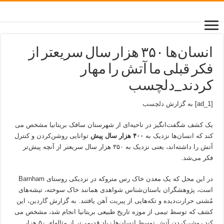
انسان‌ها ۳۵۰ هزار سال سریعتر از
فکر قبلی ما آتش را مهار
کردند_دلچسب
[ad_1] به گزارش
دلچسب
یک کشف شگفت‌انگیز در ناحیه‌ای از شهرستان سافک بریتانیا مشخص می
کند که انسان‌ها نزدیک به
۴۰۰ هزار سال پیش
توانایی روشن‌کردن و کنترل
آتش را داشته‌اند، یعنی نزدیک به ۳۵۰ هزار سال سریعتر از آنچه پیش‌تر
فکر می‌شد.
در این محل که یک معدن خاک رس متروکه در نزدیکی روستای Barnham
است، پژوهشگران باستان‌شناس شواهدی همانند خاک سوخته، تیشه‌های
مُشتی حرارت‌دیده و تکه‌هایی از
پیریت آهن
یافتند. به گزارش
گاردین
، این
کشف که توسط تیمی از موزه تاریخ طبیعی بریتانیا انجام شد، مشخص می
کند روشن‌کردن آتش توسط انسان‌ها زیاد قدیمی‌تر از مثالهای ۵۰ هزار