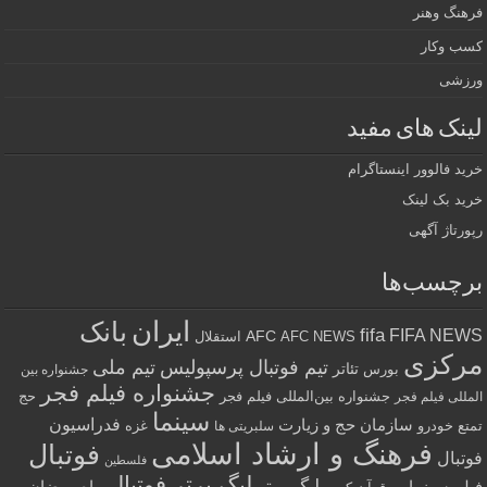
فرهنگ وهنر
کسب وکار
ورزشی
لینک های مفید
خرید فالوور اینستاگرام
خرید بک لینک
رپورتاژ آگهی
برچسب‌ها
ایران
بانک
fifa
FIFA NEWS
AFC
AFC NEWS
استقلال
مرکزی
تیم فوتبال پرسپولیس
تیم ملی
تئاتر
بورس
جشنواره بین
جشنواره فیلم فجر
جشنواره بین‌المللی فیلم فجر
حج
المللی فیلم فجر
سینما
فدراسیون
سازمان حج و زیارت
تمتع
خودرو
غزه
سلبریتی ها
فرهنگ و ارشاد اسلامی
فوتبال
فوتبال
فلسطین
لیگ برتر فوتبال
لیگ برتر
فیلم سینمایی
ماه رمضان