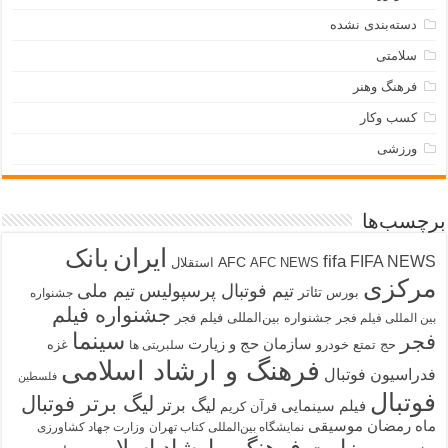
دسته‌بندی نشده
سلامتی
فرهنگ وهنر
کسب وکار
ورزشی
برچسب‌ها
ایران
بانک
fifa
FIFA NEWS
AFC
AFC NEWS
استقلال
مرکزی
تیم فوتبال پرسپولیس
تیم ملی
تئاتر
بورس
جشنواره
جشنواره فیلم
جشنواره بین‌المللی فیلم فجر
بین المللی فیلم فجر
سینما
فجر
سازمان حج و زیارت
حج تمتع
خودرو
غزه
سلبریتی ها
فرهنگ و ارشاد اسلامی
فدراسیون فوتبال
فلسطین
فوتبال
لیگ برتر فوتبال
لیگ برتر
فیلم سینمایی
قرآن کریم
ماه رمضان
موسیقی
نمایشگاه بین‌المللی کتاب تهران
وزارت جهاد کشاورزی