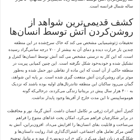
ساله شمال فرانسه است.
کشف قدیمی‌ترین شواهد از
روشن‌کردن آتش توسط انسان‌ها
تحقیقات ژئوشیمیایی مشخص می کند که خاک سرخ‌شده در این منطقه
چندین بار حرارت دیده و دمای آن به بیشتر از ۷۰۰ درجه سانتی‌گراد رسیده
است، که این کار به درستی مشخص می کند آتش توسط انسان‌ها کنترل و
تشکیل شده و خودبه‌خود شکل نگرفته است. این چنین کمیابی پیریت در
منطقه حاکی از آن است که این ماده از نقاطی دور حمل شده و به‌طور
موثر برای روشن‌کردن آتش منفعت گیری شده است. بر پایه این شواهد،
گمان می‌رود ساکنان این منطقه نئاندرتال‌های اولیه بوده باشند که نزدیک
به ۴۰۰ هزار سال پیش در بریتانیا زندگی می‌کردند، درحالی‌که گونه
هوموساپینس تا این مدت خارج از آفریقا وجود پایدار نداشت.
کنترل آتش اثرات ژرفی بر تکامل انسان داشت. آتش گرما، نور و محافظت
در برابر شکارچیان فراهم می‌کرد، امکان پخت غذاهای متنوع را فراهم
می‌ساخت و قابلیت بقای انسان‌ها را افزایش می‌داد. افزون‌براین، آتش به
گفتن مرکز تعامل های اجتماعی، اشتراک‌گذاری غذا، روایت داستان‌ها و
شکل‌گیری زبان عمل می‌کرد. دکتر «راب دیویس» از موزه بریتانیا، توضیح