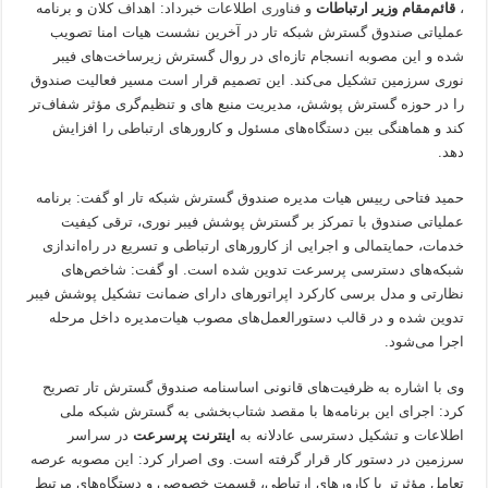
،
قائم‌مقام وزیر ارتباطات
و
فناوری
اطلاعات خبرداد: اهداف کلان و برنامه
عملیاتی صندوق گسترش شبکه تار در آخرین نشست هیات امنا تصویب
شده و این مصوبه انسجام تازه‌ای در روال گسترش زیرساخت‌های فیبر
نوری سرزمین تشکیل می‌کند. این تصمیم قرار است مسیر فعالیت صندوق
را در حوزه گسترش پوشش، مدیریت منبع های و تنظیم‌گری مؤثر شفاف‌تر
کند و هماهنگی بین دستگاه‌های مسئول و کارورهای ارتباطی را افزایش
دهد.
حمید فتاحی رییس هیات مدیره صندوق گسترش شبکه تار او گفت: برنامه
عملیاتی صندوق با تمرکز بر گسترش پوشش فیبر نوری، ترقی کیفیت
خدمات، حمایتمالی و اجرایی از کارورهای ارتباطی و تسریع در راه‌اندازی
شبکه‌های دسترسی پرسرعت تدوین شده است. او گفت: شاخص‌های
نظارتی و مدل برسی کارکرد اپراتورهای دارای ضمانت تشکیل پوشش فیبر
تدوین شده و در قالب دستورالعمل‌های مصوب هیات‌مدیره داخل مرحله
اجرا می‌شود.
وی با اشاره به ظرفیت‌های قانونی اساسنامه صندوق گسترش تار تصریح
کرد: اجرای این برنامه‌ها با مقصد شتاب‌بخشی به گسترش شبکه ملی
اطلاعات و تشکیل دسترسی عادلانه به
اینترنت پرسرعت
در سراسر
سرزمین در دستور کار قرار گرفته است. وی اصرار کرد: این مصوبه عرصه
تعامل مؤثرتر با کارورهای ارتباطی، قسمت خصوصی و دستگاه‌های مرتبط