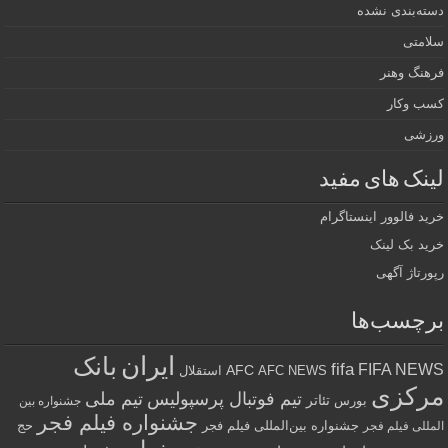
دسته‌بندی نشده
سلامتی
فرهنگ وهنر
کسب وکار
ورزشی
لینک های مفید
خرید فالوور اینستاگرام
خرید بک لینک
رپورتاژ آگهی
برچسب‌ها
ایران
بانک
fifa
FIFA NEWS
AFC
AFC NEWS
استقلال
مرکزی
تیم فوتبال پرسپولیس
تیم ملی
تئاتر
بورس
جشنواره بین
جشنواره فیلم فجر
جشنواره بین‌المللی فیلم فجر
حج
المللی فیلم فجر