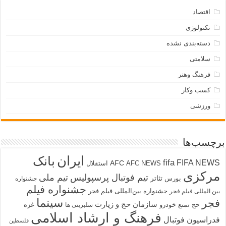
اقتصاد
تکنولوژی
دسته‌بندی نشده
سلامتی
فرهنگ وهنر
کسب وکار
ورزشی
برچسب‌ها
ایران
بانک
fifa
FIFA NEWS
AFC
AFC NEWS
استقلال
مرکزی
تیم فوتبال پرسپولیس
تیم ملی
تئاتر
بورس
جشنواره
جشنواره فیلم
جشنواره بین‌المللی فیلم فجر
بین المللی فیلم فجر
سینما
فجر
سازمان حج و زیارت
حج تمتع
خودرو
غزه
سلبریتی ها
فرهنگ و ارشاد اسلامی
فدراسیون فوتبال
فلسطین