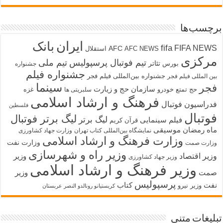
برچسب‌ها
ایران
بانک
fifa
FIFA NEWS
AFC
AFC NEWS
استقلال
مرکزی
تیم فوتبال پرسپولیس
تیم ملی
تئاتر
بورس
جشنواره
جشنواره فیلم
جشنواره بین‌المللی فیلم فجر
بین المللی فیلم فجر
سینما
فجر
سازمان حج و زیارت
حج تمتع
خودرو
غزه
سلبریتی ها
فرهنگ و ارشاد اسلامی
فدراسیون فوتبال
فلسطین
فوتبال
لیگ برتر فوتبال
لیگ برتر
فیلم سینمایی
قرآن کریم
ماه رمضان
موسیقی
نمایشگاه بین‌المللی کتاب تهران
وزارت جهاد کشاورزی
وزارت فرهنگ و ارشاد اسلامی
وزارت نفت
وزارت صمت
وزیر راه و شهرسازی
وزیر اقتصاد
وزیر
وزیر جهاد کشاورزی
وزیر فرهنگ و ارشاد اسلامی
صمت
وزیر
پرسپولیس
نفت
کتاب
وزیر نیرو
کریستیانو رونالدو النصر عربستان
تبلیغات متنی