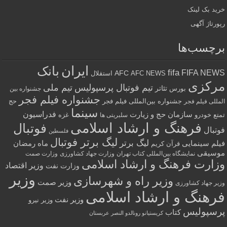
خرید بک لینک
رپورتاژ آگهی
برچسب‌ها
ایران
بانک
fifa
FIFA NEWS
AFC
AFC NEWS
استقلال
مرکزی
تیم فوتبال پرسپولیس
تیم ملی
تئاتر
بورس
جشنواره بین
جشنواره فیلم فجر
جشنواره بین‌المللی فیلم فجر
حج
المللی فیلم فجر
سینما
فدراسیون
سازمان حج و زیارت
تمتع
خودرو
غزه
سلبریتی ها
فرهنگ و ارشاد اسلامی
فوتبال
فوتبال
فلسطین
لیگ برتر فوتبال
لیگ برتر
فیلم سینمایی
ماه رمضان
قرآن کریم
موسیقی
نمایشگاه بین‌المللی کتاب تهران
وزارت جهاد کشاورزی
وزارت صمت
وزارت فرهنگ و ارشاد اسلامی
وزیر اقتصاد
وزارت نفت
وزیر
وزیر راه و شهرسازی
وزیر صمت
وزیر جهاد کشاورزی
فرهنگ و ارشاد اسلامی
وزیر نفت
وزیر نیرو
پرسپولیس
کتاب
کریستیانو رونالدو النصر عربستان