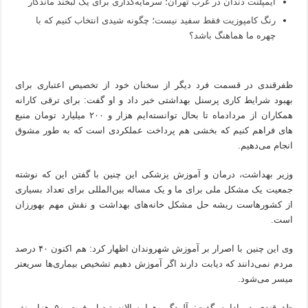
ایمپلنت دندان در غرب تهران؛ سرمایه‌گذاری برای یک لبخند ماندگار
رنگ کامپوزیت فقط سفید نیست؛ چگونه شیدی انتخاب کنیم که با
چهره ما هماهنگ باشد؟
ظفرقندی در قسمت فرد دیگر از سخنان خود از تخصیص اعتباری برای
بهبود شرایط کاری پرسنل بهداشتی خبر داد و او گفت: برای ترقی کارانه
همکاران از مردادماه تا بحال توانسته‌ایم هزار و ۲۰۰ میلیارد تومان منبع
های فراهم کنیم که بخشی هم پرداخت عملکردی است که به طور مشوق
انجام می‌دهیم.
وزیر بهداشت، درمان و آموزش پزشکی این چنین با گفتن این که نوشته
جمعیت یک مشکل ملی برای ما و یک مساله بین‌المللی برای تعداد بسیاری
از کشورهاست ریشه حل مشکل خانه‌های بهداشت و نقش مهم بهورزان
است.
وی این چنین با اصرار بر آموزش شهروندان اظهار کرد: هم اکنون ۴۰ درصد
مردم نمی‌دانند که دیابت دارند اگر آموزش دهیم تشخیص بیماری‌ها سریعتر
میسر می‌شود.
ظفرقندی در ادامه گفت: آلودگی هوا سالانه تبدیل فوت ۵۰ هزار نفر