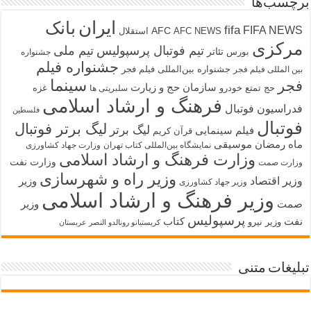
برچسب‌ها
ایران
بانک
fifa
FIFA NEWS
AFC
AFC NEWS
استقلال
مرکزی
تیم فوتبال پرسپولیس
تیم ملی
تئاتر
بورس
جشنواره
جشنواره فیلم
جشنواره بین‌المللی فیلم فجر
بین المللی فیلم فجر
سینما
فجر
سازمان حج و زیارت
حج تمتع
خودرو
غزه
سلبریتی ها
فرهنگ و ارشاد اسلامی
فدراسیون فوتبال
فلسطین
فوتبال
لیگ برتر فوتبال
لیگ برتر
فیلم سینمایی
قرآن کریم
ماه رمضان
موسیقی
نمایشگاه بین‌المللی کتاب تهران
وزارت جهاد کشاورزی
وزارت فرهنگ و ارشاد اسلامی
وزارت نفت
وزارت صمت
وزیر راه و شهرسازی
وزیر اقتصاد
وزیر
وزیر جهاد کشاورزی
وزیر فرهنگ و ارشاد اسلامی
صمت
وزیر
پرسپولیس
نفت
کتاب
وزیر نیرو
کریستیانو رونالدو النصر عربستان
تبلیغات متنی