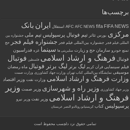
برچسب‌ها
ایران
بانک
fifa
FIFA NEWS
AFC
AFC NEWS
استقلال
مرکزی
تیم فوتبال پرسپولیس
تیم ملی
تئاتر
بورس
جشنواره بین
جشنواره فیلم فجر
جشنواره بین‌المللی فیلم فجر
حج
المللی فیلم فجر
سینما
فدراسیون
سازمان حج و زیارت
تمتع
خودرو
غزه
سلبریتی ها
فرهنگ و ارشاد اسلامی
فوتبال
فوتبال
فلسطین
لیگ برتر فوتبال
لیگ برتر
فیلم سینمایی
ماه رمضان
قرآن کریم
موسیقی
نمایشگاه بین‌المللی کتاب تهران
وزارت جهاد کشاورزی
وزارت صمت
وزارت فرهنگ و ارشاد اسلامی
وزیر اقتصاد
وزارت نفت
وزیر
وزیر راه و شهرسازی
وزیر صمت
وزیر جهاد کشاورزی
فرهنگ و ارشاد اسلامی
وزیر نفت
وزیر نیرو
پرسپولیس
کتاب
کریستیانو رونالدو النصر عربستان
تمامی حقوق نزد
دلچسب
محفوظ است