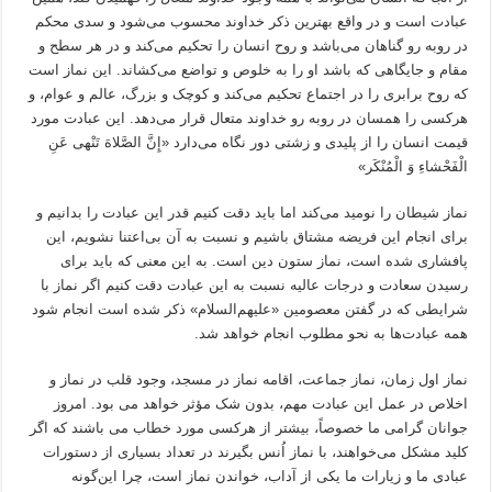
عبادت است و در واقع بهترین ذکر خداوند محسوب می‌شود و سدی محکم
در روبه رو گناهان می‌باشد و روح انسان را تحکیم می‌کند و در هر سطح و
مقام و جایگاهی که باشد او را به خلوص و تواضع می‌کشاند. این نماز است
که روح برابری را در اجتماع تحکیم می‌کند و کوچک و بزرگ، عالم و عوام، و
هرکسی را همسان در روبه رو خداوند متعال قرار می‌دهد. این عبادت مورد
قیمت انسان را از پلیدی و زشتی دور نگاه می‌دارد «إِنَّ الصَّلاهَ تَنْهى‏ عَنِ
الْفَحْشاءِ وَ الْمُنْکَر»
نماز شیطان را نومید می‌کند اما باید دقت کنیم قدر این عبادت را بدانیم و
برای انجام این فریضه مشتاق باشیم و نسبت به آن بی‌اعتنا نشویم، این
پافشاری شده است، نماز ستون دین است. به این معنی که باید برای
رسیدن سعادت و درجات عالیه نسبت به این عبادت دقت کنیم اگر نماز با
شرایطی که در گفتن معصومین «علیهم‌السلام» ذکر شده است انجام شود
همه عبادت‌ها به نحو مطلوب انجام خواهد شد.
نماز اول زمان، نماز جماعت، اقامه نماز در مسجد، وجود قلب در نماز و
اخلاص در عمل این عبادت مهم، بدون شک مؤثر خواهد می بود. امروز
جوانان گرامی ما خصوصاً، بیشتر از هرکسی مورد خطاب می باشند که اگر
کلید مشکل می‌خواهند، با نماز اُنس بگیرند در تعداد بسیاری از دستورات
عبادی ما و زیارات ما یکی از آداب، خواندن نماز است، چرا این‌گونه