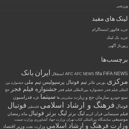
ورزشی
لینک های مفید
خرید فالوور اینستاگرام
خرید بک لینک
رپورتاژ آگهی
برچسب‌ها
ایران
بانک
fifa
FIFA NEWS
AFC
AFC NEWS
استقلال
مرکزی
تیم فوتبال پرسپولیس
تیم ملی
تئاتر
بورس
جشنواره بین
جشنواره فیلم فجر
جشنواره بین‌المللی فیلم فجر
حج
المللی فیلم فجر
سینما
فدراسیون
سازمان حج و زیارت
تمتع
خودرو
غزه
سلبریتی ها
فرهنگ و ارشاد اسلامی
فوتبال
فوتبال
فلسطین
لیگ برتر فوتبال
لیگ برتر
فیلم سینمایی
ماه رمضان
قرآن کریم
موسیقی
نمایشگاه بین‌المللی کتاب تهران
وزارت جهاد کشاورزی
وزارت صمت
وزارت فرهنگ و ارشاد اسلامی
وزیر اقتصاد
وزارت نفت