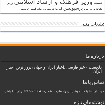
وزیر فرهنگ و ارشاد اسلامی
صمت
وزیر
پرسپولیس
نفت
کتاب
وزیر نیرو
کریستیانو رونالدو النصر عربستان
تبلیغات متنی
درباره ما
دلچسب - خبر فارسی ،اخبار ایران و جهان ،بروز ترین اخبار
ایران
تماس با ما
جهت ارتباط با ما به پشتیبانی واتساپ به شماره 09056213048 در ارتباط باشید
نوشته‌های تازه