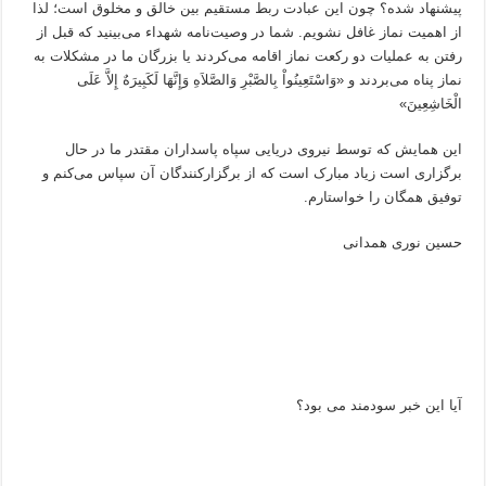
پیشنهاد شده؟ چون این عبادت ربط مستقیم بین خالق و مخلوق است؛ لذا
از اهمیت نماز غافل نشویم. شما در وصیت‌نامه شهداء می‌بینید که قبل از
رفتن به عملیات دو رکعت نماز اقامه می‌کردند یا بزرگان ما در مشکلات به
نماز پناه می‌بردند و «وَاسْتَعِینُواْ بِالصَّبْرِ وَالصَّلاَهِ وَإِنَّهَا لَکَبِیرَهٌ إِلاَّ عَلَى
الْخَاشِعِینَ»
این همایش که توسط نیروی دریایی سپاه پاسداران مقتدر ما در حال
برگزاری است زیاد مبارک است که از برگزارکنندگان آن سپاس می‌کنم و
توفیق همگان را خواستارم.
حسین نوری همدانی
آیا این خبر سودمند می بود؟