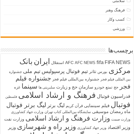
سلامتی
فرهنگ وهنر
کسب وکار
ورزشی
برچسب‌ها
ایران
بانک
fifa
FIFA NEWS
AFC
AFC NEWS
استقلال
مرکزی
تیم فوتبال پرسپولیس
تیم ملی
تئاتر
بورس
جشنواره
جشنواره فیلم
جشنواره بین‌المللی فیلم فجر
بین المللی فیلم فجر
سینما
فجر
سازمان حج و زیارت
حج تمتع
خودرو
غزه
سلبریتی ها
فرهنگ و ارشاد اسلامی
فدراسیون فوتبال
فلسطین
فوتبال
لیگ برتر فوتبال
لیگ برتر
فیلم سینمایی
قرآن کریم
ماه رمضان
موسیقی
نمایشگاه بین‌المللی کتاب تهران
وزارت جهاد کشاورزی
وزارت فرهنگ و ارشاد اسلامی
وزارت نفت
وزارت صمت
وزیر راه و شهرسازی
وزیر اقتصاد
وزیر
وزیر جهاد کشاورزی