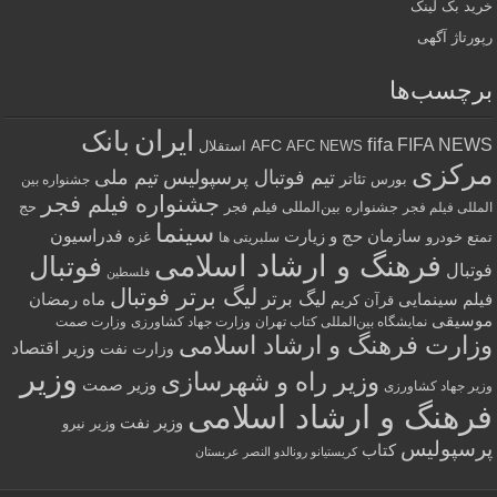
خرید بک لینک
رپورتاژ آگهی
برچسب‌ها
ایران
بانک
fifa
FIFA NEWS
AFC
AFC NEWS
استقلال
مرکزی
تیم فوتبال پرسپولیس
تیم ملی
تئاتر
بورس
جشنواره بین
جشنواره فیلم فجر
جشنواره بین‌المللی فیلم فجر
حج
المللی فیلم فجر
سینما
فدراسیون
سازمان حج و زیارت
تمتع
خودرو
غزه
سلبریتی ها
فرهنگ و ارشاد اسلامی
فوتبال
فوتبال
فلسطین
لیگ برتر فوتبال
لیگ برتر
فیلم سینمایی
ماه رمضان
قرآن کریم
موسیقی
نمایشگاه بین‌المللی کتاب تهران
وزارت جهاد کشاورزی
وزارت صمت
وزارت فرهنگ و ارشاد اسلامی
وزیر اقتصاد
وزارت نفت
وزیر
وزیر راه و شهرسازی
وزیر صمت
وزیر جهاد کشاورزی
فرهنگ و ارشاد اسلامی
وزیر نفت
وزیر نیرو
پرسپولیس
کتاب
کریستیانو رونالدو النصر عربستان