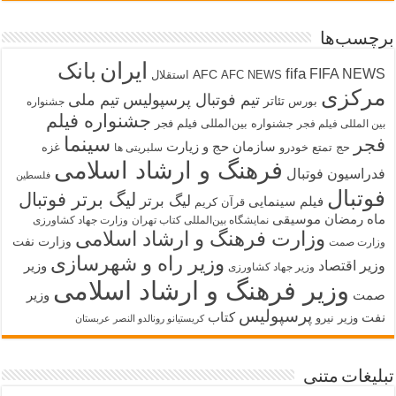
برچسب‌ها
ایران
بانک
fifa
FIFA NEWS
AFC
AFC NEWS
استقلال
مرکزی
تیم فوتبال پرسپولیس
تیم ملی
تئاتر
بورس
جشنواره
جشنواره فیلم
جشنواره بین‌المللی فیلم فجر
بین المللی فیلم فجر
سینما
فجر
سازمان حج و زیارت
حج تمتع
خودرو
غزه
سلبریتی ها
فرهنگ و ارشاد اسلامی
فدراسیون فوتبال
فلسطین
فوتبال
لیگ برتر فوتبال
لیگ برتر
فیلم سینمایی
قرآن کریم
ماه رمضان
موسیقی
نمایشگاه بین‌المللی کتاب تهران
وزارت جهاد کشاورزی
وزارت فرهنگ و ارشاد اسلامی
وزارت نفت
وزارت صمت
وزیر راه و شهرسازی
وزیر اقتصاد
وزیر
وزیر جهاد کشاورزی
وزیر فرهنگ و ارشاد اسلامی
صمت
وزیر
پرسپولیس
نفت
کتاب
وزیر نیرو
کریستیانو رونالدو النصر عربستان
تبلیغات متنی