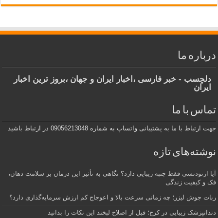
درباره ما
دلچسب - خبر فارسی ،اخبار ایران و جهان ،بروز ترین اخبار
ایران
تماس با ما
جهت ارتباط با ما به پشتیبانی واتساپ به شماره 09056213048 در ارتباط باشید
نوشته‌های تازه
آیا ارتودنسی فقط جنبه زیبایی دارد؟ نگاهی به تأثیر این درمان بر سلامت دهان،
فک و کیفیت زندگی
ربات جوش لیزر؛ چه زمانی سرعت بالا و اعوجاج کم ارزش سرمایه‌گذاری دارد؟
دندانپزشک زیبایی در کرج؛ قبل از اصلاح لبخند این نکات را بدانید