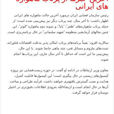
های ایرانی
رئیس سازمان فضایی ایران درمورد آخرین حالت ماهواره های ایرانی
اظهار داشت: تا آخر سال، چند پرتاب دیگر نیز پیش‌بینی شده است؛ از
جمله پرتاب ماهواره‌های “ظفر”، “پایا”، و نمونه دوم ماهواره “کوثر”، این
چنین مثالهای آزمایشی منظومه “شهید سلیمانی” در حال برنامه‌ریزی است.
سالاریه افزود: یقیناً برنامه‌های پرتاب امکان پذیر به‌علت اقتضائات فناورانه،
تست‌های ملزوم و مسائل فنی، چند ماهی جابجا شوند. با این حال،
پیش‌بینی ما این است که حداقل تا آخر سال جاری، این پرتاب‌ها انجام
شوند.
معاون وزیر ارتباطات در ادامه او گفت: در حوزه زیست‌فضایی نیز پروژه
کپسول‌های زیستی در حال پیگیری است؛ این کپسول‌ها قابلیت کنترل،
هدایت و نصب گسترش یافتهتری خواهند داشت. فرآیند طراحی و ساخت
آن‌ها در حال انجام است و ان‌شاءالله به‌زودی اطلاعات دقیق‌تری در اختیار
دوستان قرار خواهد گرفت.