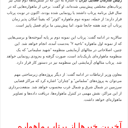
رئیس سازمان فضایی ایران
با اشاره به این که در شش‌ماهه دوم سال نیز
پرتاب‌های مختلفی پیش‌بینی شده‌اند، او گفت: برخی از ماهواره‌هایی که در
سال قبل برنامه پرتاب داشتند یا رونمایی شده بودند، اکنون در نوبت پرتاب
قرار دارند؛ از جمله، نمونه دوم ماهواره “کوثر” که یقیناً امکان پذیر زمان
پرتاب آن چند هفته جابجا شود، اما پیش‌بینی ما برای فصل پاییز است.
سالاریه در ادامه گفت: پرتاب این نمونه دوم بر پایه آموخته‌ها و برسی‌هایی
که از نمونه اول ماهواره “ناحیه ۲” به‌دست آمده، انجام خواهد شد. این
چنین، اصلاحاتی در مثالهای آزمایشی منظومه “شهید سلیمانی” که یک
منظومه ماهواره‌ای باریک‌باند است، صورت گرفته و به‌زودی رونمایی خواهد
شد. پرتاب مثالهای آزمایشی این منظومه نیز در دستور کار قرار دارد.
معاون وزیر ارتباطات در ادامه گفت: از دیگر پروژه‌های زیرساختی مهم
می‌توان به پروژه‌های “سلماس” و “چناران” اشاره کرد که مراکز فضایی
سرزمین در شمال شرق و شمال غرب محسوب خواهد شد. منفعت‌برداری
از این مراکز، نقش مهمی در کنترل ماهواره‌ها، دریافت داده‌ها و تصاویر
ماهواره‌ای خواهد داشت.
آخرین خبرها از پرتاب ماهواره