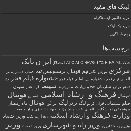
لینک های مفید
خرید فالوور اینستاگرام
خرید بک لینک
رپورتاژ آگهی
برچسب‌ها
ایران
بانک
fifa
FIFA NEWS
AFC
AFC NEWS
استقلال
مرکزی
تیم فوتبال پرسپولیس
تیم ملی
تئاتر
بورس
جشنواره بین
جشنواره فیلم فجر
جشنواره بین‌المللی فیلم فجر
حج
المللی فیلم فجر
سینما
فدراسیون
سازمان حج و زیارت
تمتع
خودرو
غزه
سلبریتی ها
فرهنگ و ارشاد اسلامی
فوتبال
فوتبال
فلسطین
لیگ برتر فوتبال
لیگ برتر
فیلم سینمایی
ماه رمضان
قرآن کریم
موسیقی
نمایشگاه بین‌المللی کتاب تهران
وزارت جهاد کشاورزی
وزارت صمت
وزارت فرهنگ و ارشاد اسلامی
وزیر اقتصاد
وزارت نفت
وزیر
وزیر راه و شهرسازی
وزیر صمت
وزیر جهاد کشاورزی