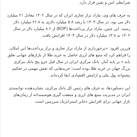
شرایطی امن و یقین قرار دارد.
به حرف های وی، مازاد تراز تجاری ایران که در سال ۱۴۰۲ معادل ۲۱ میلیارد
دلار می بود، در سال ۱۴۰۳ با رشد ۵.۸ میلیارد دلاری به ۲۶.۸ میلیارد دلار
رسید. این چنین، مازاد تراز پرداخت‌ها (BOP) از ۸.۶ میلیارد دلار در سال
۱۴۰۲ به ۱۳.۸ میلیارد دلار در سال ۱۴۰۳ افزایش یافت.
فرزین افزود: «برخورداری از مازاد تراز تجاری و تراز پرداخت‌ها این امکان
را فراهم کرد که منبع های ارزی حاصل به خرید طلا از بازارهای جهانی تعلق
یابد.» بر پایه آمار، بانک مرکزی ایران در سال قبل جزو پنج بانک مرکزی
بزرگ جهان در خرید طلا بوده است؛ خریدهایی که نقش مهمی در تحکیم
پشتوانه پول ملی و ارامش اقتصادی ایفا کرده‌اند.
این دستاوردها، به حرف های رئیس کل بانک مرکزی، نشان‌دهنده توانمندی
ایران در مدیریت منبع های ارزی و منفعت گیری هوشمندانه از زمان‌های
بازار جهانی برای افزایش ذخایر استراتژیک سرزمین است.