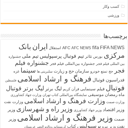
کسب وکار
ورزشی
برچسب‌ها
ایران
بانک
fifa
FIFA NEWS
AFC
AFC NEWS
استقلال
مرکزی
تیم فوتبال پرسپولیس
تیم ملی
تئاتر
بورس
جشنواره
جشنواره فیلم
جشنواره بین‌المللی فیلم فجر
بین المللی فیلم فجر
سینما
فجر
سازمان حج و زیارت
حج تمتع
خودرو
غزه
سلبریتی ها
فرهنگ و ارشاد اسلامی
فدراسیون فوتبال
فلسطین
فوتبال
لیگ برتر فوتبال
لیگ برتر
فیلم سینمایی
قرآن کریم
ماه رمضان
موسیقی
نمایشگاه بین‌المللی کتاب تهران
وزارت جهاد کشاورزی
وزارت فرهنگ و ارشاد اسلامی
وزارت نفت
وزارت صمت
وزیر راه و شهرسازی
وزیر اقتصاد
وزیر
وزیر جهاد کشاورزی
وزیر فرهنگ و ارشاد اسلامی
صمت
وزیر
پرسپولیس
نفت
کتاب
وزیر نیرو
کریستیانو رونالدو النصر عربستان