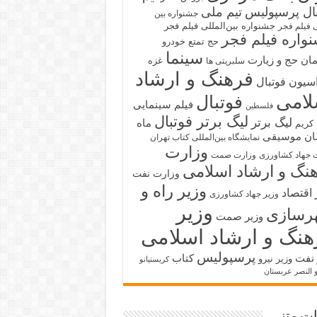
بال پرسپولیس
تیم ملی
جشنواره بین
جشنواره بین‌المللی فیلم فجر
ی فیلم فجر
واره فیلم فجر
حج تمتع
خودرو
سینما
ان حج و زیارت
غزه
سلبریتی ها
فرهنگ و ارشاد
سیون فوتبال
لامی
فوتبال
فیلم سینمایی
فلسطین
لیگ برتر فوتبال
لیگ برتر
ماه
کریم
ان
موسیقی
نمایشگاه بین‌المللی کتاب تهران
وزارت
 جهاد کشاورزی
وزارت صمت
نگ و ارشاد اسلامی
وزارت نفت
وزیر راه و
 اقتصاد
وزیر جهاد کشاورزی
وزیر
رسازی
وزیر صمت
هنگ و ارشاد اسلامی
پرسپولیس
 نفت
کتاب
وزیر نیرو
کریستیانو
و النصر عربستان