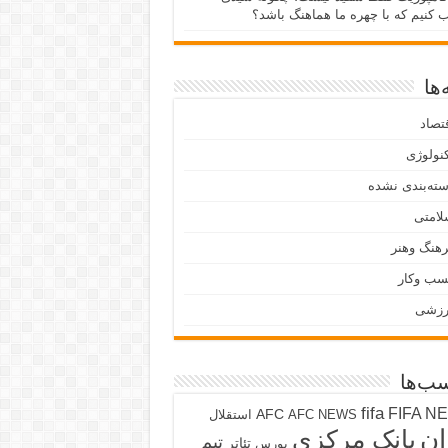
ب کنیم که با چهره ما هماهنگ باشد؟
ها
تصاد
نولوژی
ته‌بندی نشده
لامتی
هنگ وهنر
سب وکار
رزشی
ب‌ها
fifa
FIFA N
AFC
AFC NEWS
استقلال
ان
بانک مرکزی
تیم
تئاتر
بورس