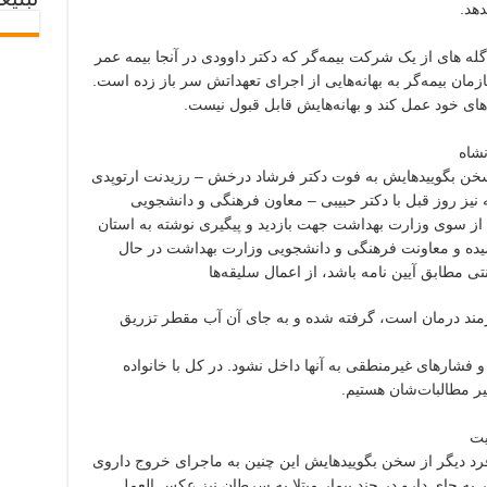
تبلیغ
دهد.
ه های از یک شرکت بیمه‌گر که دکتر داوودی در آنجا بیمه عمر
مان بیمه‌گر به بهانه‌هایی از اجرای تعهداتش سر باز زده است.
های خود عمل کند و بهانه‌هایش قابل قبول نیست.
نشاه
سخن بگویید‌هایش به فوت دکتر فرشاد درخش – رزیدنت ارتوپدی
نیز روز قبل با دکتر حبیبی – معاون فرهنگی و دانشجویی
از سوی وزارت بهداشت جهت بازدید و پیگیری نوشته به استان
م رسیده و معاونت فرهنگی و دانشجویی وزارت بهداشت در حال
 مطابق آیین نامه باشد، از اعمال سلیقه‌ها
زمند درمان است، گرفته شده و به جای آن آب مقطر تزریق
فشارهای غیرمنطقی به آنها داخل نشود. در کل با خانواده
ر مطالبات‌شان هستیم.
یت
دیگر از سخن بگویید‌هایش این چنین به ماجرای خروج داروی
 به جای دارو در چند بیمار مبتلا به سرطان نیز عکس العمل