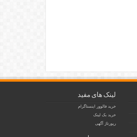
لینک های مفید
خرید فالوور اینستاگرام
خرید بک لینک
رپورتاژ آگهی