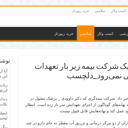
کسب وکار
سلامتی
خرید رپورتاز
زشی
کسب وکار
سلامتی
خرید رپورتاز
نوشته
یک شرکت بیمه‌ زیر بار تعهدات
آیا ا
ی نمی‌رود_دلچسب
این د
ربات 
ارزش 
ر داد: شرکت بیمه‌گری که دکتر داوودی _ پزشک مقتول در
دندان
نکات 
 بهانه‌های گوناگون از اجرای تعهداتش سر باز زده است. انتظار
 عمل کند و بهانه‌هایش قابل قبول نیست.
ایمپل
لبخند
ران از دو مرکز درمانی و تزریق آب مقطر به جای دارو در چند
رنگ 