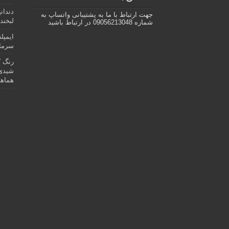
دندان
جهت ارتباط با ما به پشتیبانی واتساپ به
لبخند 
شماره 09056213048 در ارتباط باشید
ایمپل
سرمای
رنگ ک
شیدی 
هماهن