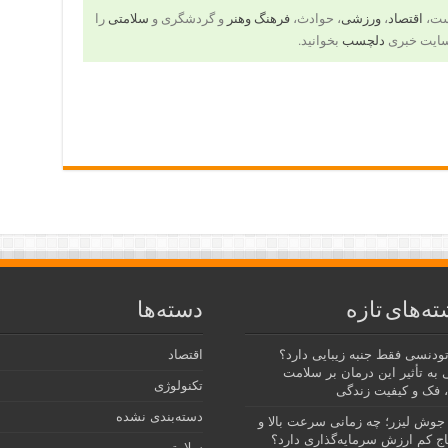
است،
اقتصاد
،
ورزشی
، حوادث،
فرهنگ وهنر
و گردشگری و
سلامتی
را
سایت خبری
دلچسب
بخوانید.
ته‌های تازه
دسته‌ها
رتودنسی فقط جنبه زیبایی دارد؟
اقتصاد
 به تأثیر این درمان بر سلامت
تکنولوژی
 فک و کیفیت زندگی
دسته‌بندی نشده
جوش لیزر؛ چه زمانی سرعت بالا و
ج کم ارزش سرمایه‌گذاری دارد؟
سلامتی