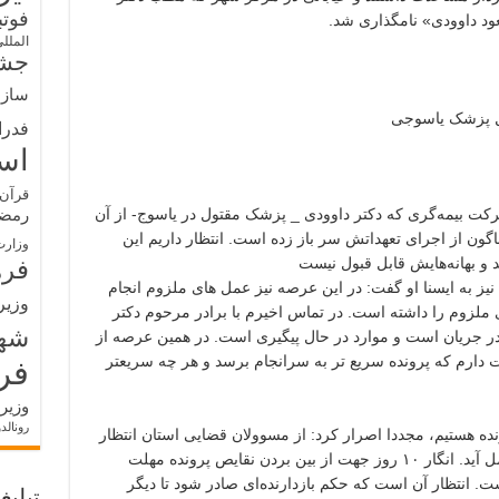
فوت
عود داوودی» نامگذاری شد.
الملل
جشن
سازم
ل پزشک یاسوجی
فدرا
اس
قرآن 
ت بیمه‌گری که دکتر داوودی _ پزشک مقتول در یاسوج- از آن
رمض
ناگون از اجرای تعهداتش سر باز زده است. انتظار داریم این
وزارت
و بهانه‌هایش قابل قبول نیست
فره
یز به ایسنا او گفت: در این عرصه نیز عمل های ملزوم انجام
وزیر
ملزوم را داشته است. در تماس اخیرم با برادر مرحوم دکتر
شه
 در جریان است و موارد در حال پیگیری است. در همین عرصه از
 دارم که پرونده سریع تر به سرانجام برسد و هر چه سریعتر
فر
وزیر
رونالد
ونده هستیم، مجددا اصرار کرد: از مسوولان قضایی استان انتظار
داریم که در روال قضایی پرونده تسریع به عمل آید. انگار ۱۰ روز جهت از بین بردن نقایص پرونده مهلت
ز نیز آخر یافته است. انتظار آن است که حکم بازدارنده‌ای صادر شود تا دیگر