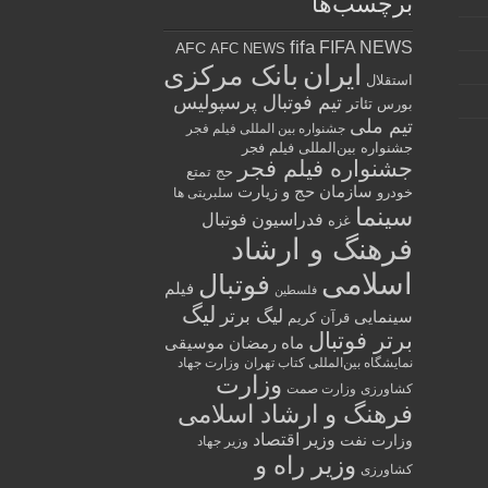
برچسب‌ها
fifa
FIFA NEWS
AFC
AFC NEWS
ایران
بانک مرکزی
استقلال
تیم فوتبال پرسپولیس
تئاتر
بورس
تیم ملی
جشنواره بین المللی فیلم فجر
جشنواره بین‌المللی فیلم فجر
جشنواره فیلم فجر
حج تمتع
سازمان حج و زیارت
خودرو
سلبریتی ها
سینما
فدراسیون فوتبال
غزه
فرهنگ و ارشاد
اسلامی
فوتبال
فیلم
فلسطین
لیگ
لیگ برتر
سینمایی
قرآن کریم
برتر فوتبال
ماه رمضان
موسیقی
نمایشگاه بین‌المللی کتاب تهران
وزارت جهاد
وزارت
کشاورزی
وزارت صمت
فرهنگ و ارشاد اسلامی
وزیر اقتصاد
وزارت نفت
وزیر جهاد
وزیر راه و
کشاورزی