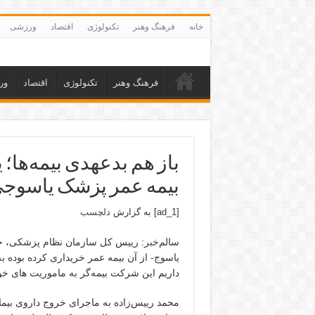
خانه
فرهنگ وهنر
تکنولوژی
اقتصاد
ورزشی
فرهنگ وهنر
تکنولوژی
اقتصاد
ور
باز هم بدعهدی بیمه‌ها؛ 
بیمه عمر پزشک یاسوج
[ad_1] به گزارش
دلچسب
سالم‌
خبر
: رییس کل سازمان نظام پزشکی، خب
یاسوج- از آن بیمه عمر خریداری کرده بوده به
داریم این شرکت بیمه‌گر به ماموریت های خود
محمد رییس‌زاده به ماجرای خروج داروی بیما