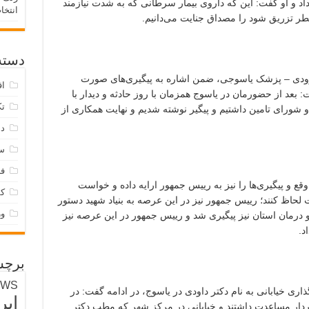
اد و او گفت: این که داروی بیمار سرطانی که به شدت نیازمند
انتخا
ر تزریق شود را مصداق جنایت می‌دانیم.
دسته‌
اوودی – پزشک یاسوجی، ضمن اشاره به پیگیری‌های صورت
اق
بعد از حضورمان در یاسوج همزمان با روز حادثه و دیدار با
تک
و شورای تامین داشتیم و پیگیر نوشته شدیم و نهایت همکاری از
دس
س
فر
 و پیگیری‌ها را نیز به رییس جمهور ارایه داده و خواست
ک
لحاظ کنند؛ رییس جمهور نیز در این عرصه به بنیاد شهید دستور
و
و درمان استان نیز پیگیری‌ شد و رییس جمهور در این عرصه نیز
د.
برچس
EWS
ری خیابانی به نام دکتر داودی در یاسوج، در ادامه گفت: در
ایر
دار مساعدت داشتند و خیابانی در مرکز شهر که مطب دکتر