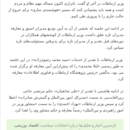
وزیر ارتباطات در آخر او گفت: ناترازی اکنون مساله مهم نظام و مردم
است و همه باید پشتیبانی کنند که مسیر «هوشمندی سازی» برای خروج از
حالت جاری را با پیروزی طی کنیم.
در ادامه این جلسه که بخشی از آن به آیین تودیع مدیران اسبق و معارفه
مدیران تازه تعلق داشت، وزیر ارتباطات از کوششهای همکاران در
دوره‌های قبل تقدیر و از مدیران تازه برای پذیرفتن مسئولیت‌های تازه
سپاس کرد.
وزیر ارتباطات با تقدیر از خدمات «سید محمد رضوی‌زاده»، در این جلسه
به طور رسمی «لیلا محمدی» را که پیش‌ازاین آیین معارفه او برگزار شده
می بود، به‌گفتن «رئیس پژوهشگاه ارتباطات و فناوری اطلاعات» معارفه
کرد.
در ادامه هاشمی با تقدیر از «علی صانعیان»، حکم مرتضی حاجی
زین‌العابدینی به سمت «مدیرکل امور بین‌الملل و گسترش صادرات» اعطا
کرد و سپس وزیر ارتباطات «بهزاد احمدی» را به سمت «مشاور وزیر در
امور راهبردی و بین‌الملل» رسماً معارفه و حکم مشاور ‌وی را اهدا کرد.
تازه‌ترین اخبار و تحلیل‌ها درباره انتخابات، سیاست،
اقتصاد
،
ورزشی
،