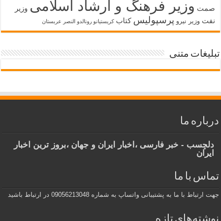
وزیر فرهنگ و ارشاد اسلامی
صمت
وزیر
پرسپولیس
نفت
کتاب
وزیر نیرو
کریستیانو رونالدو النصر عربستان
تبلیغات متنی
درباره ما
دلچسب - خبر فارسی ،اخبار ایران و جهان ،بروز ترین اخبار
ایران
تماس با ما
جهت ارتباط با ما به پشتیبانی واتساپ به شماره 09056213048 در ارتباط باشید
نوشته‌های تازه