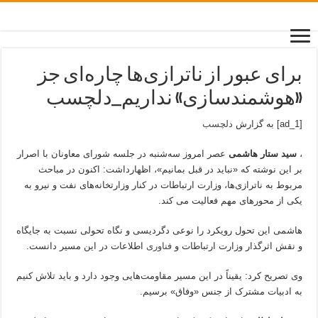
برای عبور از ناترازی‌ها چاره‌ای جز
«هوشمندسازی» نداریم_دلچسب
[ad_1] به گزارش
دلچسب
،
سید ستار هاشمی
عصر امروز سه‌شنبه در جلسه شورای معاونان با اصرار
بر این نوشته که «نباید در قبل بمانیم»، اظهارداشت: اکنون در مباحث
مربوط به ناترازی‌ها، وزارت ارتباطات در کنار وزارتخانه‌های نفت و نیرو به
یکی از محورهای مهم فعالیت می کند.
هاشمی این تحول رویکرد را نوعی دگردیسی و نگاه تحولی نسبت به جایگاه
و نقش اثرگذار وزارت ارتباطات و
فناوری
اطلاعات در این مسیر دانست.
وی تصریح کرد: یقیناً در این مسیر مقاومت‌هایی وجود دارد و باید تلاش کنیم
به ادبیات مشترک از جنس «وفاق» برسیم.