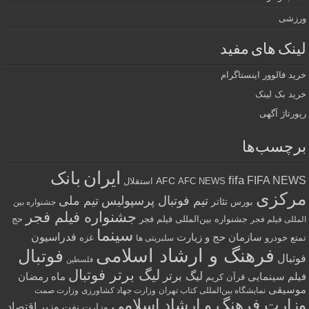
ورزشی
لینک های مفید
خرید فالوور اینستاگرام
خرید بک لینک
رپورتاژ آگهی
برچسب‌ها
ایران
بانک
fifa
FIFA NEWS
AFC
AFC NEWS
استقلال
مرکزی
تیم فوتبال پرسپولیس
تیم ملی
تئاتر
بورس
جشنواره بین
جشنواره فیلم فجر
جشنواره بین‌المللی فیلم فجر
حج
المللی فیلم فجر
سینما
فدراسیون
سازمان حج و زیارت
تمتع
خودرو
غزه
سلبریتی ها
فرهنگ و ارشاد اسلامی
فوتبال
فوتبال
فلسطین
لیگ برتر فوتبال
لیگ برتر
فیلم سینمایی
ماه رمضان
قرآن کریم
موسیقی
نمایشگاه بین‌المللی کتاب تهران
وزارت جهاد کشاورزی
وزارت صمت
وزارت فرهنگ و ارشاد اسلامی
وزیر اقتصاد
وزارت نفت