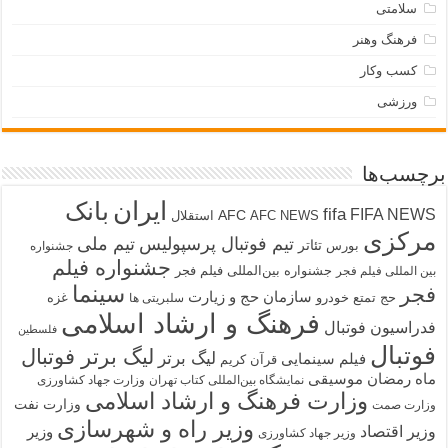
سلامتی
فرهنگ وهنر
کسب وکار
ورزشی
برچسب‌ها
ایران
بانک
fifa
FIFA NEWS
AFC
AFC NEWS
استقلال
مرکزی
تیم فوتبال پرسپولیس
تیم ملی
تئاتر
بورس
جشنواره
جشنواره فیلم
جشنواره بین‌المللی فیلم فجر
بین المللی فیلم فجر
سینما
فجر
سازمان حج و زیارت
حج تمتع
خودرو
غزه
سلبریتی ها
فرهنگ و ارشاد اسلامی
فدراسیون فوتبال
فلسطین
فوتبال
لیگ برتر فوتبال
لیگ برتر
فیلم سینمایی
قرآن کریم
ماه رمضان
موسیقی
نمایشگاه بین‌المللی کتاب تهران
وزارت جهاد کشاورزی
وزارت فرهنگ و ارشاد اسلامی
وزارت نفت
وزارت صمت
وزیر راه و شهرسازی
وزیر اقتصاد
وزیر
وزیر جهاد کشاورزی