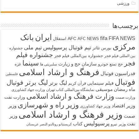
ورزشی
برچسب‌ها
ایران
بانک
fifa
FIFA NEWS
AFC
AFC NEWS
استقلال
مرکزی
تیم فوتبال پرسپولیس
تیم ملی
تئاتر
بورس
جشنواره
جشنواره فیلم
جشنواره بین‌المللی فیلم فجر
بین المللی فیلم فجر
سینما
فجر
سازمان حج و زیارت
حج تمتع
خودرو
غزه
سلبریتی ها
فرهنگ و ارشاد اسلامی
فدراسیون فوتبال
فلسطین
فوتبال
لیگ برتر فوتبال
لیگ برتر
فیلم سینمایی
قرآن کریم
ماه رمضان
موسیقی
نمایشگاه بین‌المللی کتاب تهران
وزارت جهاد کشاورزی
وزارت فرهنگ و ارشاد اسلامی
وزارت نفت
وزارت صمت
وزیر راه و شهرسازی
وزیر اقتصاد
وزیر
وزیر جهاد کشاورزی
وزیر فرهنگ و ارشاد اسلامی
صمت
وزیر
پرسپولیس
نفت
کتاب
وزیر نیرو
کریستیانو رونالدو النصر عربستان