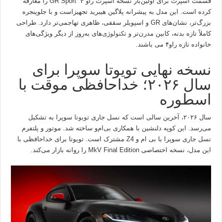
قسمت اسپرت برای اولین‌بار نسخه اسپرت راو ۴ GR Sport را معارفه
کرده است. این مدل به پیشرانه پلاگین هیبرید تجهیزاست و با جلوپنجره
بزرگ‌تر، نشان‌های GR و اسپویلر سقفی، ظاهری تهاجمی‌تر دارد. طراحی
کاملاً تازه بدنه، کابین مدرن‌تر و
تکنولوژی
‌های به‌روز از دیگر ویژگی‌های
خانواده تازه راو۴ می باشند.
نسخه نهایی تویوتا سوپرا برای
سال ۲۰۲۶؛ خداحافظی موقت با
اسطوره
سال ۲۰۲۶، آخرین سالی است که نسل جاری
تویوتا
سوپرا به تشکیل
می‌رسد. این کوپه دلنشین با همکاری بی‌ام‌و ساخته شد. موتور و پلتفرم
نسل جاری سوپرا با بی ام و Z4 مشترک است. تویوتا برای خداحافظی با
این مدل، نسخه اختصاصی MkV Final Edition را روانه بازار می‌کند.