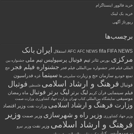
خرید فالوور اینستاگرام
خرید بک لینک
رپورتاژ آگهی
برچسب‌ها
ایران
بانک
fifa
FIFA NEWS
AFC
AFC NEWS
استقلال
مرکزی
تیم فوتبال پرسپولیس
تیم ملی
تئاتر
بورس
جشنواره بین
جشنواره فیلم فجر
جشنواره بین‌المللی فیلم فجر
حج
المللی فیلم فجر
سینما
فدراسیون
سازمان حج و زیارت
تمتع
خودرو
غزه
سلبریتی ها
فرهنگ و ارشاد اسلامی
فوتبال
فوتبال
فلسطین
لیگ برتر فوتبال
لیگ برتر
فیلم سینمایی
ماه رمضان
قرآن کریم
موسیقی
نمایشگاه بین‌المللی کتاب تهران
وزارت جهاد کشاورزی
وزارت صمت
وزارت فرهنگ و ارشاد اسلامی
وزیر اقتصاد
وزارت نفت
وزیر
وزیر راه و شهرسازی
وزیر صمت
وزیر جهاد کشاورزی
فرهنگ و ارشاد اسلامی
وزیر نفت
وزیر نیرو
پرسپولیس
کتاب
کریستیانو رونالدو النصر عربستان