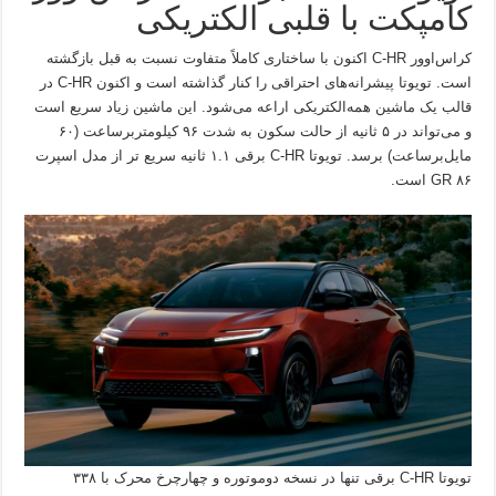
کامپکت با قلبی الکتریکی
کراس‌اوور C-HR اکنون با ساختاری کاملاً متفاوت نسبت به قبل بازگشته
است. تویوتا پیشرانه‌های احتراقی را کنار گذاشته است و اکنون C-HR در
قالب یک ماشین همه‌الکتریکی اراعه می‌شود. این ماشین زیاد سریع است
و می‌تواند در ۵ ثانیه از حالت سکون به شدت ۹۶ کیلومتربرساعت (۶۰
مایل‌برساعت) برسد. تویوتا C-HR برقی ۱.۱ ثانیه سریع تر از مدل اسپرت
GR ۸۶ است.
تویوتا C-HR برقی تنها در نسخه دوموتوره و چهارچرخ محرک با ۳۳۸