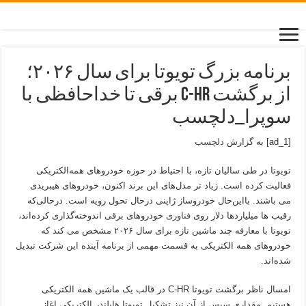
برنامه بزرگ تویوتا برای سال ۲۰۲۶؛
از برگشت C-HR برقی تا خداحافظی با
سوپرا_دلچسب
[ad_1] به گزارش
دلچسب
تویوتا در طی سالیان تازه، با احتیاط در حوزه خودروهای همه‌الکتریکی
فعالیت کرده است. زیاد تر مدل‌های این برند اکنون، خودروهای هیبریدی
می باشند. با‌این‌حال خودروساز ژاپنی درحال تحول رویه است. درحالی‌که
رقیب ها میلیاردها دلار روی
فناوری
خودروهای برقی اندوخته‌گذاری کرده‌اند،
تویوتا با معارفه چند ماشین تازه برای سال ۲۰۲۶ مشخص می کند که
خودروهای همه الکتریکی به قسمت مهمی از برنامه آینده این شرکت تبدیل
شده‌اند.
امسال ناظر برگشت تویوتا C-HR در قالب یک ماشین همه الکتریکی
هستیم. مقداری سپس از آن نیز تشکیل تویوتا هایلندر الکتریکی اغاز