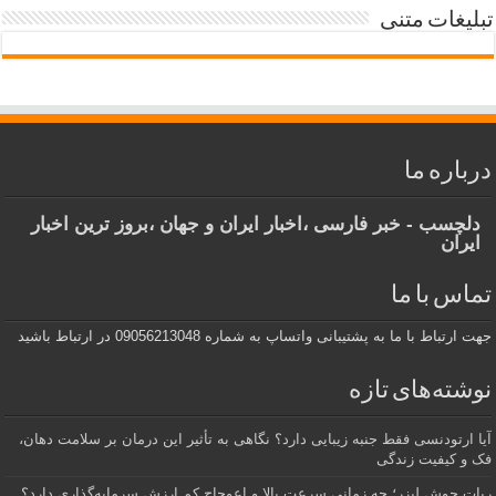
تبلیغات متنی
درباره ما
دلچسب - خبر فارسی ،اخبار ایران و جهان ،بروز ترین اخبار
ایران
تماس با ما
جهت ارتباط با ما به پشتیبانی واتساپ به شماره 09056213048 در ارتباط باشید
نوشته‌های تازه
آیا ارتودنسی فقط جنبه زیبایی دارد؟ نگاهی به تأثیر این درمان بر سلامت دهان،
فک و کیفیت زندگی
ربات جوش لیزر؛ چه زمانی سرعت بالا و اعوجاج کم ارزش سرمایه‌گذاری دارد؟