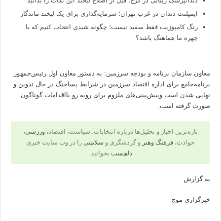
دندانپزشک زیبایی در کرج؛ قبل از اصلاح لبخند این نکات را بدانید
ایمپلنت دندان در غرب تهران؛ سرمایه‌گذاری برای یک لبخند ماندگار
رنگ کامپوزیت فقط سفید نیست؛ چگونه شیدی انتخاب کنیم که با
چهره ما هماهنگ باشد؟
معاون سازمان برنامه و بودجه سرزمین: به دستور معاون اول رئیس‌جمهور
برنامه‌جامع برای اداره
اقتصاد
سرزمین در شرایط پساجنگ در حال تدوین و
نهایی شدن است وپیش‌بینی‌های ملزوم برای روبه رو بااقدامات گوناگون
صورت گرفته است.
تازه‌ترین اخبار و تحلیل‌ها درباره انتخابات، سیاست، اقتصاد،
ورزشی
،
حوادث،
فرهنگ وهنر
و گردشگری و
سلامتی
را در وب سایت خبری
دلچسب
بخوانید.
به گزارش
خبرگزاری موج