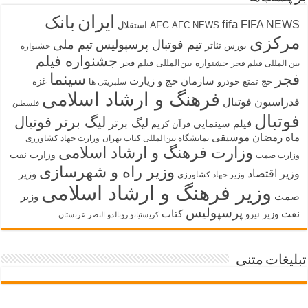
ایران
بانک
fifa
FIFA NEWS
AFC
AFC NEWS
استقلال
مرکزی
تیم فوتبال پرسپولیس
تیم ملی
تئاتر
بورس
جشنواره
جشنواره فیلم
جشنواره بین‌المللی فیلم فجر
بین المللی فیلم فجر
سینما
فجر
سازمان حج و زیارت
حج تمتع
خودرو
غزه
سلبریتی ها
فرهنگ و ارشاد اسلامی
فدراسیون فوتبال
فلسطین
فوتبال
لیگ برتر فوتبال
لیگ برتر
فیلم سینمایی
قرآن کریم
ماه رمضان
موسیقی
نمایشگاه بین‌المللی کتاب تهران
وزارت جهاد کشاورزی
وزارت فرهنگ و ارشاد اسلامی
وزارت نفت
وزارت صمت
وزیر راه و شهرسازی
وزیر اقتصاد
وزیر
وزیر جهاد کشاورزی
وزیر فرهنگ و ارشاد اسلامی
صمت
وزیر
پرسپولیس
نفت
کتاب
وزیر نیرو
کریستیانو رونالدو النصر عربستان
تبلیغات متنی