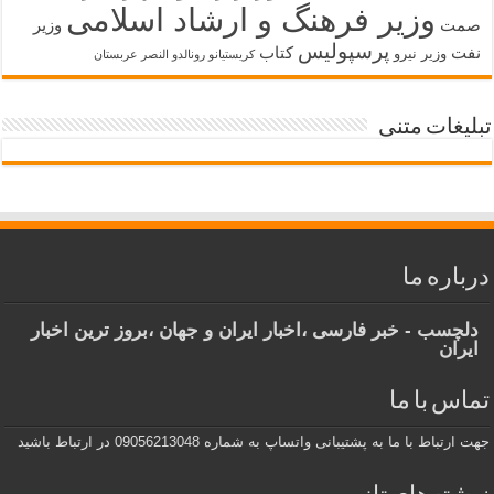
وزیر فرهنگ و ارشاد اسلامی
صمت
وزیر
پرسپولیس
نفت
کتاب
وزیر نیرو
کریستیانو رونالدو النصر عربستان
تبلیغات متنی
درباره ما
دلچسب - خبر فارسی ،اخبار ایران و جهان ،بروز ترین اخبار
ایران
تماس با ما
جهت ارتباط با ما به پشتیبانی واتساپ به شماره 09056213048 در ارتباط باشید