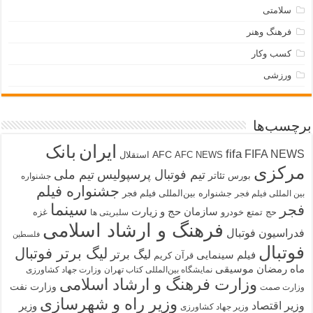
سلامتی
فرهنگ وهنر
کسب وکار
ورزشی
برچسب‌ها
ایران
بانک
fifa
FIFA NEWS
AFC
AFC NEWS
استقلال
مرکزی
تیم فوتبال پرسپولیس
تیم ملی
تئاتر
بورس
جشنواره
جشنواره فیلم
جشنواره بین‌المللی فیلم فجر
بین المللی فیلم فجر
سینما
فجر
سازمان حج و زیارت
حج تمتع
خودرو
غزه
سلبریتی ها
فرهنگ و ارشاد اسلامی
فدراسیون فوتبال
فلسطین
فوتبال
لیگ برتر فوتبال
لیگ برتر
فیلم سینمایی
قرآن کریم
ماه رمضان
موسیقی
نمایشگاه بین‌المللی کتاب تهران
وزارت جهاد کشاورزی
وزارت فرهنگ و ارشاد اسلامی
وزارت نفت
وزارت صمت
وزیر راه و شهرسازی
وزیر اقتصاد
وزیر
وزیر جهاد کشاورزی