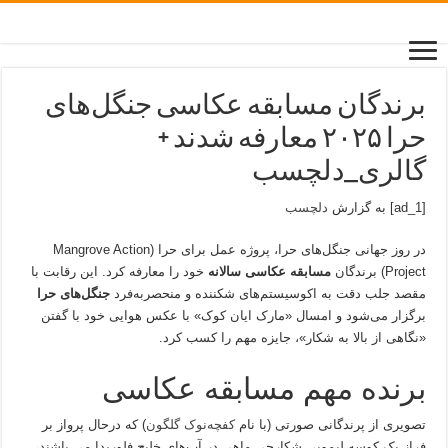
برندگان مسابقه عکاسی جنگل‌های
حرا ۲۰۲۵ معارفه شدند +
گالری_دلچسب
[ad_1] به گزارش
دلچسب
در روز جهانی جنگل‌های حرا، پروژه عمل برای حرا (Mangrove Action
Project) برندگان
مسابقه عکاسی سالانه
خود را معارفه کرد. این رقابت با
مقصد جلب دقت به اکوسیستم‌های شکننده و منحصر‌به‌فرد
جنگل‌های حرا
برگزار می‌شود و امسال «مارک ایان کوک» با عکس هوایی خود با گفتن
«نگاهی از بالا به شکار»، جایزه مهم را کسب کرد.
برنده مهم مسابقه عکاسی
تصویری از پرندگانی صورتی (با نام
کفچه‌نوک گلگون
) که درحال پرواز بر
فراز یک کوسه لیمویی شکارچی ماهی در آب‌های خلیج فلوریدا می باشند،