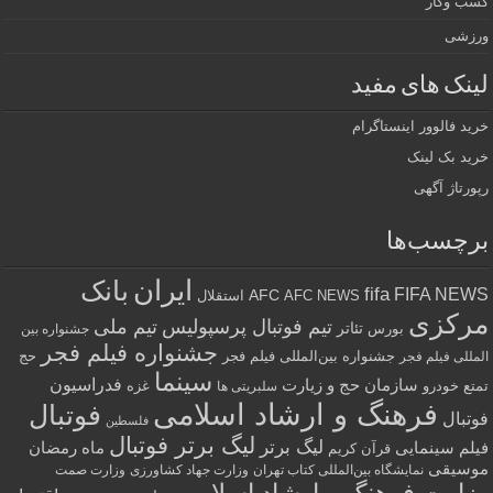
کسب وکار
ورزشی
لینک های مفید
خرید فالوور اینستاگرام
خرید بک لینک
رپورتاژ آگهی
برچسب‌ها
ایران
بانک
fifa
FIFA NEWS
AFC
AFC NEWS
استقلال
مرکزی
تیم فوتبال پرسپولیس
تیم ملی
تئاتر
بورس
جشنواره بین
جشنواره فیلم فجر
جشنواره بین‌المللی فیلم فجر
حج
المللی فیلم فجر
سینما
فدراسیون
سازمان حج و زیارت
تمتع
خودرو
غزه
سلبریتی ها
فرهنگ و ارشاد اسلامی
فوتبال
فوتبال
فلسطین
لیگ برتر فوتبال
لیگ برتر
فیلم سینمایی
ماه رمضان
قرآن کریم
موسیقی
نمایشگاه بین‌المللی کتاب تهران
وزارت جهاد کشاورزی
وزارت صمت