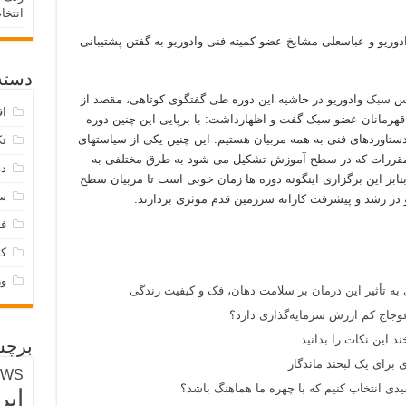
انتخا
وریو و عباسعلی مشایخ عضو کمیته فنی وادوریو به گفتن پشتیبانی
دسته‌
یس سبک وادوریو در حاشیه این دوره طی گفتگوی کوتاهی، مقصد از
اق
و قهرمانان عضو سبک گفت و اظهارداشت: با برپایی این چنین دوره
ستاوردهای فنی به همه مربیان هستیم. این چنین یکی از سیاستهای
تک
و مقررات که در سطح آموزش تشکیل می شود به طرق مختلفی به
دس
. بنابر این برگزاری اینگونه دوره ها زمان خوبی است تا مربیان سطح
س
 در رشد و پیشرفت کاراته سرزمین قدم موثری بردارند.
فر
ک
و
 به تأثیر این درمان بر سلامت دهان، فک و کیفیت زندگی
وجاج کم ارزش سرمایه‌گذاری دارد؟
د این نکات را بدانید
برچس
 برای یک لبخند ماندگار
EWS
ی انتخاب کنیم که با چهره ما هماهنگ باشد؟
ایر