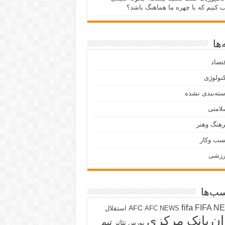
ب کنیم که با چهره ما هماهنگ باشد؟
ها
تصاد
نولوژی
ته‌بندی نشده
لامتی
هنگ وهنر
سب وکار
رزشی
ب‌ها
fifa
FIFA N
AFC
AFC NEWS
استقلال
ان
بانک مرکزی
تیم
تئاتر
بورس