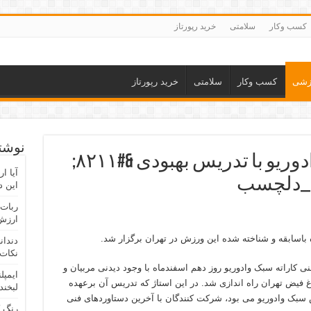
کسب وکار
سلامتی
خرید رپورتاز
زشی
کسب وکار
سلامتی
خرید رپورتاز
نوشته
برگزاری استاژ کاراته وادوریو با تدریس بهبودی &#۸۲۱۱;
آیا ا
ن_دلچسب
این د
ربات 
ارزش 
 باسابقه و شناخته شده این ورزش در تهران برگزار شد.
دندان
نکات 
نی کاراته سبک وادوریو روز دهم اسفندماه با وجود دیدنی مربیان و
ایمپل
 فیض تهران راه اندازی شد. در این استاژ که تدریس آن برعهده
لبخند
سبک وادوریو می بود، شرکت کنندگان با آخرین دستاوردهای فنی
رنگ 