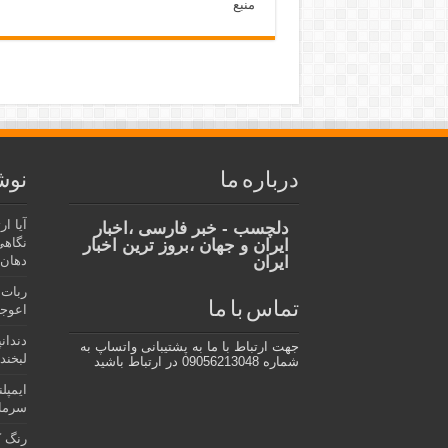
منبع
درباره ما
نوش
آیا ا
دلچسب - خبر فارسی ،اخبار
نگاهی
ایران و جهان ،بروز ترین اخبار
ایران
دهان،
ربات 
تماس با ما
اعوجا
دندان
جهت ارتباط با ما به پشتیبانی واتساپ به
لبخند 
شماره 09056213048 در ارتباط باشید
ایمپل
سرمای
رنگ ک