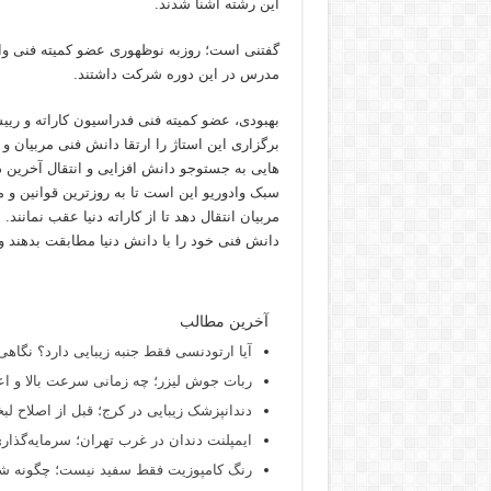
این رشته آشنا شدند.
گفتنی است؛ روزبه نوظهوری عضو کمیته فنی واد
مدرس در این دوره شرکت داشتند.
بهبودی، عضو کمیته فنی فدراسیون کاراته و ری
برگزاری این استاژ را ارتقا دانش فنی مربیان 
هایی به جستوجو دانش افزایی و انتقال آخرین د
سبک وادوریو این است تا به روزترین قوانین 
مربیان انتقال دهد تا از کاراته دنیا عقب نمانند
دانش فنی خود را با دانش دنیا مطابقت بدهند و
آخرین مطالب
آیا ارتودنسی فقط جنبه زیبایی دارد؟ نگاهی
ربات جوش لیزر؛ چه زمانی سرعت بالا و اع
دندانپزشک زیبایی در کرج؛ قبل از اصلاح لبخن
ایمپلنت دندان در غرب تهران؛ سرمایه‌گذاری
رنگ کامپوزیت فقط سفید نیست؛ چگونه شید