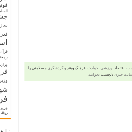
فوت
الملل
جشن
سازم
فدرا
اس
قرآن 
رمض
وزارت
است،
اقتصاد
، ورزشی، حوادث،
فرهنگ وهنر
و گردشگری و
سلامتی
را
فره
سایت خبری
دلچسب
بخوانید.
وزیر
شه
فر
وزیر
رونالد