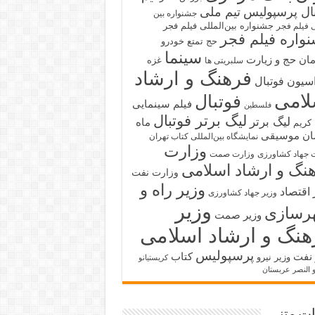
بال پرسپولیس
تیم ملی
جشنواره بین
جشنواره بین‌المللی فیلم فجر
ی فیلم فجر
واره فیلم فجر
حج تمتع
خودرو
سینما
ان حج و زیارت
غزه
سلبریتی ها
فرهنگ و ارشاد
سیون فوتبال
لامی
فوتبال
فیلم سینمایی
فلسطین
لیگ برتر فوتبال
لیگ برتر
ماه
کریم
ان
موسیقی
نمایشگاه بین‌المللی کتاب تهران
وزارت
 جهاد کشاورزی
وزارت صمت
نگ و ارشاد اسلامی
وزارت نفت
وزیر راه و
 اقتصاد
وزیر جهاد کشاورزی
وزیر
رسازی
وزیر صمت
هنگ و ارشاد اسلامی
پرسپولیس
 نفت
کتاب
وزیر نیرو
کریستیانو
و النصر عربستان