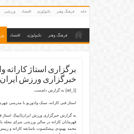
خانه
فرهنگ وهنر
تکنولوژی
اقتصاد
ورزشی
فرهنگ وهنر
تکنولوژی
اقتصاد
ور
خبرگزاری ورزش ایرا
[ad_1] به گزارش
دلچسب
استاژ فنی کاراته، سبک وادوریو با مدرسی چهره
به گزارش خبرگزاری ورزش ایران(ایپنا)، استاژ ف
قهرمانان کاراته در سالن
ورزشی
سرای محله باغ
محمد بهبودی پیشکسوت باسابقه کاراته و رییس 