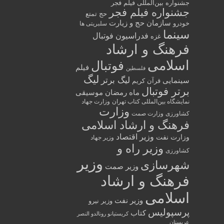
جشنواره بین‌المللی فیلم فجر
جشنواره فیلم فجر
حج تمتع
سازمان حج و زیارت
خودرو
سلبریتی ها
سینما
فدراسیون فوتبال
غزه
فرهنگ و ارشاد
اسلامی
فوتبال
فیلم
فلسطین
لیگ
لیگ برتر
سینمایی
قرآن کریم
برتر فوتبال
ماه رمضان
موسیقی
نمایشگاه بین‌المللی کتاب تهران
وزارت جهاد
وزارت
کشاورزی
وزارت صمت
فرهنگ و ارشاد اسلامی
وزیر اقتصاد
وزارت نفت
وزیر جهاد
وزیر راه و
کشاورزی
وزیر
شهرسازی
وزیر صمت
فرهنگ و ارشاد
اسلامی
وزیر نفت
وزیر نیرو
پرسپولیس
کتاب
کریستیانو رونالدو النصر
عربستان