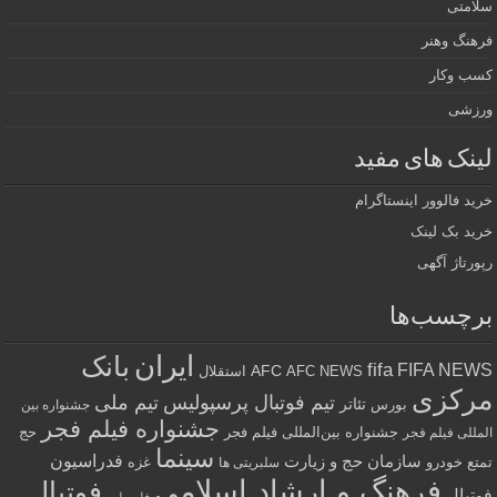
سلامتی
فرهنگ وهنر
کسب وکار
ورزشی
لینک های مفید
خرید فالوور اینستاگرام
خرید بک لینک
رپورتاژ آگهی
برچسب‌ها
ایران
بانک
fifa
FIFA NEWS
AFC
AFC NEWS
استقلال
مرکزی
تیم فوتبال پرسپولیس
تیم ملی
تئاتر
بورس
جشنواره بین
جشنواره فیلم فجر
جشنواره بین‌المللی فیلم فجر
حج
المللی فیلم فجر
سینما
فدراسیون
سازمان حج و زیارت
تمتع
خودرو
غزه
سلبریتی ها
فرهنگ و ارشاد اسلامی
فوتبال
فوتبال
فلسطین