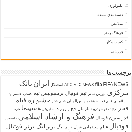
تکنولوژی
دسته‌بندی نشده
سلامتی
فرهنگ وهنر
کسب وکار
ورزشی
برچسب‌ها
ایران
بانک
fifa
FIFA NEWS
AFC
AFC NEWS
استقلال
مرکزی
تیم فوتبال پرسپولیس
تیم ملی
تئاتر
بورس
جشنواره
جشنواره فیلم
جشنواره بین‌المللی فیلم فجر
بین المللی فیلم فجر
سینما
فجر
سازمان حج و زیارت
حج تمتع
خودرو
غزه
سلبریتی ها
فرهنگ و ارشاد اسلامی
فدراسیون فوتبال
فلسطین
فوتبال
لیگ برتر فوتبال
لیگ برتر
فیلم سینمایی
قرآن کریم