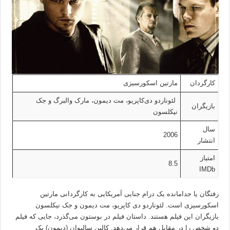
کارگردان
مارتین اسکورسیزی
لئوناردو دی‌کاپریو، مت دیمون، مارک والبرگ و جک
بازیگران
نیکلسون
سال
2006
انتشار
امتیاز
8.5
IMDb
رفتگان یا جدامانده یک درام جنایی آمریکایی به کارگردانی مارتین
اسکورسیزی است. لئوناردو دی کاپریو، مت دیمون و جک نیکلسون
بازیگران این فیلم هستند. داستان فیلم در بوستون می‌گذرد، جایی که فیلم
دو شخص را در مقابل هم قرار می‌دهد. کالین سالیوان (دیمون) یک