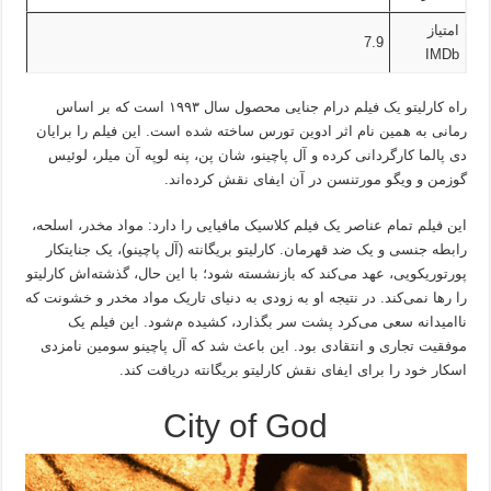
امتیاز
7.9
IMDb
راه کارلیتو یک فیلم درام جنایی محصول سال ۱۹۹۳ است که بر اساس
رمانی به همین نام اثر ادوین تورس ساخته شده است. این فیلم را برایان
دی پالما کارگردانی کرده و آل پاچینو، شان پن، پنه لوپه آن میلر، لوئیس
گوزمن و ویگو مورتنسن در آن ایفای نقش کرده‌اند.
این فیلم تمام عناصر یک فیلم کلاسیک مافیایی را دارد: مواد مخدر، اسلحه،
رابطه جنسی و یک ضد قهرمان. کارلیتو بریگانته (آل پاچینو)، یک جنایتکار
پورتوریکویی، عهد می‌کند که بازنشسته شود؛ با این حال، گذشته‌اش کارلیتو
را رها نمی‌کند. در نتیجه او به زودی به دنیای تاریک مواد مخدر و خشونت که
ناامیدانه سعی می‌کرد پشت سر بگذارد، کشیده م‌شود. این فیلم یک
موفقیت تجاری و انتقادی بود. این باعث شد که آل پاچینو سومین نامزدی
اسکار خود را برای ایفای نقش کارلیتو بریگانته دریافت کند.
City of God