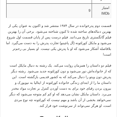
امتیاز
9
IMDb
قسمت دوم پدرخوانده در سال ۱۹۷۴ منتشر شد و اکنون به عنوان یکی از
بهترین دنباله‌های ساخته شده تا کنون شناخته می‌شود. برخی آن را بهترین
فیلم گانگستری تاریخ می‌دانند. فیلم درست پس از پایان قسمت اول شروع
می‌شود و مایکل کورلئونه (آل پاچینو) تجارت پدرش را به دست می‌گیرد. اما
بلافاصله آشکار می‌شود که او با پدرش یکی نیست. او بسیار بی رحم‌تر
است!
فیلم دو داستان را همزمان روایت می‌کند. یک رشته به دنبال مایکل است
که از خانواده‌اش دور می‌شود و دون کورلئونه جدید می‌شود. رشته دیگر
پدرش دون ویتو را دنبال می‌کند که به کشور قدیمی بازگشته است.‌ این
داستان ما را از ابتدای زندگی خانواده کورلئونه از ایتالیا به نیویورک و
بیرون بردن رقبای خود برای به دست آوردن کنترل بر تجارت مواد مخدر
می‌برد. داستان مایکل نشان می‌دهد که او کم کم متوجه می‌شود که دیگر
نمی‌خواهد بخشی از آن باشد و مهم نیست که کورلئونه چه نوع مردی
است، او هرگز نمی‌تواند از سرنوشت خود فرار کند.