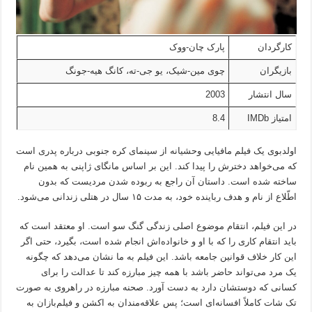
کارگردان
پارک چان-ووک
بازیگران
چوی مین-شیک، یو جی-ته، کانگ هیه-جونگ
سال انتشار
2003
امتیاز IMDb
8.4
اولدبوی یک فیلم مافیایی وحشیانه از سینمای کره‌ جنوبی درباره پدری است
که می‌خواهد دخترش را پیدا کند. این بر اساس مانگای ژاپنی به همین نام
ساخته شده است. داستان آن راجع به ربوده شدن مردیست که بدون
اطّلاع از نام و هدف رباینده خود، به مدت ۱۵ سال در هتلی زندانی می‌شود.
در این فیلم، انتقام موضوع اصلی زندگی گنگ سو است. او معتقد است که
باید انتقام کاری را که با او و خانواده‌اش انجام شده است، بگیرد، حتی اگر
این کار خلاف قوانین جامعه باشد. این فیلم به ما نشان می‌دهد که چگونه
یک مرد می‌تواند حاضر باشد با همه چیز مبارزه کند تا عدالت را برای
کسانی که دوستشان دارد به دست آورد. صحنه مبارزه در راهروی به صورت
تک شات کاملاً افسانه‌ای است؛ پس علاقه‌مندان به اکشن و فیلم‌بازان به