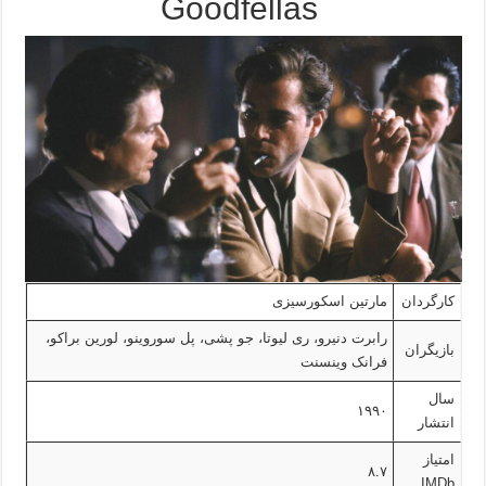
Goodfellas
کارگردان
مارتین اسکورسیزی
رابرت دنیرو، ری لیوتا، جو پشی، پل سوروینو، لورین براکو،
بازیگران
فرانک وینسنت
سال
۱۹۹۰
انتشار
امتیاز
۸.۷
IMDb