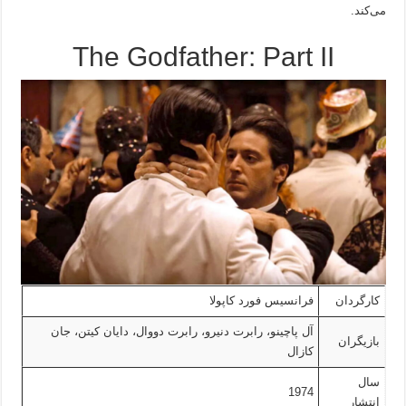
می‌کند.
The Godfather: Part II
کارگردان
فرانسیس فورد کاپولا
آل پاچینو، رابرت دنیرو، رابرت دووال، دایان کیتن، جان
بازیگران
کازال
سال
1974
انتشار