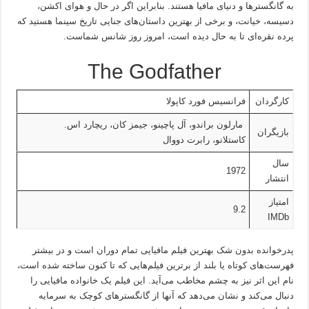
به گانگسترها و دنیای مافیا هستند. بنابراین اگر در حال و هوای اکشن،
دسیسه، خیانت، و برخی از بهترین داستان‌های جنایی تاریخ سینما هستید که
پرده نقره‌ای تا به حال دیده است، امروز روز شانس شماست.
The Godfather
کارگردان
فرانسیس فورد کاپولا
مارلون براندو، آل پاچینو، جیمز کان، ریچارد اس.
بازیگران
کاستلانو، رابرت دووال
سال
1972
انتشار
امتیاز
9.2
IMDb
پدرخوانده بدون شک بهترین فیلم مافیایی تمام دوران است و در بیشتر
فهرست‌های کوتاه یا بلند از برترین فیلم‌هایی که تا کنون ساخته شده است،
نام این اثر نیز به چشم مخاطب می‌آید. این فیلم یک خانواده مافیایی را
دنبال می‌کند و نشان می‌دهد که آنها از گانگسترهای کوچک به سرمایه