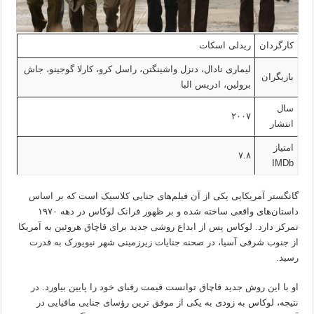
کارگردان
ریدلی اسکات
لیماری نادال، دنزل واشینگتن، راسل کرو، کارلا گوجینو، جاش
بازیگران
برولین، ادریس البا
سال
۲۰۰۷
انتشار
امتیاز
۷.۸
IMDb
گانگستر آمریکایی یکی از آن فیلم‌های جنایی کلاسیک است که بر اساس
داستان‌های واقعی ساخته شده و بر ظهور فرانک لوکاس در دهه ۱۹۷۰
تمرکز دارد. لوکاس پس از ابداع روشی جدید برای قاچاق هروئین به آمریکا
از جنوب شرقی آسیا، در صحنه جنایات زیرزمینی شهر نیویورک به قدرت
رسید.
او با این روش جدید قاچاق توانست قیمت رقبای خود را پایین بیاورد. در
نتیجه، لوکاس به زودی به یکی از موفق ترین رؤسای جنایی مافیایی در