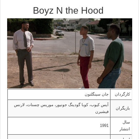
Boyz N the Hood
کارگردان
جان سینگلتون
آیس کیوب، کوبا گودینگ جونیور، موریس چسنات، لارنس
بازیگران
فیشبرن
سال
1991
انتشار