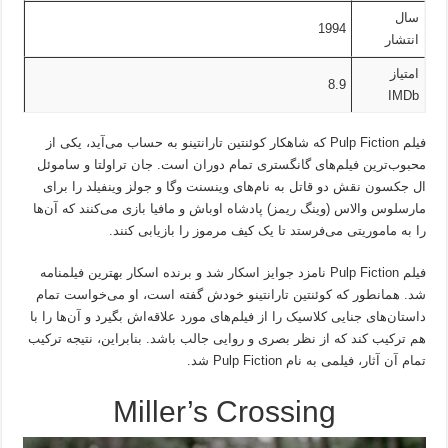
سال
1994
انتشار
امتیاز
8.9
IMDb
فیلم Pulp Fiction که شاهکار کوئنتین تارانتینو به حساب می‌آید، یکی از
محبوب‌ترین فیلم‌های گانگستری تمام دوران است. جان تراولتا و ساموئل
ال جکسون نقش دو قاتل به نام‌های وینسنت وگا و جولز وینفیلد را برای
مارسلوس والاس (وینگ ریمز) پادشاه اوباش و مافیا بازی می‌کنند که آن‌ها
را به ماموریتی می‌فرستد تا یک کیف مرموز را بازیابی کنند.
فیلم Pulp Fiction نامزد جوایز اسکار شد و برنده اسکار بهترین فیلمنامه
شد. همانطور که کوئنتین تارانتینو خودش گفته است، او می‌خواست تمام
داستان‌های جنایی کلاسیک را از فیلم‌های مورد علاقه‌اش بگیرد و آن‌ها را با
هم ترکیب کند که از نظر بصری و روایی جالب باشد. بنابراین، نتیجه ترکیب
تمام آن‌ آثار، فیلمی به نام Pulp Fiction شد.
Miller’s Crossing