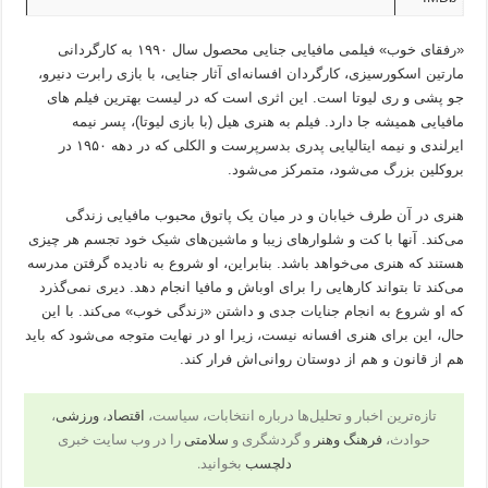
«رفقای خوب» فیلمی مافیایی جنایی محصول سال ۱۹۹۰ به کارگردانی
مارتین اسکورسیزی، کارگردان افسانه‌ای آثار جنایی، با بازی رابرت دنیرو،
جو پشی و ری لیوتا است. این اثری است که در لیست بهترین فیلم های
مافیایی همیشه جا دارد. فیلم به هنری هیل (با بازی لیوتا)، پسر نیمه
ایرلندی و نیمه ایتالیایی پدری بدسرپرست و الکلی که در دهه ۱۹۵۰ در
بروکلین بزرگ می‌شود، متمرکز می‌شود.
هنری در آن طرف خیابان و در میان یک پاتوق محبوب مافیایی زندگی
می‌کند. آنها با کت و شلوارهای زیبا و ماشین‌های شیک خود تجسم هر چیزی
هستند که هنری می‌خواهد باشد. بنابراین، او شروع به نادیده گرفتن مدرسه
می‌کند تا بتواند کارهایی را برای اوباش و مافیا انجام دهد. دیری نمی‌گذرد
که او شروع به انجام جنایات جدی و داشتن «زندگی خوب» می‌کند. با این
حال، این برای هنری افسانه نیست، زیرا او در نهایت متوجه می‌شود که باید
هم از قانون و هم از دوستان روانی‌اش فرار کند.
تازه‌ترین اخبار و تحلیل‌ها درباره انتخابات، سیاست،
اقتصاد
،
ورزشی
،
حوادث،
فرهنگ وهنر
و گردشگری و
سلامتی
را در وب سایت خبری
دلچسب
بخوانید.