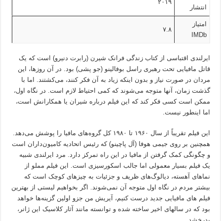
۲۰۱۹
انتشار
امتیاز
۷.۸
IMDb
ایرلندی اقتباسی از کتاب زندگی فرانک شیرن (رابرت دنیرو) است که یک
قاتل مافیایی تحت رهبری راسل بوفالینو (جو پشی) بود. در آن روزها، این
مردان در صورت نیاز و بدون اینکه زیاد به آن فکر کنند، می‌کشتند. اما با
گذشت زمان، آنها متوجه می‌شوند که کمی احتیاط لازم است. در نگاه اول،
ممکن است کسی فکر کند که این فیلم درباره شیران یا همکارانش است،
اما اینطور نیست.
این فیلم تقریباً از سال ۱۹۶۰ تا ۱۹۸۰ کل گروه‌های مافیا را پوشش می‌دهد.
همچنین بر روی جیمی هوفا (آل پاچینو) که رئیس اتحادیه کامیون‌داران است
و چگونگی کمک گرفتن از مافیا در این راه تمرکز دارد. مرد ایرلندی شبیه
یک فیلم بسیار معمولی اما جالب اسکورسیزی است. این فیلم مملو از
نماهای آهسته، دیالوگ‌های ظریف و جزئیات به چیزهای کوچک است که
بیشتر مردم در نگاه اول متوجه آن نمی‌شوند. اگر بخواهیم لیستی از بهترین
فیلم های مافیایی جدید درست کنیم، آیریش من جزو اولین گزینه‌ها خواهد
بود که در سالهای اخیر ساخته شده و توانسته مانند آثار کلاسیک این ژانر،
بدرخشد.