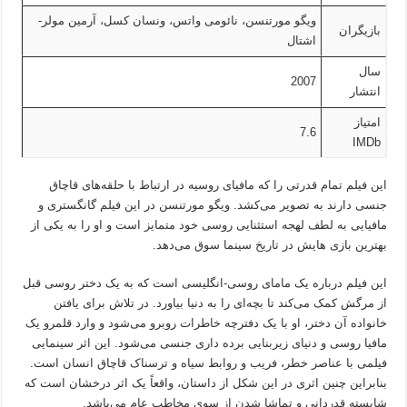
ویگو مورتنسن، نائومی واتس، ونسان کسل، آرمین مولر-
بازیگران
اشتال
سال
2007
انتشار
امتیاز
7.6
IMDb
این فیلم تمام قدرتی را که مافیای روسیه در ارتباط با حلقه‌های قاچاق
جنسی دارند به تصویر می‌کشد. ویگو مورتنسن در این فیلم گانگستری و
مافیایی به لطف لهجه استثنایی روسی خود متمایز است و او را به یکی از
بهترین بازی هایش در تاریخ سینما سوق می‌دهد.
این فیلم درباره یک مامای روسی-انگلیسی است که به یک دختر روسی قبل
از مرگش کمک می‌کند تا بچه‌ای را به دنیا بیاورد. در تلاش برای یافتن
خانواده آن دختر، او با یک دفترچه خاطرات روبرو می‌شود و وارد قلمرو یک
مافیا روسی و دنیای زیربنایی برده داری جنسی می‌شود. این اثر سینمایی
فیلمی با عناصر خطر، فریب و روابط سیاه و ترسناک قاچاق انسان است.
بنابراین چنین اثری در این شکل از داستان، واقعاً یک اثر درخشان است که
شایسته قدردانی و تماشا شدن از سوی مخاطب عام می‌باشد.