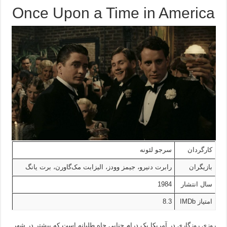
Once Upon a Time in America
کارگردان
سرجو لئونه
بازیگران
رابرت دنیرو، جیمز وودز، الیزابت مک‌گاورن، برت یانگ
سال انتشار
1984
امتیاز IMDb
8.3
روزی روزگاری در آمریکا یک درام جنایی جاه طلبانه است که بیشتر در شهر