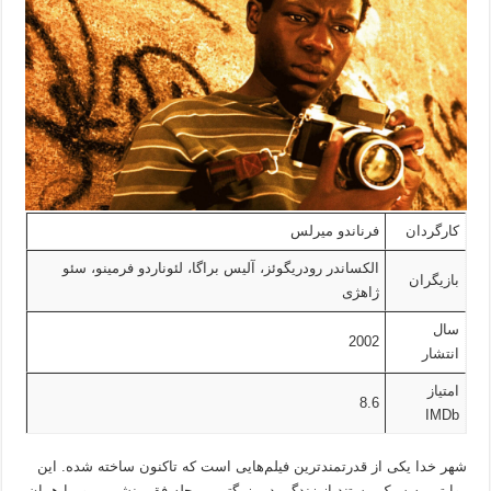
کارگردان
فرناندو میرلس
الکساندر رودریگوئز، آلیس براگا، لئوناردو فرمینو، سئو
بازیگران
ژاهژی
سال
2002
انتشار
امتیاز
8.6
IMDb
شهر خدا یکی از قدرتمندترین فیلم‌هایی است که تاکنون ساخته شده. این
روایتی به سبک مستند از زندگی در بزرگترین محله فقیر نشین ریو، یا همان