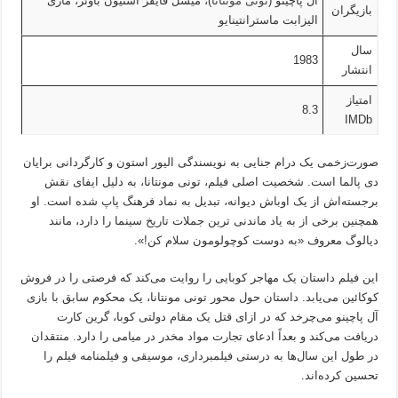
آل پاچینو (
تونی مونتانا
)، میشل فایفر استیون باوئر، ماری
بازیگران
الیزابت ماسترانتینایو
سال
1983
انتشار
امتیاز
8.3
IMDb
صورت‌زخمی یک درام جنایی به نویسندگی الیور استون و کارگردانی برایان
دی پالما است. شخصیت اصلی فیلم، تونی مونتانا، به دلیل ایفای نقش
برجسته‌اش از یک اوباش دیوانه، تبدیل به نماد فرهنگ پاپ شده است. او
همچنین برخی از به یاد ماندنی ترین جملات تاریخ سینما را دارد، مانند
دیالوگ معروف «به دوست کوچولومون سلام کن!».
این فیلم داستان یک مهاجر کوبایی را روایت می‌کند که فرصتی را در فروش
کوکائین می‌یابد. داستان حول محور تونی مونتانا، یک محکوم سابق با بازی
آل پاچینو می‌چرخد که در ازای قتل یک مقام دولتی کوبا، گرین کارت
دریافت می‌کند و بعداً ادعای تجارت مواد مخدر در میامی را دارد. منتقدان
در طول این سال‌ها به درستی فیلمبرداری، موسیقی و فیلمنامه فیلم را
تحسین کرده‌اند.