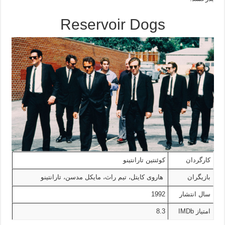
Reservoir Dogs
کارگردان
کوئنتین تارانتینو
بازیگران
هاروی کایتل، تیم راث، مایکل مدسن، تارانتینو
سال انتشار
1992
امتیاز IMDb
8.3