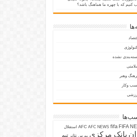
ب کنیم که با چهره ما هماهنگ باشد؟
ها
تصاد
نولوژی
ته‌بندی نشده
لامتی
هنگ وهنر
سب وکار
رزشی
ب‌ها
fifa
FIFA N
AFC
AFC NEWS
استقلال
ان
بانک مرکزی
تیم
تئاتر
بورس