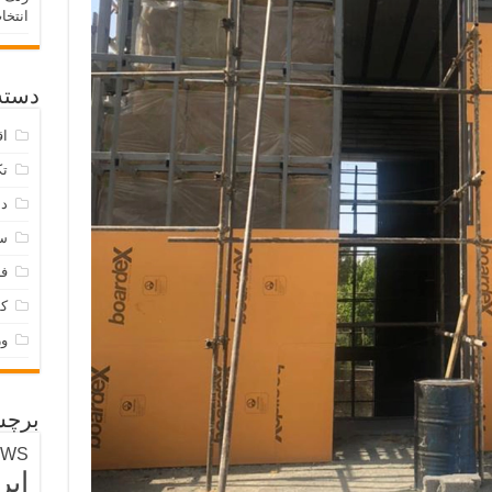
انتخا
دسته‌
اق
تک
دس
س
فر
ک
و
برچس
EWS
ایر