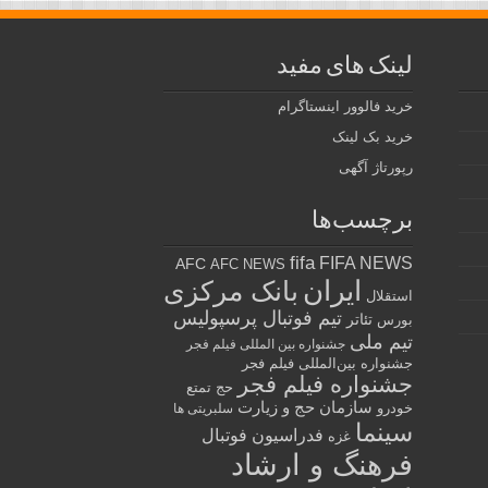
لینک های مفید
خرید فالوور اینستاگرام
خرید بک لینک
رپورتاژ آگهی
برچسب‌ها
fifa
FIFA NEWS
AFC
AFC NEWS
ایران
بانک مرکزی
استقلال
تیم فوتبال پرسپولیس
تئاتر
بورس
تیم ملی
جشنواره بین المللی فیلم فجر
جشنواره بین‌المللی فیلم فجر
جشنواره فیلم فجر
حج تمتع
سازمان حج و زیارت
خودرو
سلبریتی ها
سینما
فدراسیون فوتبال
غزه
فرهنگ و ارشاد