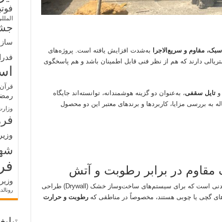
فوت
الملل
جشن
سازم
بک، مقاوم و سریع‌الاجرا
به‌شدت افزایش یافته است. پروژه‌های
فدرا
متریالی دارند که هم از نظر فنی قابل اطمینان باشد و هم پاسخگوی
اس
قرآن 
تایل سقفی
، به‌عنوان دو گزینه هوشمندانه، توانسته‌اند جایگاه
رمض
له به بررسی مزایا، کاربردها و برندهای معتبر این دو محصول
وزارت
فره
وزیر
شه
فر
قاوم در برابر رطوبت و آتش
وزیر
نوعی تخته سیمانی مسلح به الیاف معدنی است که برای سیستم‌های ساخت‌وساز خشک (Drywall) طراحی
رونالد
های گچی یا چوبی هستند، مخصوصاً در مناطقی که
رطوبت و حرارت