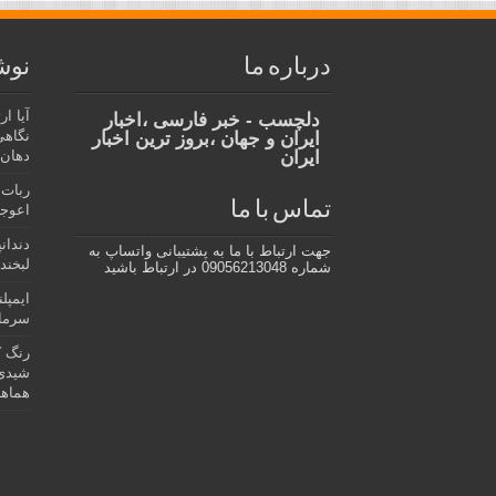
درباره ما
نوش
آیا ا
دلچسب - خبر فارسی ،اخبار
نگاهی
ایران و جهان ،بروز ترین اخبار
ایران
دهان،
ربات 
تماس با ما
اعوجا
دندان
جهت ارتباط با ما به پشتیبانی واتساپ به
لبخند 
شماره 09056213048 در ارتباط باشید
ایمپل
سرمای
رنگ ک
شیدی 
هماهن