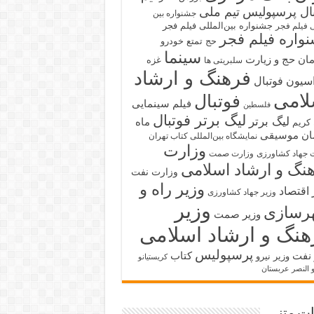
بال پرسپولیس
تیم ملی
جشنواره بین
جشنواره بین‌المللی فیلم فجر
ی فیلم فجر
واره فیلم فجر
حج تمتع
خودرو
سینما
ان حج و زیارت
غزه
سلبریتی ها
فرهنگ و ارشاد
سیون فوتبال
لامی
فوتبال
فیلم سینمایی
فلسطین
لیگ برتر فوتبال
لیگ برتر
ماه
کریم
ان
موسیقی
نمایشگاه بین‌المللی کتاب تهران
وزارت
 جهاد کشاورزی
وزارت صمت
نگ و ارشاد اسلامی
وزارت نفت
وزیر راه و
 اقتصاد
وزیر جهاد کشاورزی
وزیر
رسازی
وزیر صمت
هنگ و ارشاد اسلامی
پرسپولیس
 نفت
کتاب
وزیر نیرو
کریستیانو
و النصر عربستان