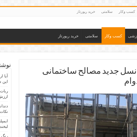
کسب وکار
سلامتی
خرید رپورتاز
زشی
کسب وکار
سلامتی
خرید رپورتاز
نوشته
نسل جدید مصالح ساختمانی
آیا ا
وام
این د
ربات 
ارزش 
دندان
نکات 
ایمپل
لبخند
رنگ 