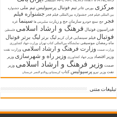
AFC
AFC NEWS
استقلال
مرکزی
تیم فوتبال پرسپولیس
تیم ملی
تئاتر
بورس
جشنواره
جشنواره فیلم
جشنواره بین‌المللی فیلم فجر
بین المللی فیلم فجر
سینما
فجر
سازمان حج و زیارت
حج تمتع
خودرو
غزه
سلبریتی ها
فرهنگ و ارشاد اسلامی
فدراسیون فوتبال
فلسطین
فوتبال
لیگ برتر فوتبال
لیگ برتر
فیلم سینمایی
قرآن کریم
ماه رمضان
موسیقی
نمایشگاه بین‌المللی کتاب تهران
وزارت جهاد کشاورزی
وزارت فرهنگ و ارشاد اسلامی
وزارت نفت
وزارت صمت
وزیر راه و شهرسازی
وزیر اقتصاد
وزیر
وزیر جهاد کشاورزی
وزیر فرهنگ و ارشاد اسلامی
صمت
وزیر
پرسپولیس
نفت
کتاب
وزیر نیرو
کریستیانو رونالدو النصر عربستان
تبلیغات متنی