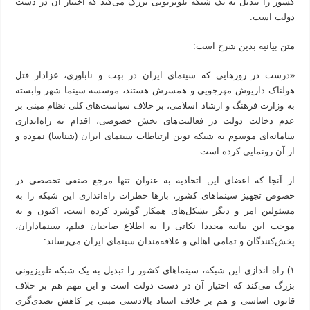
کشور را تبدیل به یک شبکه تلویزیونی بزرگ می‌کند که اختیار آن در دست
دولت است.
متن بیانیه بدین شرح است:
«درست در روزهایی که سینمای ایران در بهت و ناباوری، عزادار قتل
هولناک داریوش مهرجویی و همسرش هستند، موسسه سینما شهر وابسته
به وزارت فرهنگ و ارشاد اسلامی، بر خلاف سیاست‌های کلی نظام مبنی بر
عدم دخالت دولت در فعالیت‌های بخش خصوصی، اقدام به راه‌اندازی
سامانه‌ای موسوم به شبکه نوین ارتباطات سینمای ایران (شناسا) نموده و
از آن رونمایی کرده است.
از آنجا که اعضای این اتحادیه به عنوان تنها مرجع صنفی تخصصی در
خصوص تجهیز سینماهای کشور، بارها خطرات راه‌اندازی این شبکه را به
مسئولین امر و دیگر تشکل‌های همکار گوشزد کرده است، اکنون و به
موجب این بیانیه مجددا نکاتی را به اطلاع صاحبان فیلم، سینماداران،
پخش‌کنندگان و تمامی اهالی و علاقه‌مندان سینمای ایران می‌رساند:
۱) راه اندازی این شبکه، سینماهای کشور را تبدیل به یک شبکه تلویزیونی
بزرگ می‌کند که اختیار آن در دست دولت است و این مهم هم بر خلاف
قانون اساسی و هم بر خلاف اسناد بالادستی مبنی بر کاهش تصدی‌گری