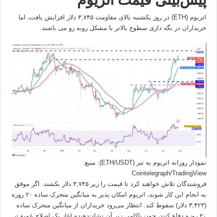
اتریوم (ETH) در روز یکشنبه بالای مقاومت ۳,۷۴۵ دلار افزایش یافت، اما
خریداران در نگه داری سطوح بالاتر با مشکل روبه رو می باشند.
نمودار روزانه اتریوم به تتر (ETH/USDT). منبع:
Cointelegraph/TradingView
فروشندگان تلاش خواهند کرد تا قیمت را زیر ۳,۷۴۵ دلار بکشند. اگر موفق
به انجام این کار شوند، اتریوم امکان پذیر به میانگین متحرک ساده ۲۰ روزه
(۳,۴۲۳ دلار) سقوط کند. انتظار می‌رود خریداران از میانگین متحرک ساده
۲۰ روزه دفاع کنند، چون ناکامی زیر آن نشان‌دهنده اغاز یک اصلاح عمیق‌تر