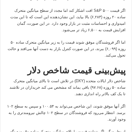
اگر قیمت S&P ۵۰۰ افت اشکار کند اما مجدد از سطح میانگین متحرک
ساده ۲۰ روزه (۶,۲۸۳) بالا بیاید، این نشان‌دهنده این است که تا این مدت
امیدواری و احساسات مثبت در بازار وجود دارد. در این صورت، گمان
افزایش قیمت به ۶,۵۰۰ زیاد تر می‌شود.
اما اگر فروشندگان موفق شوند قیمت را به زیر میانگین متحرک ساده ۵۰
روزه (۶,۰۹۹) ببرند، در این صورت کنترل بازار به دست آنها می‌افتد و حالت
تحول می‌کند.
پیش‌بینی قیمت شاخص دلار
شاخص دلار ایالات متحده (DXY) در تلاش است تا بالای میانگین متحرک
ساده ۵۰ روزه (۹۷.۶۸) باقی بماند که مشخص می کند خریداران در تلاشند
تا یک کف بالاتر راه اندازی دهند.
اگر آنها موفق شوند، این شاخص می‌تواند به ۱۰۰.۵۴ و سپس به سطح ۱۰۲
برسد. انتظار می‌رود که فروشندگان در سطح ۱۰۲ چالش نیرومندتری را به
وجود آورند.
از نظر دیگر، اگر نتوانند قیمت را بالای میانگین متحرک ساده ۵۰ روزه نگه