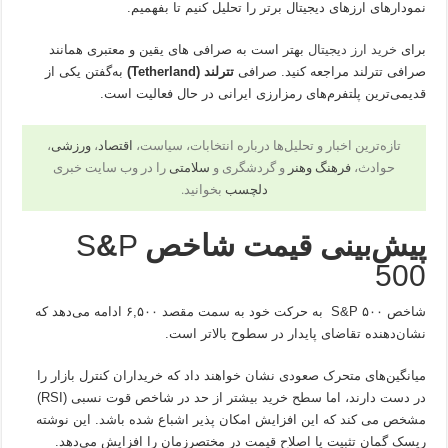
نمودارهای ارزهای دیجیتال برتر را تحلیل کنیم تا بفهمیم.
برای
خرید ارز دیجیتال
بهتر است به صرافی های یقین و معتبری همانند
صرافی تترلند مراجعه کنید. صرافی
تترلند (Tetherland)
به‌گفتن یکی از
قدیمی‌ترین پلتفرم‌های رمزارزی ایرانی در حال فعالیت است.
تازه‌ترین اخبار و تحلیل‌ها درباره انتخابات، سیاست،
اقتصاد
،
ورزشی
،
حوادث،
فرهنگ وهنر
و گردشگری و
سلامتی
را در وب سایت خبری
دلچسب
بخوانید.
پیش‌بینی قیمت شاخص
P
&
S
500
شاخص S&P ۵۰۰ به حرکت خود به سمت مقصد ۶,۵۰۰ ادامه می‌دهد که
نشان‌دهنده تقاضای پایدار در سطوح بالاتر است.
میانگین‌های متحرک صعودی نشان خواهند داد که خریداران کنترل بازار را
در دست دارند، اما سطح خرید بیشتر از حد در شاخص قوت نسبی (RSI)
مشخص می کند که این افزایش امکان پذیر اشباع شده باشد. این نوشته
ریسک گمان تثبیت یا اصلاح قیمت در مختصر‌زمان را افزایش می‌دهد.