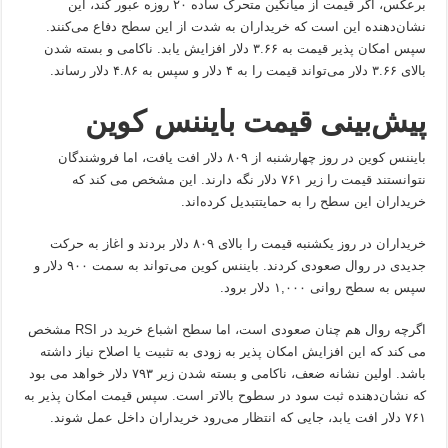
برعکس، اگر قیمت از میانگین متحرک ساده ۲۰ روزه عبور کند، این
نشان‌دهنده این است که خریداران به شدت از این سطح دفاع می‌کنند.
سپس امکان پذیر قیمت به ۳.۶۶ دلار افزایش یابد. ناکامی و بسته شدن
بالای ۳.۶۶ دلار می‌تواند قیمت را به ۴ دلار و سپس به ۴.۸۶ دلار رساند.
پیش‌بینی قیمت بایننس کوین
بایننس کوین در روز چهارشنبه از ۸۰۹ دلار افت یافت، اما فروشندگان
نتوانستند قیمت را زیر ۷۶۱ دلار نگه دارند. این مشخص می کند که
خریداران این سطح را به حمایتتبدیل کرده‌اند.
خریداران در روز یکشنبه قیمت را بالای ۸۰۹ دلار بردند و اغاز به حرکت
جدیدی در روال صعودی کردند. بایننس کوین می‌تواند به سمت ۹۰۰ دلار و
سپس به سطح روانی ۱,۰۰۰ دلار برود.
اگرچه روال هم چنان صعودی است، اما سطح اشباع خرید در RSI مشخص
می کند که این افزایش امکان پذیر به زودی به تثبیت یا اصلاح نیاز داشته
باشد. اولین نشانه ضعف، ناکامی و بسته شدن زیر ۷۹۳ دلار خواهد می بود
که نشان‌دهنده ثبت سود در سطوح بالاتر است. سپس قیمت امکان پذیر به
۷۶۱ دلار افت یابد، جایی که انتظار می‌رود خریداران داخل عمل شوند.