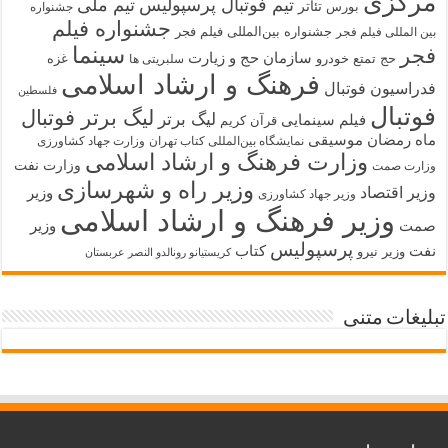
مرکزی
تیم فوتبال پرسپولیس
تیم ملی
تئاتر
بورس
جشنواره
جشنواره فیلم
جشنواره بین‌المللی فیلم فجر
بین المللی فیلم فجر
سینما
فجر
سازمان حج و زیارت
حج تمتع
خودرو
غزه
سلبریتی ها
فرهنگ و ارشاد اسلامی
فدراسیون فوتبال
فلسطین
فوتبال
لیگ برتر فوتبال
لیگ برتر
فیلم سینمایی
قرآن کریم
ماه رمضان
موسیقی
نمایشگاه بین‌المللی کتاب تهران
وزارت جهاد کشاورزی
وزارت فرهنگ و ارشاد اسلامی
وزارت نفت
وزارت صمت
وزیر راه و شهرسازی
وزیر اقتصاد
وزیر
وزیر جهاد کشاورزی
وزیر فرهنگ و ارشاد اسلامی
صمت
وزیر
پرسپولیس
نفت
کتاب
وزیر نیرو
کریستیانو رونالدو النصر عربستان
تبلیغات متنی