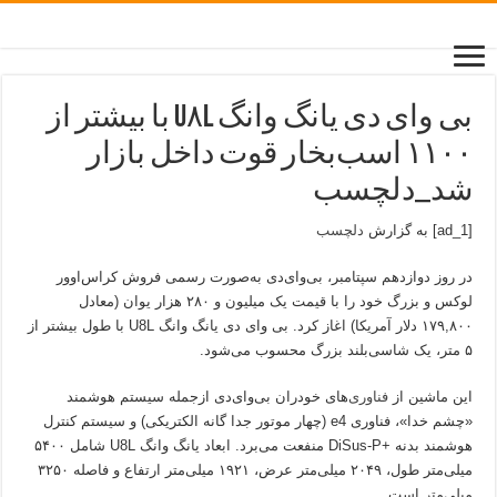
بی وای دی یانگ وانگ U۸L با بیشتر از
۱۱۰۰ اسب‌بخار قوت داخل بازار
شد_دلچسب
[ad_1] به گزارش
دلچسب
در روز دوازدهم سپتامبر، بی‌وای‌دی به‌صورت رسمی فروش کراس‌اوور
لوکس و بزرگ خود را با قیمت یک میلیون و ۲۸۰ هزار یوان (معادل
۱۷۹,۸۰۰ دلار آمریکا) اغاز کرد. بی وای دی یانگ وانگ U8L با طول بیشتر از
۵ متر، یک شاسی‌بلند بزرگ محسوب می‌شود.
این ماشین از
فناوری
‌های خودران بی‌وای‌دی ازجمله سیستم هوشمند
«چشم خدا»، فناوری e4 (چهار موتور جدا گانه الکتریکی) و سیستم کنترل
هوشمند بدنه +DiSus-P منفعت می‌برد. ابعاد یانگ وانگ U8L شامل ۵۴۰۰
میلی‌متر طول، ۲۰۴۹ میلی‌متر عرض، ۱۹۲۱ میلی‌متر ارتفاع و فاصله ۳۲۵۰
میلی‌متر است.