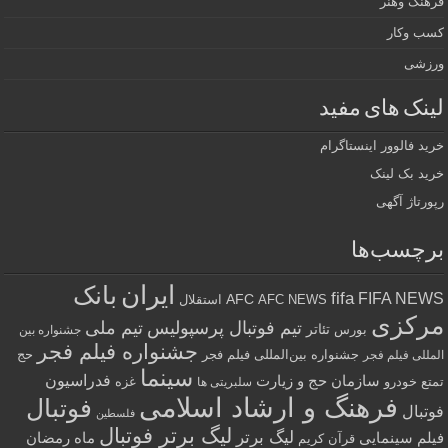
فرهنگ وهنر
کسب وکار
ورزشی
لینک های مفید
خرید فالوور اینستاگرام
خرید بک لینک
رپورتاژ آگهی
برچسب‌ها
ایران
بانک
fifa
FIFA NEWS
AFC
AFC NEWS
استقلال
مرکزی
تیم فوتبال پرسپولیس
تیم ملی
تئاتر
بورس
جشنواره بین
جشنواره فیلم فجر
جشنواره بین‌المللی فیلم فجر
حج
المللی فیلم فجر
سینما
فدراسیون
سازمان حج و زیارت
تمتع
خودرو
غزه
سلبریتی ها
فرهنگ و ارشاد اسلامی
فوتبال
فوتبال
فلسطین
لیگ برتر فوتبال
لیگ برتر
فیلم سینمایی
ماه رمضان
قرآن کریم