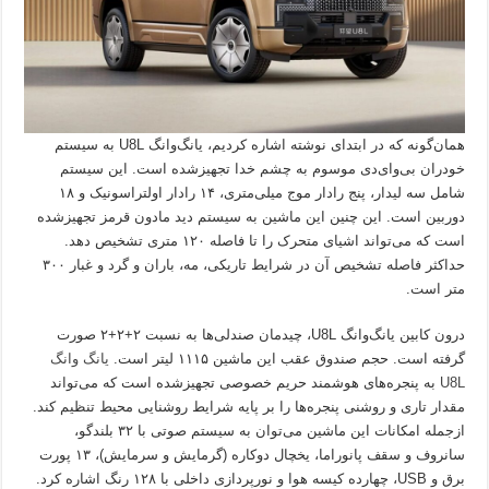
همان‌گونه که در ابتدای نوشته اشاره کردیم، یانگ‌وانگ U8L به سیستم
خودران بی‌وای‌دی موسوم به چشم خدا تجهیزشده است. این سیستم
شامل سه لیدار، پنج رادار موج میلی‌متری، ۱۴ رادار اولتراسونیک و ۱۸
دوربین است. این چنین این ماشین به سیستم دید مادون قرمز تجهیزشده
است که می‌تواند اشیای متحرک را تا فاصله ۱۲۰ متری تشخیص دهد.
حداکثر فاصله تشخیص آن در شرایط تاریکی، مه، باران و گرد و غبار ۳۰۰
متر است.
درون کابین یانگ‌وانگ U8L، چیدمان صندلی‌ها به نسبت ۲+۲+۲ صورت
گرفته است. حجم صندوق عقب این ماشین ۱۱۱۵ لیتر است.
یانگ وانگ
U8L
به پنجره‌های هوشمند حریم خصوصی تجهیزشده است که می‌تواند
مقدار تاری و روشنی پنجره‌ها را بر پایه شرایط روشنایی محیط تنظیم کند.
ازجمله امکانات این ماشین می‌توان به سیستم صوتی با ۳۲ بلندگو،
سانروف و سقف پانوراما، یخچال دوکاره (گرمایش و سرمایش)، ۱۳ پورت
برق و USB، چهارده کیسه هوا و نورپردازی داخلی با ۱۲۸ رنگ اشاره کرد.