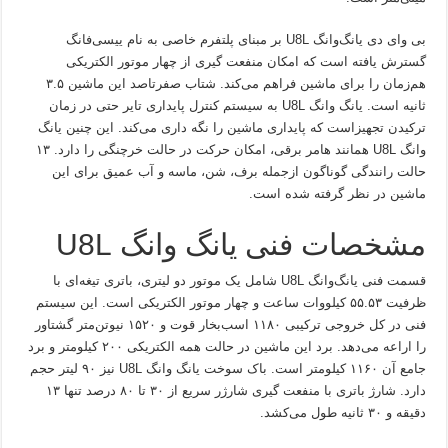
بی وای دی یانگ‌وانگ U8L بر مبنای پلتفرم خاصی به نام ییسی‌فانگ
گسترش یافته است که امکان منفعت گیری از چهار موتور الکتریکی
هم‌زمان را برای ماشین فراهم می‌کند. شتاب صفرتاصد این ماشین ۳.۵
ثانیه است. یانگ وانگ U8L به سیستم کنترل پایداری تایر حتی در زمان
ترکیدن تجهیزاست که پایداری ماشین را نگه داری می‌کند. این چنین یانگ
وانگ U8L همانند هامر برقی، امکان حرکت در حالت خرچنگی را دارد. ۱۳
حالت رانندگی گوناگون ازجمله برف، شن، ماسه و آب عمیق برای این
ماشین در نظر گرفته شده است.
مشخصات فنی یانگ وانگ U8L
قسمت فنی یانگ‌وانگ U8L شامل یک موتور دو لیتری، باتری تیغه‌ای با
ظرفیت ۵۵.۵۳ کیلووات ساعت و چهار موتور الکتریکی است. این سیستم
فنی در کل خروجی ترکیبی ۱۱۸۰ اسب‌بخار قوت و ۱۵۲۰ نیوتن‌متر گشتاور
را اراعه می‌دهد. برد این ماشین در حالت همه الکتریکی ۲۰۰ کیلومتر و برد
جامع آن ۱۱۶۰ کیلومتر است. باک سوخت یانگ وانگ U8L نیز ۹۰ لیتر حجم
دارد. شارژ باتری با منفعت گیری شارژر سریع از ۳۰ تا ۸۰ درصد تنها ۱۳
دقیقه و ۳۰ ثانیه طول می‌کشد.