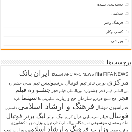
دسته‌بندی نشده
سلامتی
فرهنگ وهنر
کسب وکار
ورزشی
برچسب‌ها
ایران
بانک
fifa
FIFA NEWS
AFC
AFC NEWS
استقلال
مرکزی
تیم فوتبال پرسپولیس
تیم ملی
تئاتر
بورس
جشنواره
جشنواره فیلم
جشنواره بین‌المللی فیلم فجر
بین المللی فیلم فجر
سینما
فجر
سازمان حج و زیارت
حج تمتع
خودرو
غزه
سلبریتی ها
فرهنگ و ارشاد اسلامی
فدراسیون فوتبال
فلسطین
فوتبال
لیگ برتر فوتبال
لیگ برتر
فیلم سینمایی
قرآن کریم
ماه رمضان
موسیقی
نمایشگاه بین‌المللی کتاب تهران
وزارت جهاد کشاورزی
وزارت فرهنگ و ارشاد اسلامی
وزارت نفت
وزارت صمت