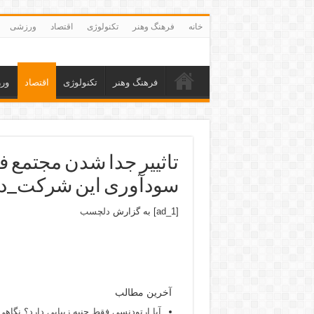
خانه
فرهنگ وهنر
تکنولوژی
اقتصاد
ورزشی
فرهنگ وهنر
تکنولوژی
اقتصاد
ور
تاثییر جدا شدن مجتمع فو
سودآوری این شرکت_
[ad_1] به گزارش
دلچسب
آخرین مطالب
آیا ارتودنسی فقط جنبه زیبایی دارد؟ نگاهی