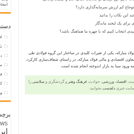
انتخا
وجاج کم ارزش سرمایه‌گذاری دارد؟
د این نکات را بدانید
 برای یک لبخند ماندگار
دسته‌
ی انتخاب کنیم که با چهره ما هماهنگ باشد؟
اق
تک
اد مبارکه، یکی از تغیرات کلیدی در ساختار این گروه فولادی طی
دس
عاون اقتصادی و مالی فولاد مبارکه، در راستای شفاف‌سازی کارکرد،
س
ورود سبا به بازار اندوخته انجام شده است.
فر
است،
اقتصاد
،
ورزشی
، حوادث،
فرهنگ وهنر
و گردشگری و
سلامتی
را
ک
سایت خبری
دلچسب
بخوانید.
و
برچس
EWS
ایر