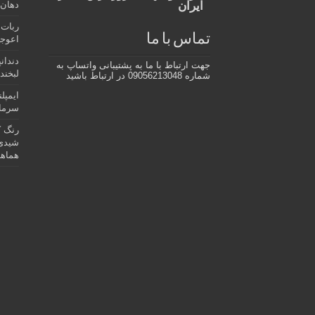
ایران
دهان،
ربات 
تماس با ما
اعوجا
دندان
جهت ارتباط با ما به پشتیبانی واتساپ به
لبخند 
شماره 09056213048 در ارتباط باشید
ایمپل
سرمای
رنگ ک
شیدی 
هماهن