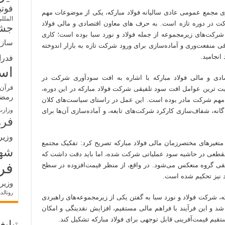
فوت
اری مجمع عمومی عادی سالیانه فولاد مبارکه، یکی از موضوعات مهم
الملل
 در دوره تازه است. به حرف های معاون اقتصادی و مالی فولاد
جشن
رکت‌های زیرمجموعه از جمله فولاد و نورد سبا بوده است؛ کاری
سازم
 منفعت‌وری و آماده‌سازی برای ورود شرکت تازه به بازار اندوخته
انجامید.
فدرا
اس
دی و مالی فولاد مبارکه با اشاره به افت سودآوری شرکت در
قرآن 
میت ترین عوامل افت سود تلفیقی شرکت فولاد مبارکه در این دوره،
رمض
ه مهم شرکت مادر بوده است. این عمل در راستای سیاست‌های کلان
وزارت
انه، شفاف‌سازی کارکرد شرکت‌های تابعه، و آماده‌سازی آن‌ها برای
فره
وزیر
 متغیرهای مختصر‌زمان مالی فولاد مبارکه تصریح کرد: تفکیک مجتمع
شه
 مقطعی در حاشیه سود عملیاتی شرکت شده، اما باید دقت داشت که
فر
قی گروه منعکس می‌شود. در واقع، از منظر قیمت‌افزوده در سطح
 نیز تحکیم شده است.
وزیر
رونالد
ه، شرکت فولاد و نورد سبا به گفتن یکی از زیرمجموعه‌های راهبردی
د شد و این فرآیند با فراهم مالی مستقیم، افزایش نقدینگی و امکان
ستقیم قیمت‌آفرینی قابل توجهی برای فولاد مبارکه تشکیل کند.