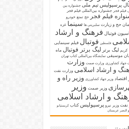
بال پرسپولیس
تیم ملی
جشنواره بین
جشنواره بین‌المللی فیلم فجر
ی فیلم فجر
واره فیلم فجر
حج تمتع
خودرو
سینما
ان حج و زیارت
غزه
سلبریتی ها
فرهنگ و ارشاد
سیون فوتبال
لامی
فوتبال
فیلم سینمایی
فلسطین
لیگ برتر فوتبال
لیگ برتر
ماه
کریم
ان
موسیقی
نمایشگاه بین‌المللی کتاب تهران
وزارت
 جهاد کشاورزی
وزارت صمت
نگ و ارشاد اسلامی
وزارت نفت
وزیر راه و
 اقتصاد
وزیر جهاد کشاورزی
وزیر
رسازی
وزیر صمت
هنگ و ارشاد اسلامی
پرسپولیس
 نفت
کتاب
وزیر نیرو
کریستیانو
و النصر عربستان