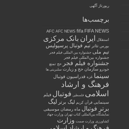
رپورتاژ آگهی
برچسب‌ها
fifa
FIFA NEWS
AFC
AFC NEWS
ایران
بانک مرکزی
استقلال
تیم فوتبال پرسپولیس
تئاتر
بورس
تیم ملی
جشنواره بین المللی فیلم فجر
جشنواره بین‌المللی فیلم فجر
جشنواره فیلم فجر
حج تمتع
سازمان حج و زیارت
خودرو
سلبریتی ها
سینما
فدراسیون فوتبال
غزه
فرهنگ و ارشاد
اسلامی
فوتبال
فیلم
فلسطین
لیگ
لیگ برتر
سینمایی
قرآن کریم
برتر فوتبال
ماه رمضان
موسیقی
نمایشگاه بین‌المللی کتاب تهران
وزارت جهاد
وزارت
کشاورزی
وزارت صمت
فرهنگ و ارشاد اسلامی