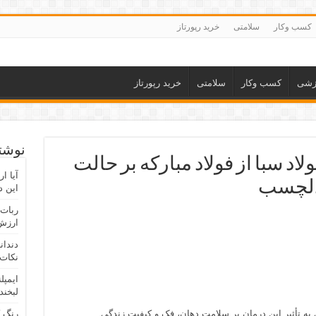
کسب وکار
سلامتی
خرید رپورتاز
زشی
کسب وکار
سلامتی
خرید رپورتاز
نوشته
لاد سبا از فولاد مبارکه بر حالت
آیا ا
دلچسب
این د
ربات 
ارزش 
دندان
نکات 
ایمپل
لبخند
 به تأثیر این درمان بر سلامت دهان، فک و کیفیت زندگی
رنگ 