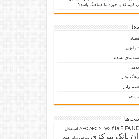
ب کنیم که با چهره ما هماهنگ باشد؟
ها
تصاد
نولوژی
ته‌بندی نشده
لامتی
هنگ وهنر
سب وکار
رزشی
ب‌ها
fifa
FIFA N
AFC
AFC NEWS
استقلال
ان
بانک مرکزی
تیم
تئاتر
بورس