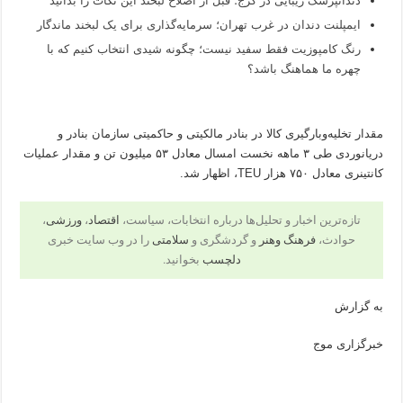
دندانپزشک زیبایی در کرج؛ قبل از اصلاح لبخند این نکات را بدانید
ایمپلنت دندان در غرب تهران؛ سرمایه‌گذاری برای یک لبخند ماندگار
رنگ کامپوزیت فقط سفید نیست؛ چگونه شیدی انتخاب کنیم که با
چهره ما هماهنگ باشد؟
مقدار تخلیه‌وبارگیری کالا در بنادر مالکیتی و حاکمیتی سازمان بنادر و
دریانوردی طی ۳ ماهه نخست امسال معادل ۵۳ میلیون تن و مقدار عملیات
کانتینری معادل ۷۵۰ هزار TEU، اظهار شد.
تازه‌ترین اخبار و تحلیل‌ها درباره انتخابات، سیاست،
اقتصاد
،
ورزشی
،
حوادث،
فرهنگ وهنر
و گردشگری و
سلامتی
را در وب سایت خبری
دلچسب
بخوانید.
به گزارش
خبرگزاری موج