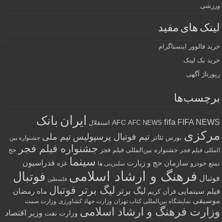
ورزشی
لینک های مفید
خرید فالوور اینستاگرام
خرید بک لینک
رپورتاژ آگهی
برچسب‌ها
ایران
بانک
fifa
FIFA NEWS
AFC
AFC NEWS
استقلال
مرکزی
تیم فوتبال پرسپولیس
تیم ملی
تئاتر
بورس
جشنواره بین
جشنواره فیلم فجر
جشنواره بین‌المللی فیلم فجر
حج
المللی فیلم فجر
سینما
فدراسیون
سازمان حج و زیارت
تمتع
خودرو
غزه
سلبریتی ها
فرهنگ و ارشاد اسلامی
فوتبال
فوتبال
فلسطین
لیگ برتر فوتبال
لیگ برتر
فیلم سینمایی
ماه رمضان
قرآن کریم
موسیقی
نمایشگاه بین‌المللی کتاب تهران
وزارت جهاد کشاورزی
وزارت صمت
وزارت فرهنگ و ارشاد اسلامی
وزیر اقتصاد
وزارت نفت