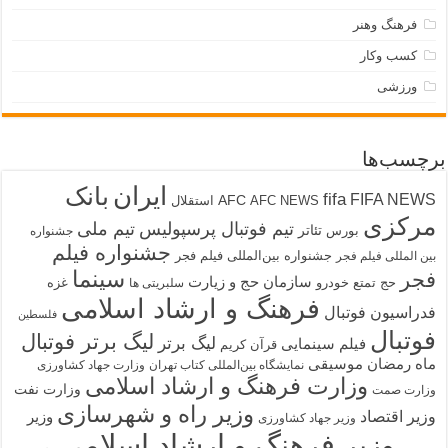
فرهنگ وهنر
کسب وکار
ورزشی
برچسب‌ها
ایران
بانک
fifa
FIFA NEWS
AFC
AFC NEWS
استقلال
مرکزی
تیم فوتبال پرسپولیس
تیم ملی
تئاتر
بورس
جشنواره
جشنواره فیلم
جشنواره بین‌المللی فیلم فجر
بین المللی فیلم فجر
سینما
فجر
سازمان حج و زیارت
حج تمتع
خودرو
غزه
سلبریتی ها
فرهنگ و ارشاد اسلامی
فدراسیون فوتبال
فلسطین
فوتبال
لیگ برتر فوتبال
لیگ برتر
فیلم سینمایی
قرآن کریم
ماه رمضان
موسیقی
نمایشگاه بین‌المللی کتاب تهران
وزارت جهاد کشاورزی
وزارت فرهنگ و ارشاد اسلامی
وزارت نفت
وزارت صمت
وزیر راه و شهرسازی
وزیر اقتصاد
وزیر
وزیر جهاد کشاورزی
وزیر فرهنگ و ارشاد اسلامی