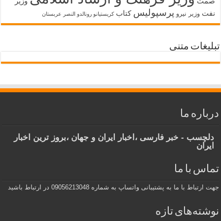
صمت
وزیر
پرسپولیس
نفت
کتاب
وزیر نیرو
کریستیانو رونالدو النصر عربستان
تبلیغات متنی
درباره ما
دلچسب - خبر فارسی ،اخبار ایران و جهان ،بروز ترین اخبار
ایران
تماس با ما
جهت ارتباط با ما به پشتیبانی واتساپ به شماره 09056213048 در ارتباط باشید
نوشته‌های تازه