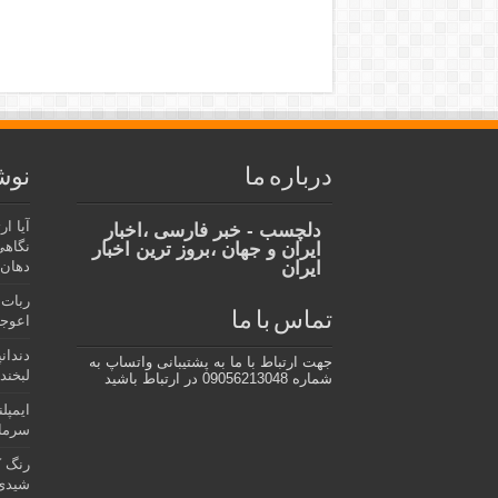
درباره ما
نوش
آیا ا
دلچسب - خبر فارسی ،اخبار
نگاهی
ایران و جهان ،بروز ترین اخبار
ایران
دهان،
ربات 
تماس با ما
اعوجا
دندان
جهت ارتباط با ما به پشتیبانی واتساپ به
لبخند 
شماره 09056213048 در ارتباط باشید
ایمپل
سرمای
رنگ ک
شیدی 