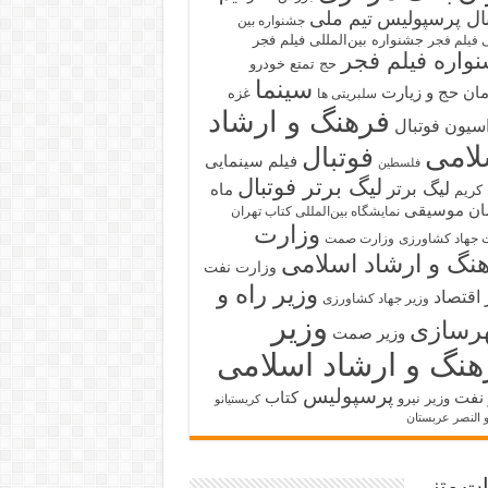
بال پرسپولیس
تیم ملی
جشنواره بین
جشنواره بین‌المللی فیلم فجر
ی فیلم فجر
واره فیلم فجر
حج تمتع
خودرو
سینما
ان حج و زیارت
غزه
سلبریتی ها
فرهنگ و ارشاد
سیون فوتبال
لامی
فوتبال
فیلم سینمایی
فلسطین
لیگ برتر فوتبال
لیگ برتر
ماه
کریم
ان
موسیقی
نمایشگاه بین‌المللی کتاب تهران
وزارت
 جهاد کشاورزی
وزارت صمت
نگ و ارشاد اسلامی
وزارت نفت
وزیر راه و
 اقتصاد
وزیر جهاد کشاورزی
وزیر
رسازی
وزیر صمت
هنگ و ارشاد اسلامی
پرسپولیس
 نفت
کتاب
وزیر نیرو
کریستیانو
و النصر عربستان