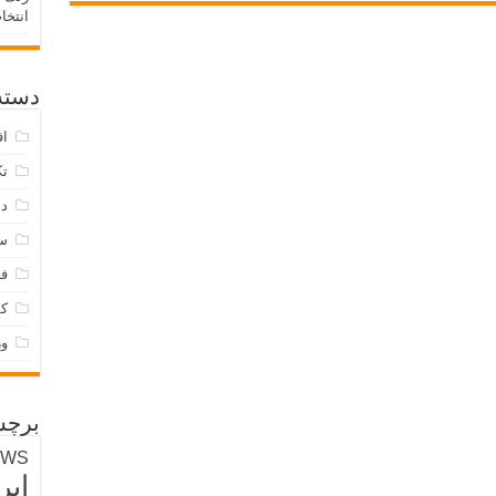
انتخا
دسته‌
اق
تک
دس
س
فر
ک
و
برچس
EWS
ایر