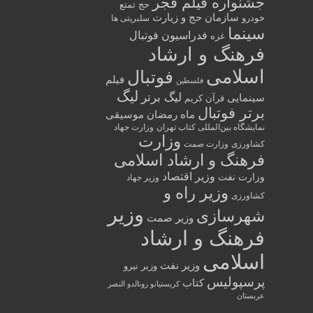
جشنواره فیلم فجر
حج تمتع
سازمان حج و زیارت
خودرو
سلبریتی ها
سینما
فدراسیون فوتبال
غزه
فرهنگ و ارشاد
اسلامی
فوتبال
فیلم
فلسطین
لیگ
لیگ برتر
سینمایی
قرآن کریم
برتر فوتبال
ماه رمضان
موسیقی
نمایشگاه بین‌المللی کتاب تهران
وزارت جهاد
وزارت
کشاورزی
وزارت صمت
فرهنگ و ارشاد اسلامی
وزیر اقتصاد
وزارت نفت
وزیر جهاد
وزیر راه و
کشاورزی
وزیر
شهرسازی
وزیر صمت
فرهنگ و ارشاد
اسلامی
وزیر نفت
وزیر نیرو
پرسپولیس
کتاب
کریستیانو رونالدو النصر
عربستان