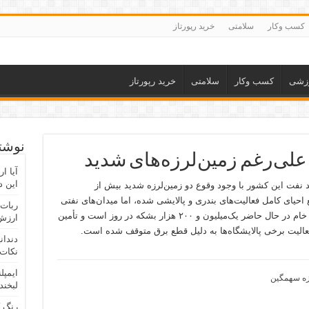
کسب وکار
سلامتی
خرید رپورتاز
زشی
کسب وکار
سلامتی
خرید رپورتاز
نوشته
ا علی‌رغم زمین‌لرزه‌های شدید
آیا ا
این د
ولید نفت این کشور با وجود وقوع دو زمین‌لرزه شدید بیش از
حیای کامل فعالیت‌های بندری و پالایشی شده، اما میدان‌های نفتی
ربات 
و پایانه‌های صادراتی آسیب ندیده‌اند. تولید نفت خام در حال حاضر یک‌میلیون و ۲۰۰ هزار بشکه در روز است و تأمین
ارزش 
، فعالیت برخی پالایشگاه‌ها به دلیل قطع برق متوقف شده است.
دندان
نکات 
ایمپل
رزه سهمگین
لبخند
رنگ 