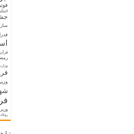
فوت
الملل
جشن
سازم
فدرا
اس
قرآن 
رمض
وزارت
فره
وزیر
شه
فر
وزیر
رونالد