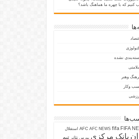
ب کنیم که با چهره ما هماهنگ باشد؟
ها
تصاد
نولوژی
ته‌بندی نشده
لامتی
هنگ وهنر
سب وکار
رزشی
ب‌ها
fifa
FIFA N
AFC
AFC NEWS
استقلال
ان
بانک مرکزی
تیم
تئاتر
بورس