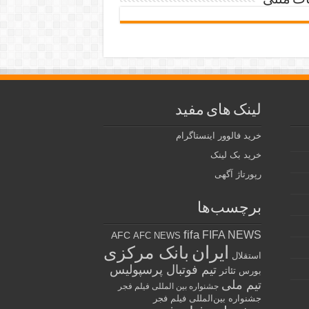
ات متنی
لینک های مفید
خرید فالوور اینستاگرام
خرید بک لینک
رپورتاژ آگهی
برچسب‌ها
fifa
FIFA NEWS
AFC
AFC NEWS
ایران
بانک مرکزی
استقلال
تیم فوتبال پرسپولیس
تئاتر
بورس
تیم ملی
جشنواره بین المللی فیلم فجر
جشنواره بین‌المللی فیلم فجر