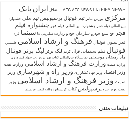
ایران
بانک
fifa
FIFA NEWS
AFC
AFC NEWS
استقلال
مرکزی
تیم فوتبال پرسپولیس
تیم ملی
تئاتر
بورس
جشنواره
جشنواره فیلم
جشنواره بین‌المللی فیلم فجر
بین المللی فیلم فجر
سینما
فجر
سازمان حج و زیارت
حج تمتع
خودرو
غزه
سلبریتی ها
فرهنگ و ارشاد اسلامی
فدراسیون فوتبال
فلسطین
فوتبال
لیگ برتر فوتبال
لیگ برتر
فیلم سینمایی
قرآن کریم
ماه رمضان
موسیقی
نمایشگاه بین‌المللی کتاب تهران
وزارت جهاد کشاورزی
وزارت فرهنگ و ارشاد اسلامی
وزارت نفت
وزارت صمت
وزیر راه و شهرسازی
وزیر اقتصاد
وزیر
وزیر جهاد کشاورزی
وزیر فرهنگ و ارشاد اسلامی
صمت
وزیر
پرسپولیس
نفت
کتاب
وزیر نیرو
کریستیانو رونالدو النصر عربستان
تبلیغات متنی