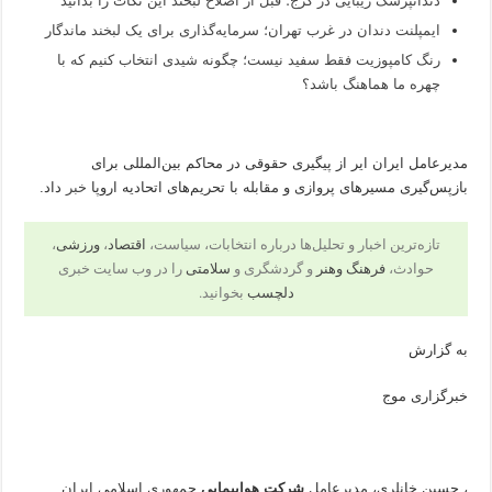
دندانپزشک زیبایی در کرج؛ قبل از اصلاح لبخند این نکات را بدانید
ایمپلنت دندان در غرب تهران؛ سرمایه‌گذاری برای یک لبخند ماندگار
رنگ کامپوزیت فقط سفید نیست؛ چگونه شیدی انتخاب کنیم که با
چهره ما هماهنگ باشد؟
مدیرعامل ایران ایر از پیگیری حقوقی در محاکم بین‌المللی برای
بازپس‌گیری مسیرهای پروازی و مقابله با تحریم‌های اتحادیه اروپا
خبر
داد.
تازه‌ترین اخبار و تحلیل‌ها درباره انتخابات، سیاست،
اقتصاد
،
ورزشی
،
حوادث،
فرهنگ وهنر
و گردشگری و
سلامتی
را در وب سایت خبری
دلچسب
بخوانید.
به گزارش
خبرگزاری موج
، حسین خانلری، مدیرعامل
شرکت هواپیمایی
جمهوری اسلامی ایران