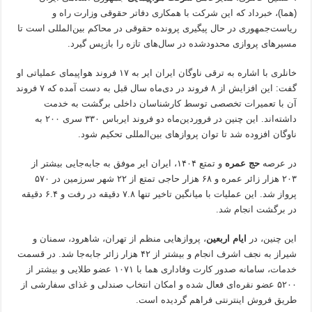
(هما)، خبرداد که این شرکت با همکاری دفاتر حقوقی وزارت راه و
ریاست‌جمهوری در حال پیگیری پرونده حقوقی در محاکم بین‌المللی است تا
مسیرهای پروازی محدودشده در سال‌های تازه را بازپس گیرد.
خانلری با اشاره به ترقی ناوگان ایران ایر به ۱۷ فروند هواپیمای عملیاتی او
گفت: این افزایش از ۸ فروند در دی‌ماه سال قبل به دست آمده که ۷ فروند
آن با تعمیرات تخصصی توسط کارشناسان داخلی برگشت به خدمت
داشته‌اند. این چنین در فروردین‌ماه دو فروند ایرباس ۳۳۰ سری ۲۰۰ به
ناوگان افزوده شد تا توان پروازهای بین‌المللی تحکیم شود.
در عرصه
حج عمره
و تمتع ۱۴۰۴، ایران ایر موفق به جابه‌جایی بیشتر از
۲۰۳ هزار زائر عمره و ۶۸ هزار حاجی تمتع از ۲۲ شهر سرزمین در ۵۷۰
پرواز شد. این عملیات با میانگین تاخیر تنها ۷.۸ دقیقه در رفت و ۶.۴ دقیقه
در برگشت انجام شد.
این چنین، در
ایام اربعین
، پروازهایی منظم از تهران، شاهرود، سمنان و
شیراز به نجف اشرف انجام و بیشتر از ۴۲ هزار زائر جابه‌جا شد. در قسمت
خدمات، سامانه صدور کارت وفاداری هما با ۱۰۷۱ عضو طلایی و بیشتر از
۵۲۰۰ عضو نقره‌ای فعال شده و امکان انتخاب صندلی و غذای سفارشی از
طریق فروش اینترنتی فراهم گردیده است.