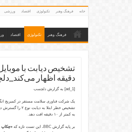
خانه
فرهنگ وهنر
تکنولوژی
اقتصاد
ورزشی
فرهنگ وهنر
تکنولوژی
اقتصاد
ور
تشخیص دیابت با موبایل؛ 
دقیقه اظهار می‌کند_د
[ad_1] به گزارش
دلچسب
یک شرکت
فناوری
سلامت مستقر در کمبریج انگ
تشخیص خطر ابتلا به
به کمتر از ۱۰ دقیقه افت دهد.
بر پایه گزارش
BBC
، این تست تازه که
«چکاپ س