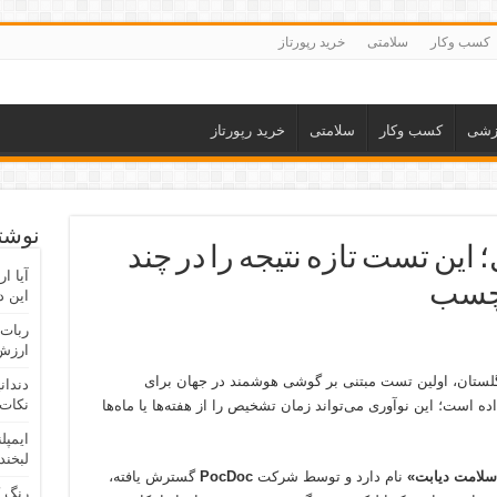
کسب وکار
سلامتی
خرید رپورتاز
زشی
کسب وکار
سلامتی
خرید رپورتاز
نوشته
این تست تازه نتیجه را در چند
آیا ا
لچسب
این د
ربات 
ارزش 
لستان، اولین تست مبتنی بر گوشی هوشمند در جهان برای
دندان
نکات 
 دیابت نوع ۲ را گسترش داده است؛ این نوآوری می‌تواند زمان تشخیص را از هفته‌ها یا ماه‌ها
ایمپل
لبخند
لامت دیابت»
نام دارد و توسط شرکت
PocDoc
گسترش یافته،
رنگ 