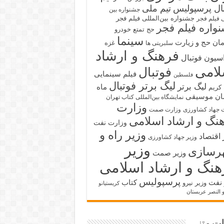
بال پرسپولیس
تیم ملی
جشنواره بین
جشنواره بین‌المللی فیلم فجر
ی فیلم فجر
واره فیلم فجر
حج تمتع
خودرو
سینما
ان حج و زیارت
غزه
سلبریتی ها
فرهنگ و ارشاد
سیون فوتبال
لامی
فوتبال
فیلم سینمایی
فلسطین
لیگ برتر فوتبال
لیگ برتر
ماه
کریم
ان
موسیقی
نمایشگاه بین‌المللی کتاب تهران
وزارت
 جهاد کشاورزی
وزارت صمت
نگ و ارشاد اسلامی
وزارت نفت
وزیر راه و
 اقتصاد
وزیر جهاد کشاورزی
وزیر
رسازی
وزیر صمت
هنگ و ارشاد اسلامی
پرسپولیس
 نفت
کتاب
وزیر نیرو
کریستیانو
و النصر عربستان