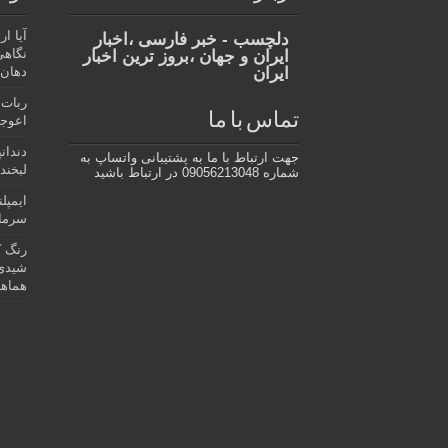
آیا ا
دلچسب - خبر فارسی ،اخبار
نگاهی
ایران و جهان ،بروز ترین اخبار
ایران
دهان،
ربات 
تماس با ما
اعوجا
دندان
جهت ارتباط با ما به پشتیبانی واتساپ به
لبخند 
شماره 09056213048 در ارتباط باشید
ایمپل
سرمای
رنگ ک
شیدی 
هماهن