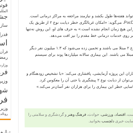
فوت
الملل
جشن
‌تواند هفته‌ها طول بکشد و نیازمند مراجعه به مراکز درمانی است.
«استیو روئست» (Steve Roest)، مدیرعامل PocDoc، می‌گوید: «امکان غربالگری خطر دیابت نوع ۲ از طریق یک
سازم
ن هیچ زمان انجام نشده است.» به حرف های او، این روش نه‌تنها
فدرا
بر روی خدمات درمانی خط مقدم را نیز افت می‌دهد.
اس
در بریتانیا، نزدیک به ۵.۲ میلیون نفر به دیابت نوع ۲ مبتلا می باشند و تخمین زده می‌شود که ۱.۳ میلیون نفر دیگر
قرآن 
بتلا می باشند. این بیماری سالانه میلیاردها پوند برای سیستم
رمض
وزارت
فره
یا نیوتن» (Julia Newton)، از همکاران این پروژه آزمایشی، پافشاری می‌کند: «با تشخیص زودهنگام و
تحول در رژیم غذایی و سبک زندگی، به راحتی می‌توان از دیابت نوع ۲ پیشگیری یا حتی آن را معکوس کرد.
وزیر
شه
فر
وزیر
رونالد
است،
اقتصاد
،
ورزشی
، حوادث،
فرهنگ وهنر
و گردشگری و سلامتی را
سایت خبری
دلچسب
بخوانید.