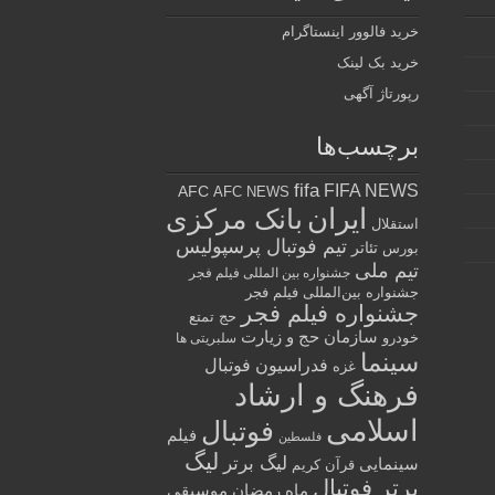
خرید فالوور اینستاگرام
خرید بک لینک
رپورتاژ آگهی
برچسب‌ها
fifa
FIFA NEWS
AFC
AFC NEWS
ایران
بانک مرکزی
استقلال
تیم فوتبال پرسپولیس
تئاتر
بورس
تیم ملی
جشنواره بین المللی فیلم فجر
جشنواره بین‌المللی فیلم فجر
جشنواره فیلم فجر
حج تمتع
سازمان حج و زیارت
خودرو
سلبریتی ها
سینما
فدراسیون فوتبال
غزه
فرهنگ و ارشاد
اسلامی
فوتبال
فیلم
فلسطین
لیگ
لیگ برتر
سینمایی
قرآن کریم
برتر فوتبال
ماه رمضان
موسیقی