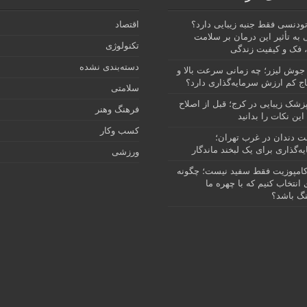
رتودنسی فقط جنبه زیبایی دارد؟
اقتصاد
 به تأثیر این درمان بر سلامت
تکنولوژی
 فک و کیفیت زندگی
دسته‌بندی نشده
جوش لیزر؛ چه زمانی سرعت بالا و
ج کم ارزش سرمایه‌گذاری دارد؟
سلامتی
پزشک زیبایی در کرج؛ قبل از اصلاح
فرهنگ وهنر
این نکات را بدانید
کسب وکار
نت دندان در غرب تهران؛
ه‌گذاری برای یک لبخند ماندگار
ورزشی
امپوزیت فقط سفید نیست؛ چگونه
انتخاب کنیم که با چهره ما
گ باشد؟