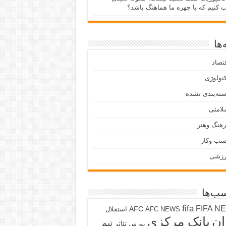
ب کنیم که با چهره ما هماهنگ باشد؟
ها
تصاد
نولوژی
ته‌بندی نشده
لامتی
هنگ وهنر
سب وکار
رزشی
ب‌ها
fifa
FIFA N
AFC
AFC NEWS
استقلال
ان
بانک مرکزی
تیم
تئاتر
بورس