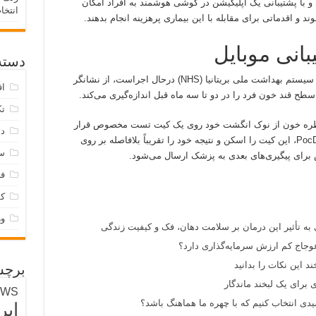
 با پشتیبانی یک اپلیکیشن در گوشی هوشمند به افراد امکان
انتخا
د و اقدماتی برای مقابله با این بیماری پرهزینه انجام بدهند.
انی موبایل
دسته‌
این سرویس تازه که اکنون به طور آزمایشی در سیستم بهداشت ملی بریتانیا (NHS) درحال اجراست، از نشانگر
اق
تک
 قطره خون از نوک انگشت خود روی یک کیت تست مخصوص قرار
دس
می‌دهد. سپس، با منفعت گیری از اپلیکیشن PocDoc، این کیت را اسکن و نتیجه خود را تقریباً بلافاصله بر روی
س
برای پیگیری‌های بعدی به پزشک ارسال می‌شود.
فر
ک
و
 به تأثیر این درمان بر سلامت دهان، فک و کیفیت زندگی
وجاج کم ارزش سرمایه‌گذاری دارد؟
د این نکات را بدانید
برچس
 برای یک لبخند ماندگار
EWS
ی انتخاب کنیم که با چهره ما هماهنگ باشد؟
ایر