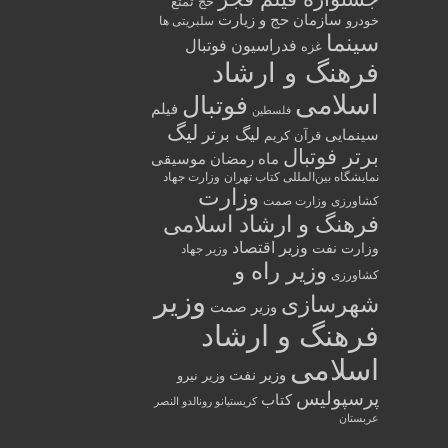
حج تمتع
سازمان حج و زیارت
خودرو
سلبریتی ها
سینما
فدراسیون فوتبال
غزه
فرهنگ و ارشاد
اسلامی
فوتبال
فیلم
فلسطین
لیگ
لیگ برتر
سینمایی
قرآن کریم
برتر فوتبال
ماه رمضان
موسیقی
نمایشگاه بین‌المللی کتاب تهران
وزارت جهاد
وزارت
کشاورزی
وزارت صمت
فرهنگ و ارشاد اسلامی
وزیر اقتصاد
وزارت نفت
وزیر جهاد
وزیر راه و
کشاورزی
وزیر
شهرسازی
وزیر صمت
فرهنگ و ارشاد
اسلامی
وزیر نفت
وزیر نیرو
پرسپولیس
کتاب
کریستیانو رونالدو النصر
عربستان