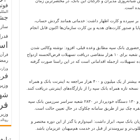
 شبانه‌روزی مدیران و کارکنان این بانک، در مختصر‌ترین زمان
فوت
الملل
جشن
نی بر سپرده و کارت اظهار داشت: خدماتی همانند گردش حساب،
سازم
پایا و صدور کارت‌های هدیه و بن کارت سازمان‌ها اکنون قابل انجام
فدرا
اس
حضوری بانک سپه مطابق وعده قبلی، افزود: نوشته وکالتی شدن
حساب‌های مشتریان برای ثبت نام ماشین، تعیین شعبه برای ۱۰ هزار متقاضی دریافت تسهیلات قرض‌الحسنه ازدواج
قرآن 
رمض
رداخت تسهیلات به ۱۴ هزار پرونده تسهیلات، ازجمله اقداماتی است که در این راستا صورت گرفته
وزارت
فره
عضو هیات مدیره بانک سپه از ورود موفق روزانه بیشتر از یک میلیون و ۴۰۰ هزار مراجعه به اینترنت بانک و همراه
وزیر
سخه تازه همراه بانک سپه را از بازارگاه‌های اینترنتی دریافت کنند.
شه
دکتر پرتوافکنان با گفتن این که هم‌اکنون ۴ هزار و ۱۳۰ دستگاه خودپرداز در ۲۸۳۰ شعبه سراسر سرزمین بانک سپه
فر
وزیر
رونالد
بانک سپه، ابراز داشت: امیدوارم با گذر از این دوره مختصر و
لوب‌تر و نیرومندتر از قبل در خدمت هم‌میهنان عزیزمان باشد.