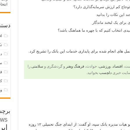
انتخا
وجاج کم ارزش سرمایه‌گذاری دارد؟
د این نکات را بدانید
 برای یک لبخند ماندگار
دسته‌
ی انتخاب کنیم که با چهره ما هماهنگ باشد؟
اق
تک
ل های انجام شده برای پایداری خدمات این بانک را تشریح کرد.
دس
س
است،
اقتصاد
،
ورزشی
، حوادث،
فرهنگ وهنر
و گردشگری و
سلامتی
را
فر
سایت خبری
دلچسب
بخوانید.
ک
و
برچس
EWS
، مصطفی پرتوافکنان عضو هیات مدیره بانک سپه، او گفت: از ابتدای جنگ تحمیلی ۱۲ روزه
ایر