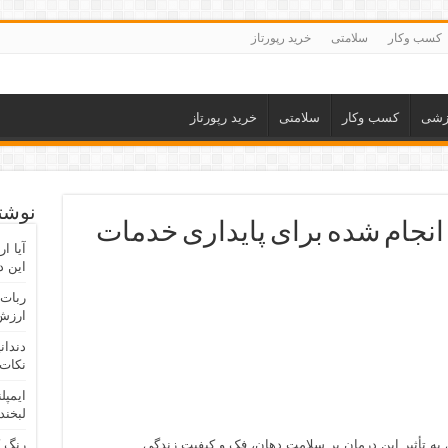
کسب وکار
سلامتی
خرید رپورتاز
زشی
کسب وکار
سلامتی
خرید رپورتاز
نوشته
نجام شده برای پایداری خدمات
آیا ا
این د
ربات 
ارزش 
دندان
نکات 
ایمپل
لبخند
 به تأثیر این درمان بر سلامت دهان، فک و کیفیت زندگی
رنگ 