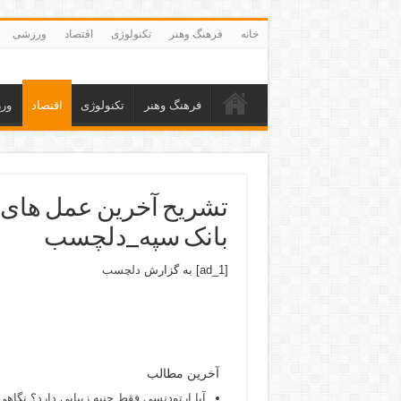
خانه
فرهنگ وهنر
تکنولوژی
اقتصاد
ورزشی
فرهنگ وهنر
تکنولوژی
اقتصاد
ور
تشریح آخرین عمل های ا
بانک سپه_دلچسب
[ad_1] به گزارش
دلچسب
آخرین مطالب
آیا ارتودنسی فقط جنبه زیبایی دارد؟ نگاهی