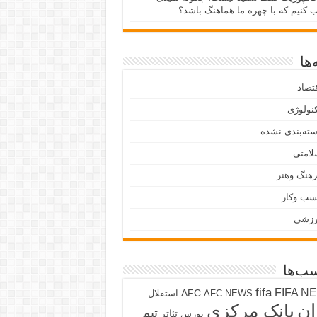
ب کنیم که با چهره ما هماهنگ باشد؟
ها
تصاد
نولوژی
ته‌بندی نشده
لامتی
هنگ وهنر
سب وکار
رزشی
ب‌ها
fifa
FIFA N
AFC
AFC NEWS
استقلال
ان
بانک مرکزی
تیم
تئاتر
بورس