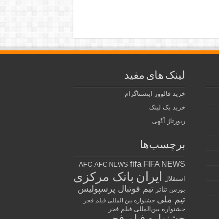
لینک های مفید
خرید فالوور اینستاگرام
خرید بک لینک
رپورتاژ آگهی
برچسب‌ها
fifa
FIFA NEWS
AFC
AFC NEWS
ایران
بانک مرکزی
استقلال
تیم فوتبال پرسپولیس
تئاتر
بورس
تیم ملی
جشنواره بین المللی فیلم فجر
جشنواره بین‌المللی فیلم فجر
جشنواره فیلم فجر