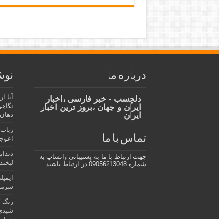
درباره ما
نوش
آیا ا
دلچسب - خبر فارسی ،اخبار
نگاهی
ایران و جهان ،بروز ترین اخبار
ایران
دهان،
ربات 
تماس با ما
اعوجا
دندان
جهت ارتباط با ما به پشتیبانی واتساپ به
لبخند 
شماره 09056213048 در ارتباط باشید
ایمپل
سرمای
رنگ ک
شیدی 