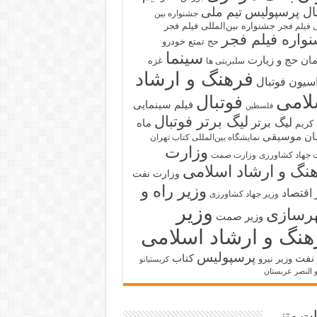
بال پرسپولیس
تیم ملی
جشنواره بین
جشنواره بین‌المللی فیلم فجر
ی فیلم فجر
واره فیلم فجر
حج تمتع
خودرو
سینما
ان حج و زیارت
غزه
سلبریتی ها
فرهنگ و ارشاد
سیون فوتبال
لامی
فوتبال
فیلم سینمایی
فلسطین
لیگ برتر فوتبال
لیگ برتر
ماه
کریم
ان
موسیقی
نمایشگاه بین‌المللی کتاب تهران
وزارت
 جهاد کشاورزی
وزارت صمت
نگ و ارشاد اسلامی
وزارت نفت
وزیر راه و
 اقتصاد
وزیر جهاد کشاورزی
وزیر
رسازی
وزیر صمت
هنگ و ارشاد اسلامی
پرسپولیس
 نفت
کتاب
وزیر نیرو
کریستیانو
و النصر عربستان