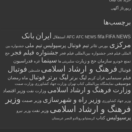
رپورتاژ آگهی
برچسب‌ها
ایران
بانک
fifa
FIFA NEWS
AFC
AFC NEWS
استقلال
مرکزی
تیم فوتبال پرسپولیس
تیم ملی
تئاتر
بورس
جشنواره بین
جشنواره فیلم فجر
جشنواره بین‌المللی فیلم فجر
حج
المللی فیلم فجر
سینما
فدراسیون
سازمان حج و زیارت
تمتع
خودرو
غزه
سلبریتی ها
فرهنگ و ارشاد اسلامی
فوتبال
فوتبال
فلسطین
لیگ برتر فوتبال
لیگ برتر
فیلم سینمایی
ماه رمضان
قرآن کریم
موسیقی
نمایشگاه بین‌المللی کتاب تهران
وزارت جهاد کشاورزی
وزارت صمت
وزارت فرهنگ و ارشاد اسلامی
وزیر اقتصاد
وزارت نفت
وزیر
وزیر راه و شهرسازی
وزیر صمت
وزیر جهاد کشاورزی
فرهنگ و ارشاد اسلامی
وزیر نفت
وزیر نیرو
پرسپولیس
کتاب
کریستیانو رونالدو النصر عربستان