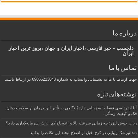
درباره ما
دلچسب - خبر فارسی ،اخبار ایران و جهان ،بروز ترین اخبار
ایران
تماس با ما
جهت ارتباط با ما به پشتیبانی واتساپ به شماره 09056213048 در ارتباط باشید
نوشته‌های تازه
آیا ارتودنسی فقط جنبه زیبایی دارد؟ نگاهی به تأثیر این درمان بر سلامت دهان،
فک و کیفیت زندگی
ربات جوش لیزر؛ چه زمانی سرعت بالا و اعوجاج کم ارزش سرمایه‌گذاری دارد؟
دندانپزشک زیبایی در کرج؛ قبل از اصلاح لبخند این نکات را بدانید