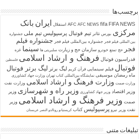
برچسب‌ها
ایران
بانک
fifa
FIFA NEWS
AFC
AFC NEWS
استقلال
مرکزی
تیم فوتبال پرسپولیس
تیم ملی
تئاتر
بورس
جشنواره
جشنواره فیلم
جشنواره بین‌المللی فیلم فجر
بین المللی فیلم فجر
سینما
فجر
سازمان حج و زیارت
حج تمتع
خودرو
غزه
سلبریتی ها
فرهنگ و ارشاد اسلامی
فدراسیون فوتبال
فلسطین
فوتبال
لیگ برتر فوتبال
لیگ برتر
فیلم سینمایی
قرآن کریم
ماه رمضان
موسیقی
نمایشگاه بین‌المللی کتاب تهران
وزارت جهاد کشاورزی
وزارت فرهنگ و ارشاد اسلامی
وزارت نفت
وزارت صمت
وزیر راه و شهرسازی
وزیر اقتصاد
وزیر
وزیر جهاد کشاورزی
وزیر فرهنگ و ارشاد اسلامی
صمت
وزیر
پرسپولیس
نفت
کتاب
وزیر نیرو
کریستیانو رونالدو النصر عربستان
تبلیغات متنی